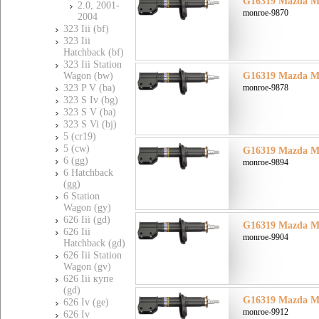
G16319 Mazda Ма
2.0, 2001-
monroe-9870
2004
323 Iii (bf)
323 Iii
Hatchback (bf)
323 Iii Station
Wagon (bw)
G16319 Mazda Ма
323 P V (ba)
monroe-9878
323 S Iv (bg)
323 S V (ba)
323 S Vi (bj)
5 (cr19)
5 (cw)
G16319 Mazda Ма
6 (gg)
monroe-9894
6 Hatchback
(gg)
6 Station
Wagon (gy)
626 Iii (gd)
G16319 Mazda Ма
626 Iii
monroe-9904
Hatchback (gd)
626 Iii Station
Wagon (gv)
626 Iii купе
(gd)
G16319 Mazda Ма
626 Iv (ge)
monroe-9912
626 Iv