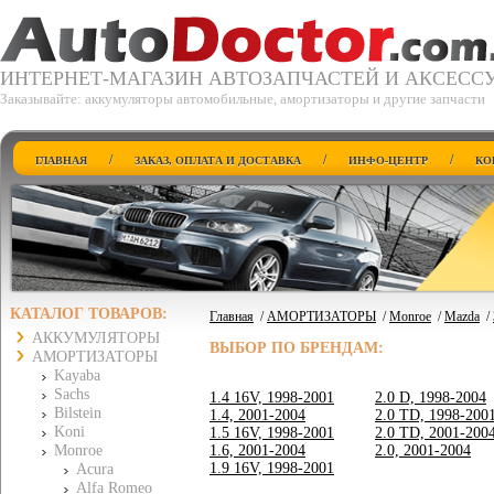
ИНТЕРНЕТ-МАГАЗИН АВТОЗАПЧАСТЕЙ И АКСЕСС
Заказывайте: аккумуляторы автомобильные, амортизаторы и другие запчасти
/
/
/
ГЛАВНАЯ
ЗАКАЗ, ОПЛАТА И ДОСТАВКА
ИНФО-ЦЕНТР
КО
КАТАЛОГ ТОВАРОВ:
Главная
/
АМОРТИЗАТОРЫ
/
Monroe
/
Mazda
/
АККУМУЛЯТОРЫ
ВЫБОР ПО БРЕНДАМ:
АМОРТИЗАТОРЫ
Kayaba
Sachs
1.4 16V, 1998-2001
2.0 D, 1998-2004
Bilstein
1.4, 2001-2004
2.0 TD, 1998-200
Koni
1.5 16V, 1998-2001
2.0 TD, 2001-200
Monroe
1.6, 2001-2004
2.0, 2001-2004
1.9 16V, 1998-2001
Acura
Alfa Romeo