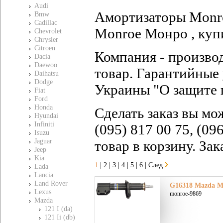
Audi
Амортизаторы Monro
Bmw
Cadillac
Monroe Монро , куп
Chevrolet
Chrysler
Citroen
Компания - произво
Dacia
Daewoo
товар. Гарантийные 
Daihatsu
Dodge
Украины "О защите 
Fiat
Ford
Honda
Сделать заказ вы мо
Hyundai
Infiniti
(095) 817 00 75, (09
Isuzu
Jaguar
товар в корзину. За
Jeep
Kia
1
|
2
|
3
|
4
|
5
|
6
|
След
Lada
Lancia
Land Rover
G16318 Mazda Ма
Lexus
monroe-9869
Mazda
121 I (da)
121 Ii (db)