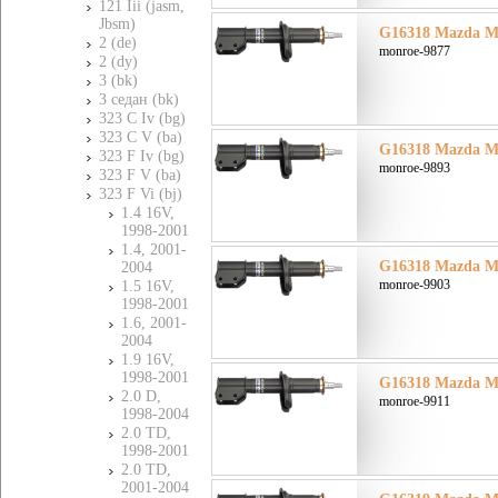
121 Iii (jasm,
Jbsm)
G16318 Mazda Ма
2 (de)
monroe-9877
2 (dy)
3 (bk)
3 седан (bk)
323 C Iv (bg)
323 C V (ba)
G16318 Mazda Ма
323 F Iv (bg)
monroe-9893
323 F V (ba)
323 F Vi (bj)
1.4 16V,
1998-2001
1.4, 2001-
G16318 Mazda Ма
2004
monroe-9903
1.5 16V,
1998-2001
1.6, 2001-
2004
1.9 16V,
1998-2001
G16318 Mazda Ма
2.0 D,
monroe-9911
1998-2004
2.0 TD,
1998-2001
2.0 TD,
2001-2004