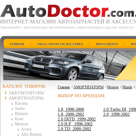
ИНТЕРНЕТ-МАГАЗИН АВТОЗАПЧАСТЕЙ И АКСЕСС
Заказывайте: аккумуляторы автомобильные, амортизаторы и другие запчасти
/
/
/
ГЛАВНАЯ
ЗАКАЗ, ОПЛАТА И ДОСТАВКА
ИНФО-ЦЕНТР
КО
КАТАЛОГ ТОВАРОВ:
Главная
/
АМОРТИЗАТОРЫ
/
Monroe
/
Mazda
/
АККУМУЛЯТОРЫ
ВЫБОР ПО БРЕНДАМ:
АМОРТИЗАТОРЫ
Kayaba
Sachs
1.8, 1998-2000
2.0 Turbo DI, 199
Bilstein
1.8, 2000-2002
2.0, 1998-2002
Koni
2.0 DITD, 1999-2002
Monroe
2.0 H.P., 1998-2002
2.0 TD, 2000-2002
Acura
Alfa Romeo