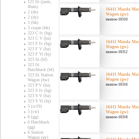
121 Iii (jasm,
Jbsm)
16411 Mazda Маз
2 (de)
Wagon (gw)
2 (dy)
monroe-10310
3 (bk)
3 седан (bk)
323 C Iv (bg)
323 C V (ba)
16411 Mazda Маз
323 F Iv (bg)
Wagon (gw)
323 F V (ba)
monroe-10312
323 F Vi (bj)
323 Iii (bf)
323 Iii
Hatchback (bf)
16411 Mazda Маз
323 Iii Station
Wagon (gw)
Wagon (bw)
monroe-10316
323 P V (ba)
323 S Iv (bg)
323 S V (ba)
323 S Vi (bj)
5 (cr19)
16411 Mazda Маз
5 (cw)
Wagon (gw)
6 (gg)
monroe-10318
6 Hatchback
(gg)
6 Station
Wagon (gy)