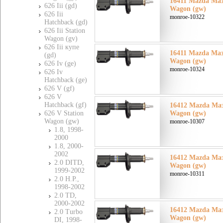
16411 Mazda Маз
626 Iii (gd)
Wagon (gw)
626 Iii
monroe-10322
Hatchback (gd)
626 Iii Station
Wagon (gv)
626 Iii купе
16411 Mazda Маз
(gd)
Wagon (gw)
626 Iv (ge)
monroe-10324
626 Iv
Hatchback (ge)
626 V (gf)
626 V
Hatchback (gf)
16412 Mazda Маз
626 V Station
Wagon (gw)
Wagon (gw)
monroe-10307
1.8, 1998-
2000
1.8, 2000-
2002
16412 Mazda Маз
2.0 DITD,
Wagon (gw)
1999-2002
monroe-10311
2.0 H.P.,
1998-2002
2.0 TD,
2000-2002
16412 Mazda Маз
2.0 Turbo
Wagon (gw)
DI, 1998-