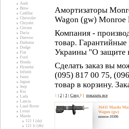
Audi
Амортизаторы Monro
Bmw
Cadillac
Wagon (gw) Monroe 
Chevrolet
Chrysler
Citroen
Компания - произво
Dacia
Daewoo
товар. Гарантийные 
Daihatsu
Dodge
Украины "О защите 
Fiat
Ford
Honda
Сделать заказ вы мо
Hyundai
Infiniti
(095) 817 00 75, (09
Isuzu
Jaguar
товар в корзину. За
Jeep
Kia
1
|
2
|
3
|
След
|
показать все
Lada
Lancia
Land Rover
16411 Mazda Маз
Lexus
Wagon (gw)
Mazda
monroe-10306
121 I (da)
121 Ii (db)