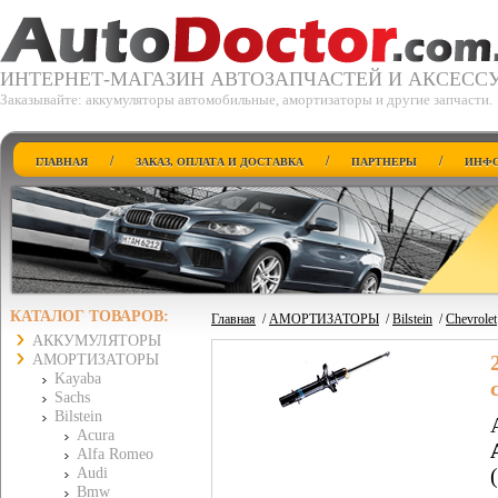
ИНТЕРНЕТ-МАГАЗИН АВТОЗАПЧАСТЕЙ И АКСЕСС
Заказывайте: аккумуляторы автомобильные, амортизаторы и другие запчасти.
/
/
/
ГЛАВНАЯ
ЗАКАЗ, ОПЛАТА И ДОСТАВКА
ПАРТНЕРЫ
ИНФО
КАТАЛОГ ТОВАРОВ:
Главная
/
АМОРТИЗАТОРЫ
/
Bilstein
/
Chevrolet
АККУМУЛЯТОРЫ
АМОРТИЗАТОРЫ
Kayaba
Sachs
Bilstein
Acura
Alfa Romeo
Audi
Bmw