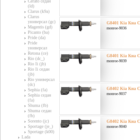
Cerato седан
(ld)
Clarus (k9a)
Clarus
универсал (gc)
G8401 Kia Киа C
Magentis (gd)
monroe-9036
Picanto (ba)
Pride (da)
Pride
универсал
Retona (ce)
G8401 Kia Киа C
Rio (dc_)
monroe-9039
Rio Ii (jb)
Rio Ii седан
(jb)
Rio универсал
(dc)
G8402 Kia Киа C
Sephia (fa)
monroe-9037
Sephia седан
(fa)
Shuma (fb)
Shuma седан
(fb)
Sorento (jc)
G8402 Kia Киа C
Sportage (je_)
monroe-9040
Sportage (k00)
Lada