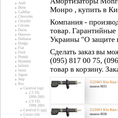
Амортизаторы Monro
Audi
Монро , купить в Ки
Bmw
Cadillac
Chevrolet
Компания - произво
Chrysler
Citroen
товар. Гарантийные 
Dacia
Daewoo
Украины "О защите 
Daihatsu
Dodge
Fiat
Сделать заказ вы мо
Ford
Honda
(095) 817 00 75, (09
Hyundai
Infiniti
товар в корзину. За
Isuzu
Jaguar
Jeep
G21663 Kia Киа 
Kia
monroe-9035
Carnival (up)
2.5 V6,
1999-2001
2.9 TD,
1999-2001
G21663 Kia Киа 
Carnival Ii (gq)
monroe-9038
Cerato (ld)