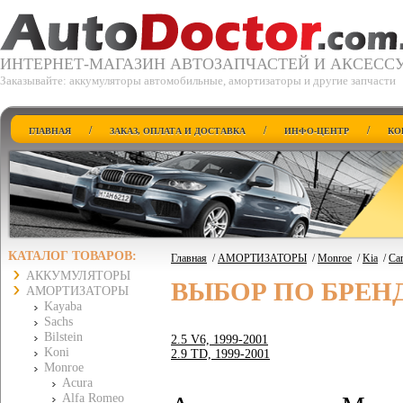
ИНТЕРНЕТ-МАГАЗИН АВТОЗАПЧАСТЕЙ И АКСЕСС
Заказывайте: аккумуляторы автомобильные, амортизаторы и другие запчасти
/
/
/
ГЛАВНАЯ
ЗАКАЗ, ОПЛАТА И ДОСТАВКА
ИНФО-ЦЕНТР
КО
КАТАЛОГ ТОВАРОВ:
Главная
/
АМОРТИЗАТОРЫ
/
Monroe
/
Kia
/
Car
АККУМУЛЯТОРЫ
ВЫБОР ПО БРЕН
АМОРТИЗАТОРЫ
Kayaba
Sachs
Bilstein
2.5 V6, 1999-2001
Koni
2.9 TD, 1999-2001
Monroe
Acura
Alfa Romeo