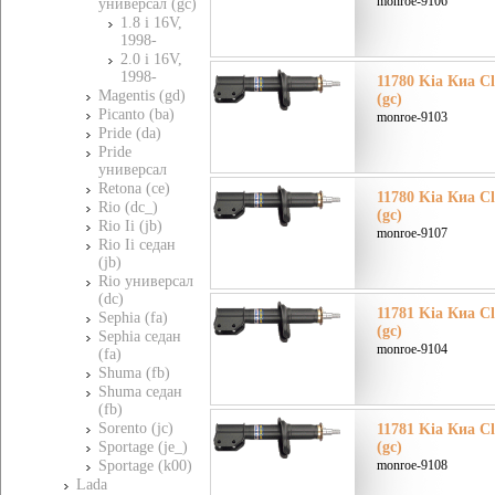
monroe-9106
универсал (gc)
1.8 i 16V,
1998-
2.0 i 16V,
1998-
11780 Kia Киа C
Magentis (gd)
(gc)
Picanto (ba)
monroe-9103
Pride (da)
Pride
универсал
Retona (ce)
11780 Kia Киа C
Rio (dc_)
(gc)
Rio Ii (jb)
monroe-9107
Rio Ii седан
(jb)
Rio универсал
(dc)
11781 Kia Киа C
Sephia (fa)
(gc)
Sephia седан
monroe-9104
(fa)
Shuma (fb)
Shuma седан
(fb)
Sorento (jc)
11781 Kia Киа C
Sportage (je_)
(gc)
Sportage (k00)
monroe-9108
Lada