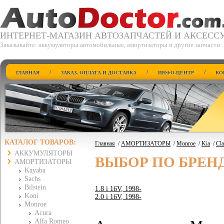
ИНТЕРНЕТ-МАГАЗИН АВТОЗАПЧАСТЕЙ И АКСЕСС
Заказывайте: аккумуляторы автомобильные, амортизаторы и другие запчасти
/
/
/
ГЛАВНАЯ
ЗАКАЗ, ОПЛАТА И ДОСТАВКА
ИНФО-ЦЕНТР
КО
КАТАЛОГ ТОВАРОВ:
Главная
/
АМОРТИЗАТОРЫ
/
Monroe
/
Kia
/
Cla
АККУМУЛЯТОРЫ
ВЫБОР ПО БРЕН
АМОРТИЗАТОРЫ
Kayaba
Sachs
Bilstein
1.8 i 16V, 1998-
Koni
2.0 i 16V, 1998-
Monroe
Acura
Alfa Romeo