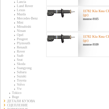
Lancia
Land Rover
Lexus
11782 Kia Киа C
Mazda
(gc)
Mercedes-Benz
monroe-9105
Mini
Mitsubishi
Nissan
Opel
11782 Kia Киа C
Peugeot
(gc)
Plymouth
monroe-9109
Renault
Rover
Saab
Seat
Skoda
Ssangyong
Subaru
Suzuki
Toyota
Volvo
Vw
Tokico
Boge
ДЕТАЛИ КУЗОВА
СЦЕПЛЕНИЕ