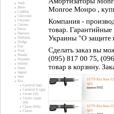
Амортизаторы Monro
Audi
Monroe Монро , куп
Bmw
Cadillac
Chevrolet
Компания - произво
Chrysler
Citroen
товар. Гарантийные 
Dacia
Daewoo
Украины "О защите 
Daihatsu
Dodge
Fiat
Сделать заказ вы мо
Ford
Honda
(095) 817 00 75, (09
Hyundai
Infiniti
товар в корзину. За
Isuzu
Jaguar
Jeep
11779 Kia Киа C
Kia
(gc)
Carnival (up)
monroe-9102
Carnival Ii (gq)
Cerato (ld)
Cerato седан
(ld)
11779 Kia Киа C
Clarus (k9a)
(gc)
Clarus