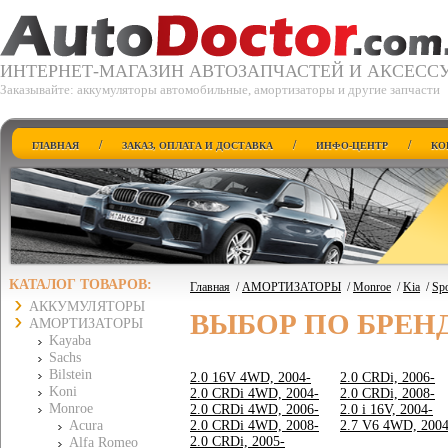
ИНТЕРНЕТ-МАГАЗИН АВТОЗАПЧАСТЕЙ И АКСЕСС
Заказывайте: аккумуляторы автомобильные, амортизаторы и другие запчасти
/
/
/
ГЛАВНАЯ
ЗАКАЗ, ОПЛАТА И ДОСТАВКА
ИНФО-ЦЕНТР
КО
КАТАЛОГ ТОВАРОВ:
Главная
/
АМОРТИЗАТОРЫ
/
Monroe
/
Kia
/
Spo
АККУМУЛЯТОРЫ
ВЫБОР ПО БРЕН
АМОРТИЗАТОРЫ
Kayaba
Sachs
Bilstein
2.0 16V 4WD, 2004-
2.0 CRDi, 2006-
Koni
2.0 CRDi 4WD, 2004-
2.0 CRDi, 2008-
Monroe
2.0 CRDi 4WD, 2006-
2.0 i 16V, 2004-
Acura
2.0 CRDi 4WD, 2008-
2.7 V6 4WD, 2004
2.0 CRDi, 2005-
Alfa Romeo