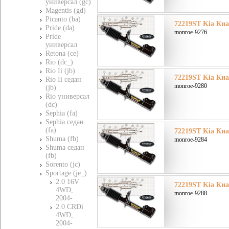
универсал (gc)
Magentis (gd)
Picanto (ba)
72219ST Kia Киа 
Pride (da)
monroe-9276
Pride
универсал
Retona (ce)
Rio (dc_)
Rio Ii (jb)
72219ST Kia Киа 
Rio Ii седан
monroe-9280
(jb)
Rio универсал
(dc)
Sephia (fa)
Sephia седан
(fa)
72219ST Kia Киа 
Shuma (fb)
monroe-9284
Shuma седан
(fb)
Sorento (jc)
Sportage (je_)
2.0 16V
72219ST Kia Киа 
4WD,
monroe-9288
2004-
2.0 CRDi
4WD,
2004-