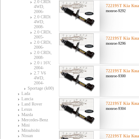
2.0 CRDi
72219ST Kia Киа 
4WD,
monroe-9292
2006-
2.0 CRDi
4WD,
2008-
2.0 CRDi,
2005-
72219ST Kia Киа 
2.0 CRDi,
monroe-9296
2006-
2.0 CRDi,
2008-
2.0 i 16V,
2004-
72219ST Kia Киа 
2.7 V6
monroe-9300
4WD,
2004-
Sportage (k00)
Lada
Lancia
72219ST Kia Киа 
Land Rover
monroe-9304
Lexus
Mazda
Mercedes-Benz
Mini
Mitsubishi
Nissan
72219ST Kia Киа 