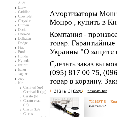
Audi
Bmw
Амортизаторы Monro
Cadillac
Chevrolet
Монро , купить в Ки
Chrysler
Citroen
Dacia
Компания - произво
Daewoo
Daihatsu
товар. Гарантийные 
Dodge
Fiat
Украины "О защите 
Ford
Honda
Hyundai
Сделать заказ вы мо
Infiniti
Isuzu
(095) 817 00 75, (09
Jaguar
Jeep
товар в корзину. За
Kia
Carnival (up)
1
|
2
|
3
|
4
|
5
|
След
|
показать все
Carnival Ii (gq)
Cerato (ld)
Cerato седан
72219ST Kia Киа 
(ld)
monroe-9272
Clarus (k9a)
Clarus