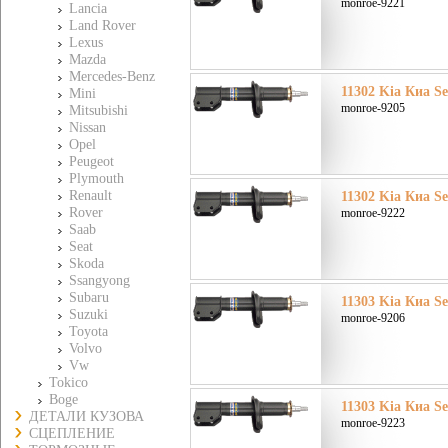
monroe-9221
Lancia
Land Rover
Lexus
Mazda
Mercedes-Benz
11302 Kia Киа Se
Mini
monroe-9205
Mitsubishi
Nissan
Opel
Peugeot
Plymouth
Renault
11302 Kia Киа Se
Rover
monroe-9222
Saab
Seat
Skoda
Ssangyong
Subaru
11303 Kia Киа Se
Suzuki
monroe-9206
Toyota
Volvo
Vw
Tokico
Boge
11303 Kia Киа Se
ДЕТАЛИ КУЗОВА
monroe-9223
СЦЕПЛЕНИЕ