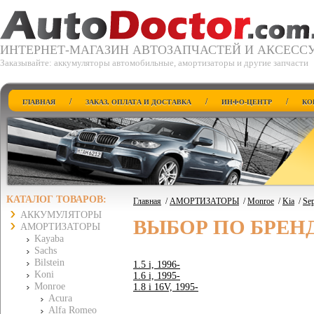
ИНТЕРНЕТ-МАГАЗИН АВТОЗАПЧАСТЕЙ И АКСЕСС
Заказывайте: аккумуляторы автомобильные, амортизаторы и другие запчасти
/
/
/
ГЛАВНАЯ
ЗАКАЗ, ОПЛАТА И ДОСТАВКА
ИНФО-ЦЕНТР
КО
КАТАЛОГ ТОВАРОВ:
Главная
/
АМОРТИЗАТОРЫ
/
Monroe
/
Kia
/
Sep
АККУМУЛЯТОРЫ
ВЫБОР ПО БРЕН
АМОРТИЗАТОРЫ
Kayaba
Sachs
Bilstein
1.5 i, 1996-
Koni
1.6 i, 1995-
Monroe
1.8 i 16V, 1995-
Acura
Alfa Romeo