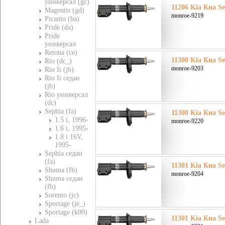
универсал (gc)
11206 Kia Киа Se
Magentis (gd)
monroe-9219
Picanto (ba)
Pride (da)
Pride
универсал
Retona (ce)
11300 Kia Киа Se
Rio (dc_)
monroe-9203
Rio Ii (jb)
Rio Ii седан
(jb)
Rio универсал
(dc)
Sephia (fa)
11300 Kia Киа Se
1.5 i, 1996-
monroe-9220
1.6 i, 1995-
1.8 i 16V,
1995-
Sephia седан
(fa)
11301 Kia Киа Se
Shuma (fb)
monroe-9204
Shuma седан
(fb)
Sorento (jc)
Sportage (je_)
Sportage (k00)
11301 Kia Киа Se
Lada