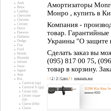
Амортизаторы Monro
Audi
Bmw
Монро , купить в Ки
Cadillac
Chevrolet
Chrysler
Компания - произво
Citroen
Dacia
товар. Гарантийные 
Daewoo
Daihatsu
Украины "О защите 
Dodge
Fiat
Ford
Сделать заказ вы мо
Honda
Hyundai
(095) 817 00 75, (09
Infiniti
Isuzu
товар в корзину. За
Jaguar
Jeep
1
|
2
|
3
|
След
|
показать все
Kia
Carnival (up)
Carnival Ii (gq)
11206 Kia Киа Se
Cerato (ld)
monroe-9202
Cerato седан
(ld)
Clarus (k9a)
Clarus