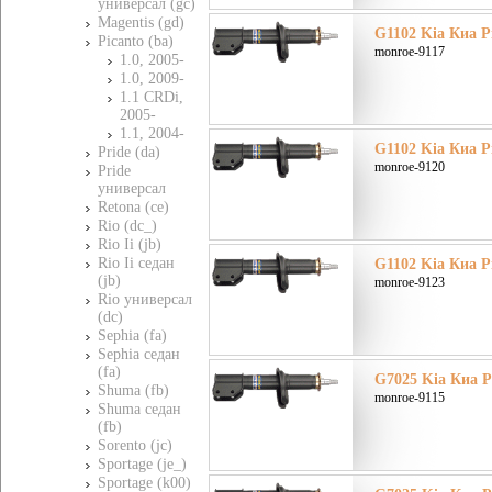
универсал (gc)
Magentis (gd)
G1102 Kia Киа Pi
Picanto (ba)
monroe-9117
1.0, 2005-
1.0, 2009-
1.1 CRDi,
2005-
1.1, 2004-
G1102 Kia Киа Pi
Pride (da)
monroe-9120
Pride
универсал
Retona (ce)
Rio (dc_)
Rio Ii (jb)
Rio Ii седан
G1102 Kia Киа Pi
(jb)
monroe-9123
Rio универсал
(dc)
Sephia (fa)
Sephia седан
(fa)
G7025 Kia Киа Pi
Shuma (fb)
monroe-9115
Shuma седан
(fb)
Sorento (jc)
Sportage (je_)
Sportage (k00)