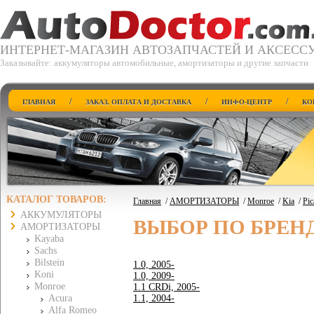
ИНТЕРНЕТ-МАГАЗИН АВТОЗАПЧАСТЕЙ И АКСЕСС
Заказывайте: аккумуляторы автомобильные, амортизаторы и другие запчасти
/
/
/
ГЛАВНАЯ
ЗАКАЗ, ОПЛАТА И ДОСТАВКА
ИНФО-ЦЕНТР
КО
КАТАЛОГ ТОВАРОВ:
Главная
/
АМОРТИЗАТОРЫ
/
Monroe
/
Kia
/
Pic
АККУМУЛЯТОРЫ
ВЫБОР ПО БРЕН
АМОРТИЗАТОРЫ
Kayaba
Sachs
Bilstein
1.0, 2005-
Koni
1.0, 2009-
Monroe
1.1 CRDi, 2005-
Acura
1.1, 2004-
Alfa Romeo