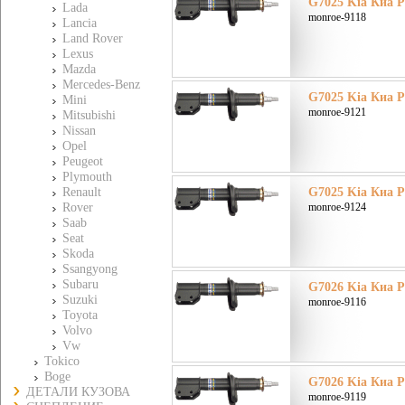
G7025 Kia Киа Pi
Lada
monroe-9118
Lancia
Land Rover
Lexus
Mazda
Mercedes-Benz
G7025 Kia Киа Pi
Mini
monroe-9121
Mitsubishi
Nissan
Opel
Peugeot
Plymouth
Renault
G7025 Kia Киа Pi
Rover
monroe-9124
Saab
Seat
Skoda
Ssangyong
Subaru
G7026 Kia Киа Pi
Suzuki
monroe-9116
Toyota
Volvo
Vw
Tokico
Boge
G7026 Kia Киа Pi
ДЕТАЛИ КУЗОВА
monroe-9119