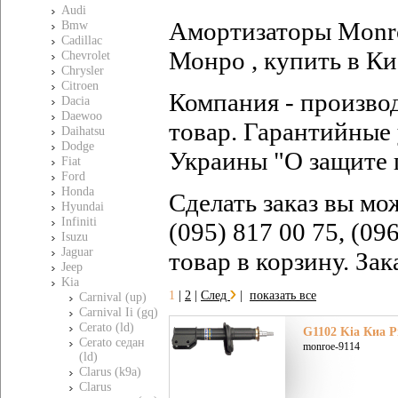
Audi
Амортизаторы Monro
Bmw
Cadillac
Монро , купить в Ки
Chevrolet
Chrysler
Citroen
Компания - произво
Dacia
Daewoo
товар. Гарантийные 
Daihatsu
Dodge
Украины "О защите 
Fiat
Ford
Honda
Сделать заказ вы мо
Hyundai
Infiniti
(095) 817 00 75, (09
Isuzu
Jaguar
товар в корзину. За
Jeep
Kia
1
|
2
|
След
|
показать все
Carnival (up)
Carnival Ii (gq)
Cerato (ld)
G1102 Kia Киа Pi
Cerato седан
monroe-9114
(ld)
Clarus (k9a)
Clarus