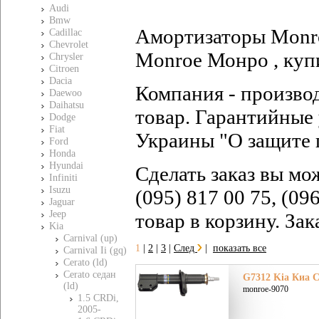
Audi
Bmw
Амортизаторы Monroe
Cadillac
Chevrolet
Monroe Монро , куп
Chrysler
Citroen
Dacia
Компания - произво
Daewoo
Daihatsu
товар. Гарантийные 
Dodge
Fiat
Украины "О защите 
Ford
Honda
Hyundai
Сделать заказ вы мо
Infiniti
Isuzu
(095) 817 00 75, (09
Jaguar
Jeep
товар в корзину. За
Kia
Carnival (up)
1
|
2
|
3
|
След
|
показать все
Carnival Ii (gq)
Cerato (ld)
Cerato седан
G7312 Kia Киа Ce
(ld)
monroe-9070
1.5 CRDi,
2005-