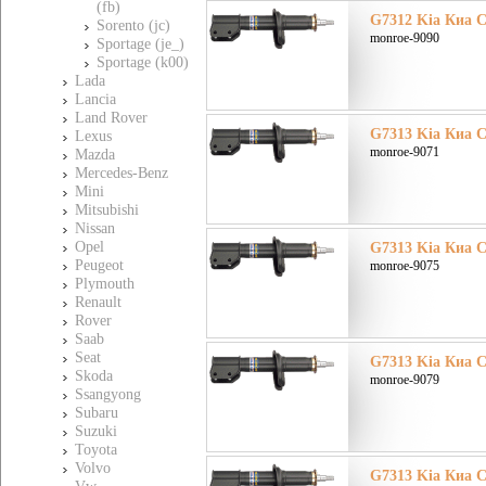
(fb)
G7312 Kia Киа Ce
Sorento (jc)
monroe-9090
Sportage (je_)
Sportage (k00)
Lada
Lancia
Land Rover
G7313 Kia Киа Ce
Lexus
monroe-9071
Mazda
Mercedes-Benz
Mini
Mitsubishi
Nissan
Opel
G7313 Kia Киа Ce
Peugeot
monroe-9075
Plymouth
Renault
Rover
Saab
Seat
G7313 Kia Киа Ce
Skoda
monroe-9079
Ssangyong
Subaru
Suzuki
Toyota
Volvo
G7313 Kia Киа Ce