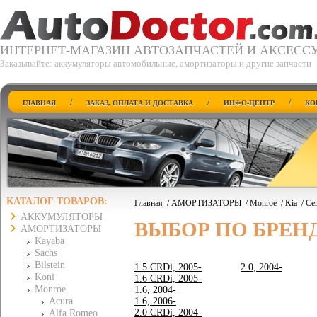
ИНТЕРНЕТ-МАГАЗИН АВТОЗАПЧАСТЕЙ И АКСЕСС
Заказывайте: аккумуляторы автомобильные, амортизаторы и другие запчасти
/
/
/
ГЛАВНАЯ
ЗАКАЗ, ОПЛАТА И ДОСТАВКА
ИНФО-ЦЕНТР
КО
КАТАЛОГ ТОВАРОВ:
Главная
/
АМОРТИЗАТОРЫ
/
Monroe
/
Kia
/
Cer
АККУМУЛЯТОРЫ
ВЫБОР ПО БРЕН
АМОРТИЗАТОРЫ
Kayaba
Sachs
Bilstein
1.5 CRDi, 2005-
2.0, 2004-
Koni
1.6 CRDi, 2005-
Monroe
1.6, 2004-
Acura
1.6, 2006-
2.0 CRDi, 2004-
Alfa Romeo