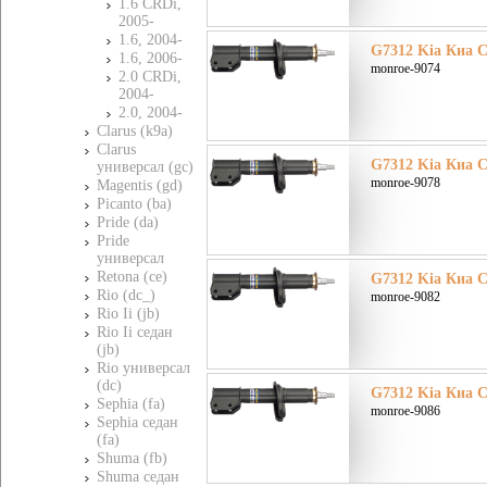
1.6 CRDi,
2005-
1.6, 2004-
G7312 Kia Киа Ce
1.6, 2006-
monroe-9074
2.0 CRDi,
2004-
2.0, 2004-
Clarus (k9a)
Clarus
G7312 Kia Киа Ce
универсал (gc)
monroe-9078
Magentis (gd)
Picanto (ba)
Pride (da)
Pride
универсал
Retona (ce)
G7312 Kia Киа Ce
Rio (dc_)
monroe-9082
Rio Ii (jb)
Rio Ii седан
(jb)
Rio универсал
(dc)
G7312 Kia Киа Ce
Sephia (fa)
monroe-9086
Sephia седан
(fa)
Shuma (fb)
Shuma седан