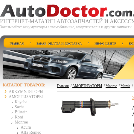
ИНТЕРНЕТ-МАГАЗИН АВТОЗАПЧАСТЕЙ И АКСЕСС
Заказывайте: аккумуляторы автомобильные, амортизаторы и другие запчасти
/
/
/
ГЛАВНАЯ
ЗАКАЗ, ОПЛАТА И ДОСТАВКА
ИНФО-ЦЕНТР
КО
КАТАЛОГ ТОВАРОВ:
Главная
/
АМОРТИЗАТОРЫ
/
Monroe
/
Mazda
/
АККУМУЛЯТОРЫ
АМОРТИЗАТОРЫ
Kayaba
Sachs
Bilstein
Koni
Monroe
Acura
Alfa Romeo