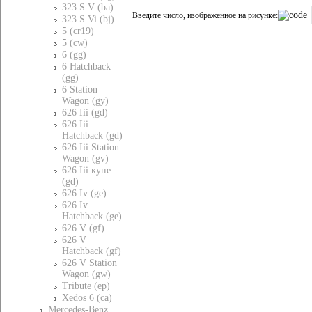
323 S V (ba)
Введите число, изображенное на рисунке:
323 S Vi (bj)
5 (cr19)
5 (cw)
6 (gg)
6 Hatchback
(gg)
6 Station
Wagon (gy)
626 Iii (gd)
626 Iii
Hatchback (gd)
626 Iii Station
Wagon (gv)
626 Iii купе
(gd)
626 Iv (ge)
626 Iv
Hatchback (ge)
626 V (gf)
626 V
Hatchback (gf)
626 V Station
Wagon (gw)
Tribute (ep)
Xedos 6 (ca)
Mercedes-Benz