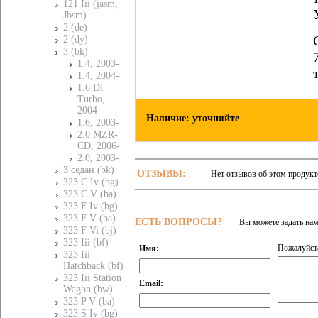
121 Iii (jasm,
Jbsm)
2 (de)
2 (dy)
3 (bk)
1.4, 2003-
1.4, 2004-
1.6 DI
Turbo,
2004-
Наличие: уточняйте
1.6, 2003-
2.0 MZR-
CD, 2006-
2.0, 2003-
3 седан (bk)
ОТЗЫВЫ:
Нет отзывов об этом продукт
323 C Iv (bg)
323 C V (ba)
323 F Iv (bg)
323 F V (ba)
ЕСТЬ ВОПРОСЫ?
Вы можете задать на
323 F Vi (bj)
323 Iii (bf)
Пожалуйста
Имя:
323 Iii
Hatchback (bf)
323 Iii Station
Email:
Wagon (bw)
323 P V (ba)
323 S Iv (bg)