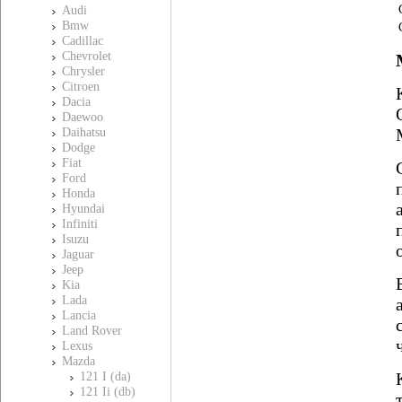
Audi
Bmw
Cadillac
Chevrolet
Chrysler
Citroen
Dacia
Daewoo
Daihatsu
Dodge
Fiat
Ford
Honda
Hyundai
Infiniti
Isuzu
Jaguar
Jeep
Kia
Lada
Lancia
Land Rover
Lexus
Mazda
121 I (da)
121 Ii (db)