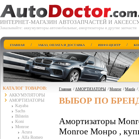
ИНТЕРНЕТ-МАГАЗИН АВТОЗАПЧАСТЕЙ И АКСЕСС
Заказывайте: аккумуляторы автомобильные, амортизаторы и другие запчасти
/
/
/
ГЛАВНАЯ
ЗАКАЗ, ОПЛАТА И ДОСТАВКА
ИНФО-ЦЕНТР
КО
КАТАЛОГ ТОВАРОВ:
Главная
/
АМОРТИЗАТОРЫ
/
Monroe
/
Mazda
/
АККУМУЛЯТОРЫ
ВЫБОР ПО БРЕН
АМОРТИЗАТОРЫ
Kayaba
Sachs
Bilstein
Амортизаторы Monro
Koni
Monroe
Monroe Монро , куп
Acura
Alfa Romeo