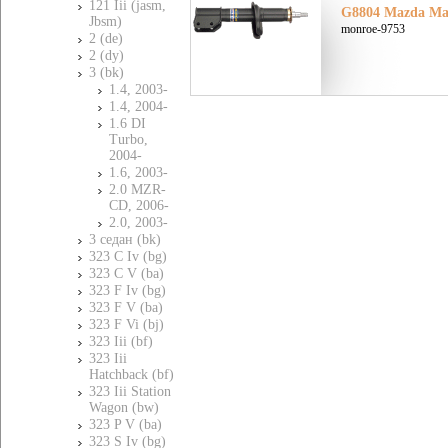
121 Iii (jasm,
G8804 Mazda Маз
Jbsm)
monroe-9753
2 (de)
2 (dy)
3 (bk)
1.4, 2003-
1.4, 2004-
1.6 DI
Turbo,
2004-
1.6, 2003-
2.0 MZR-
CD, 2006-
2.0, 2003-
3 седан (bk)
323 C Iv (bg)
323 C V (ba)
323 F Iv (bg)
323 F V (ba)
323 F Vi (bj)
323 Iii (bf)
323 Iii
Hatchback (bf)
323 Iii Station
Wagon (bw)
323 P V (ba)
323 S Iv (bg)