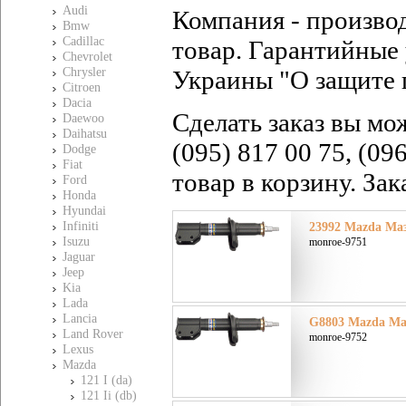
Audi
Компания - произво
Bmw
Cadillac
товар. Гарантийные 
Chevrolet
Chrysler
Украины "О защите 
Citroen
Dacia
Сделать заказ вы мо
Daewoo
Daihatsu
(095) 817 00 75, (09
Dodge
Fiat
товар в корзину. За
Ford
Honda
Hyundai
Infiniti
23992 Mazda Маз
Isuzu
monroe-9751
Jaguar
Jeep
Kia
Lada
Lancia
G8803 Mazda Маз
Land Rover
monroe-9752
Lexus
Mazda
121 I (da)
121 Ii (db)