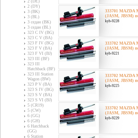
2 (DE)
2 (DY)
333701 MAZDA Ма
3 (BK)
(JASM, JBSM) п
3 (BL)
kyb-9228
3 седан (BK)
3 седан (BL)
323 C IV (BG)
323 C V (BA)
323 F IV (BG)
333702 MAZDA Ма
323 F V (BA)
(JASM, JBSM) п
323 F VI (BJ)
kyb-9221
323 III (BF)
323 III
Hatchback (BF)
323 III Station
333702 MAZDA Ма
Wagon (BW)
(JASM, JBSM) п
323 P V (BA)
kyb-9225
323 S IV (BG)
323 S V (BA)
323 S VI (BJ)
5 (CR19)
333702 MAZDA Ма
5 (CW)
(JASM, JBSM) п
6 (GG)
kyb-9229
6 (GH)
6 Hatchback
(GG)
6 Station