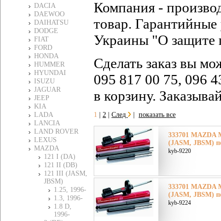
Компания - произво
DACIA
DAEWOO
товар. Гарантийные 
DAIHATSU
DODGE
Украины "О защите 
FIAT
FORD
HONDA
Сделать заказ вы мо
HUMMER
HYUNDAI
095 817 00 75, 096 4
ISUZU
JAGUAR
в корзину. Заказыва
JEEP
KIA
LADA
1
|
2
|
След
|
показать все
LANCIA
LAND ROVER
333701 MAZDA Ма
LEXUS
(JASM, JBSM) п
MAZDA
kyb-9220
121 I (DA)
121 II (DB)
121 III (JASM,
JBSM)
333701 MAZDA Ма
1.25, 1996-
(JASM, JBSM) п
1.3, 1996-
kyb-9224
1.8 D,
1996-