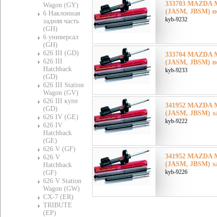
333703 MAZDA Ма
Wagon (GY)
(JASM, JBSM) п
6 Наклонная
kyb-9232
задняя часть
(GH)
6 универсал
(GH)
626 III (GD)
333704 MAZDA Ма
626 III
(JASM, JBSM) п
Hatchback
kyb-9233
(GD)
626 III Station
Wagon (GV)
626 III купе
341952 MAZDA Ма
(GD)
(JASM, JBSM) з
626 IV (GE)
kyb-9222
626 IV
Hatchback
(GE)
626 V (GF)
341952 MAZDA Ма
626 V
(JASM, JBSM) з
Hatchback
kyb-9226
(GF)
626 V Station
Wagon (GW)
CX-7 (ER)
TRIBUTE
(EP)