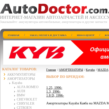
ИНТЕРНЕТ-МАГАЗИН АВТОЗАПЧАСТЕЙ И АКСЕСС
Заказывайте: аккумуляторы автомобильные, амортизаторы и другие запчасти
/
/
/
ГЛАВНАЯ
ЗАКАЗ, ОПЛАТА И ДОСТАВКА
ИНФО-ЦЕНТР
КО
КАТАЛОГ ТОВАРОВ:
Главная
/
АМОРТИЗАТОРЫ
/
Kayaba
/
MAZDA
АККУМУЛЯТОРЫ
ВЫБОР ПО БРЕНДАМ:
АМОРТИЗАТОРЫ
Kayaba
ALFA ROMEO
1.25, 1996-
AUDI
1.3, 1996-
BMW
1.8 D, 1996-
CHEVROLET
Амортизаторы Kayaba Каяба на MAZDA Маз
CHRYSLER
CITROEN