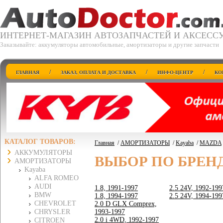
ИНТЕРНЕТ-МАГАЗИН АВТОЗАПЧАСТЕЙ И АКСЕСС
Заказывайте: аккумуляторы автомобильные, амортизаторы и другие запчасти
/
/
/
ГЛАВНАЯ
ЗАКАЗ, ОПЛАТА И ДОСТАВКА
ИНФО-ЦЕНТР
КО
КАТАЛОГ ТОВАРОВ:
Главная
/
АМОРТИЗАТОРЫ
/
Kayaba
/
MAZDA
АККУМУЛЯТОРЫ
ВЫБОР ПО БРЕН
АМОРТИЗАТОРЫ
Kayaba
ALFA ROMEO
AUDI
1.8, 1991-1997
2.5 24V, 1992-199
BMW
1.8, 1994-1997
2.5 24V, 1994-199
CHEVROLET
2.0 D GLX Comprex,
CHRYSLER
1993-1997
2.0 i 4WD, 1992-1997
CITROEN