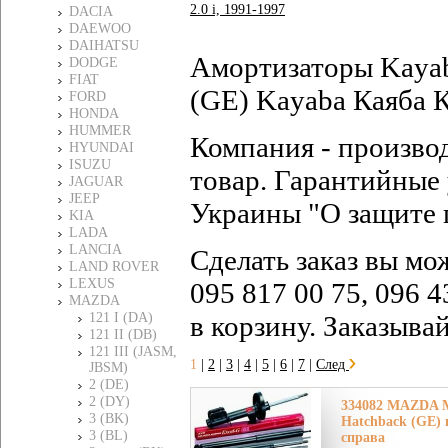
2.0 i, 1991-1997
DACIA
DAEWOO
DAIHATSU
Амортизаторы Kayab
DODGE
FIAT
(GE) Kayaba Каяба К
FORD
HONDA
HUMMER
Компания - произво
HYUNDAI
ISUZU
товар. Гарантийные 
JAGUAR
JEEP
Украины "О защите 
KIA
LADA
LANCIA
Сделать заказ вы мо
LAND ROVER
LEXUS
095 817 00 75, 096 4
MAZDA
121 I (DA)
в корзину. Заказыва
121 II (DB)
121 III (JASM,
1
|
2
|
3
|
4
|
5
|
6
|
7
|
След
JBSM)
2 (DE)
2 (DY)
334082 MAZDA М
3 (BK)
Hatchback (GE) 
3 (BL)
справа