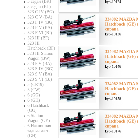
3 седан (BK)
kyb-10124
3 седан (BL)
323 C IV (BG)
323 C V (BA)
334082 MAZDA М
323 F IV (BG)
Hatchback (GE) 
323 F V (BA)
справа
323 F VI (BJ)
kyb-10136
323 III (BF)
323 III
Hatchback (BF)
334082 MAZDA М
323 III Station
Hatchback (GE) 
Wagon (BW)
справа
323 P V (BA)
kyb-10146
323 S IV (BG)
323 S V (BA)
323 S VI (BJ)
334082 MAZDA М
5 (CR19)
Hatchback (GE) 
5 (CW)
справа
6 (GG)
kyb-10158
6 (GH)
6 Hatchback
(GG)
6 Station
334082 MAZDA М
Wagon (GY)
Hatchback (GE) 
6 Наклонная
справа
задняя часть
kyb-10176
(GH)