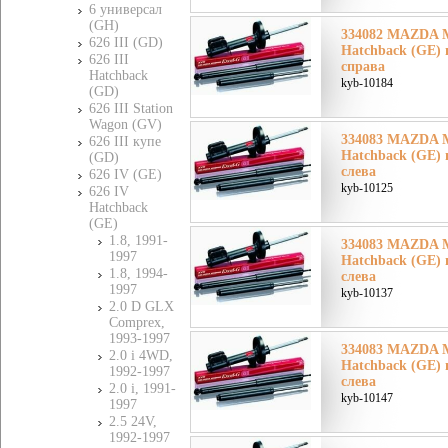
6 универсал
(GH)
334082 MAZDA М
626 III (GD)
Hatchback (GE) 
626 III
справа
Hatchback
kyb-10184
(GD)
626 III Station
Wagon (GV)
334083 MAZDA М
626 III купе
Hatchback (GE) 
(GD)
слева
626 IV (GE)
kyb-10125
626 IV
Hatchback
(GE)
1.8, 1991-
334083 MAZDA М
1997
Hatchback (GE) 
1.8, 1994-
слева
1997
kyb-10137
2.0 D GLX
Comprex,
1993-1997
334083 MAZDA М
2.0 i 4WD,
Hatchback (GE) 
1992-1997
слева
2.0 i, 1991-
kyb-10147
1997
2.5 24V,
1992-1997