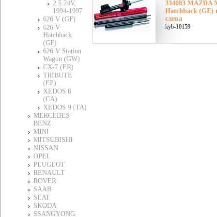
2.5 24V,
334083 MAZDA М
1994-1997
Hatchback (GE) 
слева
626 V (GF)
kyb-10159
626 V
Hatchback
(GF)
626 V Station
Wagon (GW)
CX-7 (ER)
TRIBUTE
(EP)
XEDOS 6
(CA)
XEDOS 9 (TA)
MERCEDES-
BENZ
MINI
MITSUBISHI
NISSAN
OPEL
PEUGEOT
RENAULT
ROVER
SAAB
SEAT
SKODA
SSANGYONG