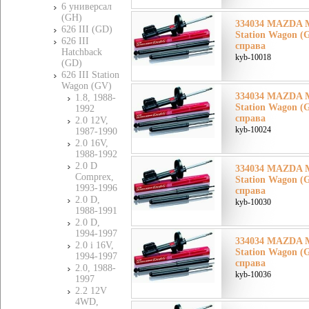
6 универсал
(GH)
334034 MAZDA Ма
626 III (GD)
Station Wagon (
626 III
справа
Hatchback
kyb-10018
(GD)
626 III Station
Wagon (GV)
334034 MAZDA Ма
1.8, 1988-
Station Wagon (
1992
справа
2.0 12V,
kyb-10024
1987-1990
2.0 16V,
1988-1992
2.0 D
334034 MAZDA Ма
Comprex,
Station Wagon (
1993-1996
справа
2.0 D,
kyb-10030
1988-1991
2.0 D,
1994-1997
334034 MAZDA Ма
2.0 i 16V,
Station Wagon (
1994-1997
справа
2.0, 1988-
kyb-10036
1997
2.2 12V
4WD,