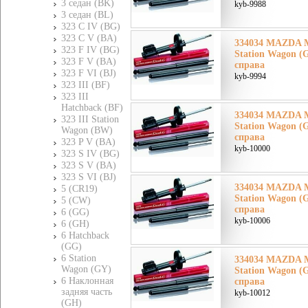
3 седан (BK)
kyb-9988
3 седан (BL)
323 C IV (BG)
323 C V (BA)
334034 MAZDA Ма
323 F IV (BG)
Station Wagon (
323 F V (BA)
справа
323 F VI (BJ)
kyb-9994
323 III (BF)
323 III
Hatchback (BF)
334034 MAZDA Ма
323 III Station
Station Wagon (
Wagon (BW)
справа
323 P V (BA)
kyb-10000
323 S IV (BG)
323 S V (BA)
323 S VI (BJ)
334034 MAZDA Ма
5 (CR19)
Station Wagon (
5 (CW)
справа
6 (GG)
kyb-10006
6 (GH)
6 Hatchback
(GG)
6 Station
334034 MAZDA Ма
Wagon (GY)
Station Wagon (
6 Наклонная
справа
задняя часть
kyb-10012
(GH)