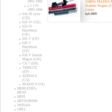
1991-1992
334035 MAZDA Ма
2.2 12V,
Station Wagon (
1989-1996
слева
626 III купе
kyb-9989
(GD)
626 IV (GE)
626 IV
Hatchback
(GE)
626 V (GF)
626 V
Hatchback
(GF)
626 V Station
Wagon (GW)
CX-7 (ER)
TRIBUTE
(EP)
XEDOS 6
(CA)
XEDOS 9 (TA)
MERCEDES-
BENZ
MINI
MITSUBISHI
NISSAN
OPEL