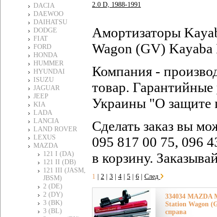
2.0 D, 1988-1991
DACIA
DAEWOO
DAIHATSU
Амортизаторы Kayab
DODGE
FIAT
Wagon (GV) Kayaba 
FORD
HONDA
HUMMER
Компания - произво
HYUNDAI
ISUZU
товар. Гарантийные 
JAGUAR
JEEP
Украины "О защите 
KIA
LADA
LANCIA
Сделать заказ вы мо
LAND ROVER
LEXUS
095 817 00 75, 096 4
MAZDA
121 I (DA)
в корзину. Заказыва
121 II (DB)
121 III (JASM,
1
|
2
|
3
|
4
|
5
|
6
|
След
JBSM)
2 (DE)
2 (DY)
334034 MAZDA Ма
3 (BK)
Station Wagon (
3 (BL)
справа