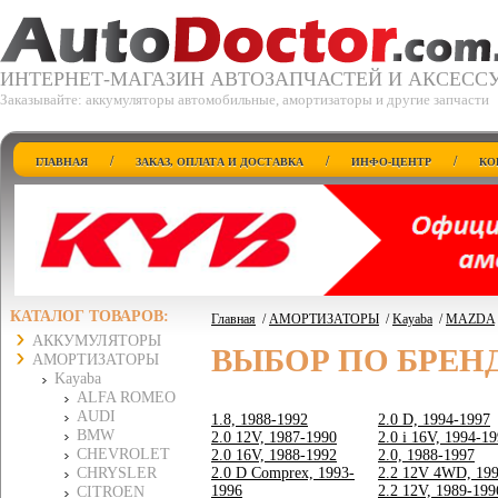
ИНТЕРНЕТ-МАГАЗИН АВТОЗАПЧАСТЕЙ И АКСЕСС
Заказывайте: аккумуляторы автомобильные, амортизаторы и другие запчасти
/
/
/
ГЛАВНАЯ
ЗАКАЗ, ОПЛАТА И ДОСТАВКА
ИНФО-ЦЕНТР
КО
КАТАЛОГ ТОВАРОВ:
Главная
/
АМОРТИЗАТОРЫ
/
Kayaba
/
MAZDA
АККУМУЛЯТОРЫ
ВЫБОР ПО БРЕН
АМОРТИЗАТОРЫ
Kayaba
ALFA ROMEO
AUDI
1.8, 1988-1992
2.0 D, 1994-1997
BMW
2.0 12V, 1987-1990
2.0 i 16V, 1994-1
CHEVROLET
2.0 16V, 1988-1992
2.0, 1988-1997
CHRYSLER
2.0 D Comprex, 1993-
2.2 12V 4WD, 19
1996
2.2 12V, 1989-199
CITROEN