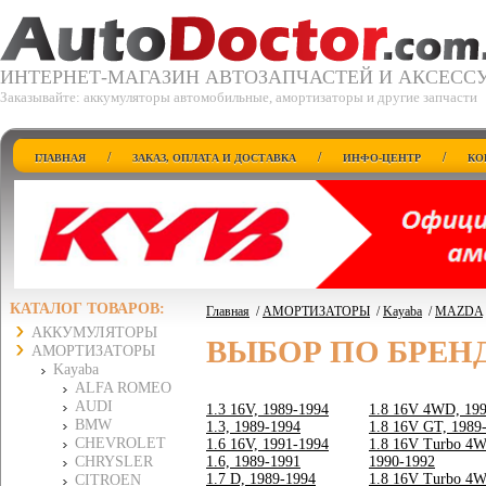
ИНТЕРНЕТ-МАГАЗИН АВТОЗАПЧАСТЕЙ И АКСЕСС
Заказывайте: аккумуляторы автомобильные, амортизаторы и другие запчасти
/
/
/
ГЛАВНАЯ
ЗАКАЗ, ОПЛАТА И ДОСТАВКА
ИНФО-ЦЕНТР
КО
КАТАЛОГ ТОВАРОВ:
Главная
/
АМОРТИЗАТОРЫ
/
Kayaba
/
MAZDA
АККУМУЛЯТОРЫ
ВЫБОР ПО БРЕН
АМОРТИЗАТОРЫ
Kayaba
ALFA ROMEO
AUDI
1.3 16V, 1989-1994
1.8 16V 4WD, 19
BMW
1.3, 1989-1994
1.8 16V GT, 1989
CHEVROLET
1.6 16V, 1991-1994
1.8 16V Turbo 4
CHRYSLER
1.6, 1989-1991
1990-1992
1.7 D, 1989-1994
1.8 16V Turbo 4
CITROEN