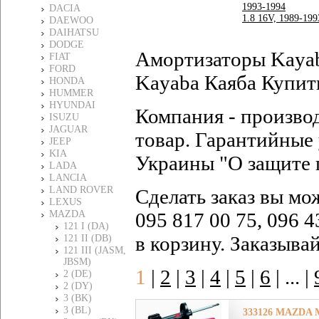
1993-1994
DACIA
1.8 16V, 1989-199
DAEWOO
DAIHATSU
DODGE
Амортизаторы Kayab
FIAT
FORD
Kayaba Каяба Купить
HONDA
HUMMER
HYUNDAI
Компания - произво
ISUZU
JAGUAR
товар. Гарантийные 
JEEP
KIA
Украины "О защите 
LADA
LANCIA
LAND ROVER
Сделать заказ вы мо
LEXUS
MAZDA
095 817 00 75, 096 4
121 I (DA)
в корзину. Заказыва
121 II (DB)
121 III (JASM,
JBSM)
1
|
2
|
3
|
4
|
5
|
6
|
... |
2 (DE)
2 (DY)
3 (BK)
3 (BL)
333126 MAZDA М