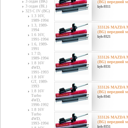
3 седан (BK)
(BG) передний м
3 седан (BL)
kyb-9311
323 C IV (BG)
1.3 16V,
1989-1994
1.3, 1989-
333126 MAZDA М
1994
(BG) передний м
1.6 16V,
kyb-9321
1991-1994
1.6, 1989-
1991
1.7 D,
333126 MAZDA М
1989-1994
(BG) передний м
1.8 16V
kyb-9331
4WD,
1991-1993
1.8 16V
GT, 1989-
1993
333126 MAZDA М
1.8 16V
(BG) передний м
Turbo
kyb-9341
4WD,
1990-1992
1.8 16V
Turbo
333126 MAZDA М
4WD,
(BG) передний м
1993-1994
kyb-9351