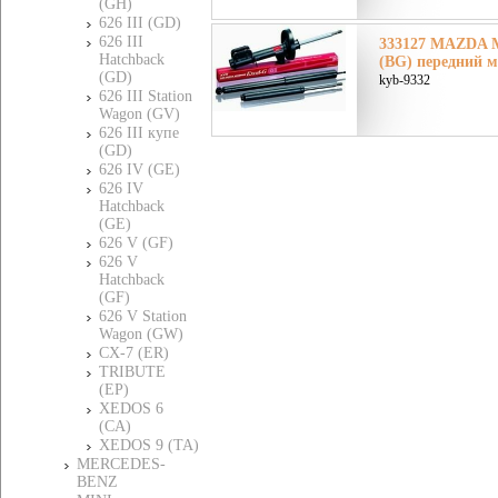
(GH)
626 III (GD)
626 III
333127 MAZDA М
Hatchback
(BG) передний м
(GD)
kyb-9332
626 III Station
Wagon (GV)
626 III купе
(GD)
626 IV (GE)
626 IV
Hatchback
(GE)
626 V (GF)
626 V
Hatchback
(GF)
626 V Station
Wagon (GW)
CX-7 (ER)
TRIBUTE
(EP)
XEDOS 6
(CA)
XEDOS 9 (TA)
MERCEDES-
BENZ