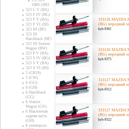
1.8 16V,
1989-1993
323 C V (BA)
323 F IV (BG)
323 F V (BA)
333126 MAZDA М
(BG) передний м
323 F VI (BJ)
kyb-9361
323 III (BF)
323 III
Hatchback (BF)
323 III Station
Wagon (BW)
333126 MAZDA М
323 P V (BA)
(BG) передний м
323 S IV (BG)
kyb-9375
323 S V (BA)
323 S VI (BJ)
5 (CR19)
5 (CW)
333127 MAZDA М
6 (GG)
(BG) передний м
6 (GH)
kyb-9312
6 Hatchback
(GG)
6 Station
Wagon (GY)
333127 MAZDA М
6 Наклонная
(BG) передний м
задняя часть
kyb-9322
(GH)
6 универсал