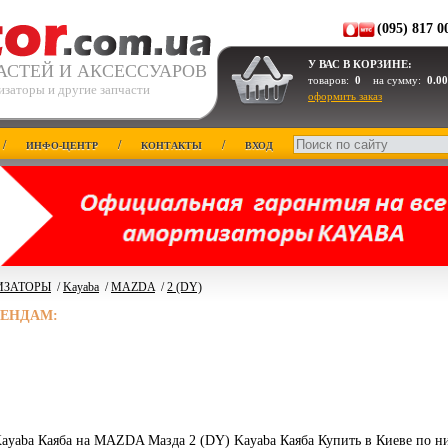
(095) 817 0
У ВАС В КОРЗИНЕ:
АСТЕЙ И АКСЕССУАРОВ
товаров:
0
на сумму:
0.00
изаторы и другие запчасти
оформить заказ
/
/
/
ИНФО-ЦЕНТР
КОНТАКТЫ
ВХОД
ИЗАТОРЫ
/
Kayaba
/
MAZDA
/
2 (DY)
РЕНДАМ:
ayaba Каяба на MAZDA Мазда 2 (DY) Kayaba Каяба Купить в Киеве по н