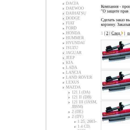
DACIA
Компания - прои
DAEWOO
"О защите прав 
DAIHATSU
DODGE
Сделать заказ в
FIAT
корзину. Заказы
FORD
HONDA
1
|
2
|
След
|
п
HUMMER
HYUNDAI
ISUZU
JAGUAR
JEEP
KIA
LADA
LANCIA
LAND ROVER
LEXUS
MAZDA
121 I (DA)
121 II (DB)
121 III (JASM,
JBSM)
2 (DE)
2 (DY)
1.25, 2003-
1.4 CD,