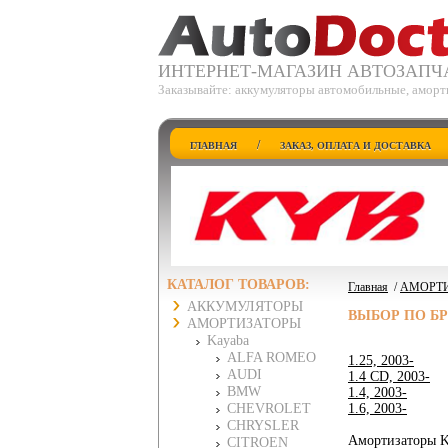
ИНТЕРНЕТ-МАГАЗИН АВТОЗАПЧ
Заказывайте: аккумуляторы автомобильные, аморт
/
ГЛАВНАЯ
ЗАКАЗ, ОПЛАТА И ДОСТАВКА
КАТАЛОГ ТОВАРОВ:
Главная
/
АМОРТ
АККУМУЛЯТОРЫ
ВЫБОР ПО Б
АМОРТИЗАТОРЫ
Kayaba
ALFA ROMEO
1.25, 2003-
AUDI
1.4 CD, 2003-
BMW
1.4, 2003-
CHEVROLET
1.6, 2003-
CHRYSLER
Амортизаторы K
CITROEN