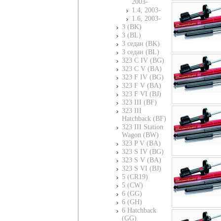
2003-
1.4, 2003-
1.6, 2003-
3 (BK)
3 (BL)
3 седан (BK)
3 седан (BL)
323 C IV (BG)
323 C V (BA)
323 F IV (BG)
323 F V (BA)
323 F VI (BJ)
323 III (BF)
323 III
Hatchback (BF)
323 III Station
Wagon (BW)
323 P V (BA)
323 S IV (BG)
323 S V (BA)
323 S VI (BJ)
5 (CR19)
5 (CW)
6 (GG)
6 (GH)
6 Hatchback
(GG)