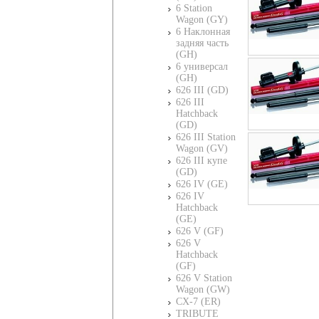
6 Station
Wagon (GY)
6 Наклонная
задняя часть
(GH)
6 универсал
(GH)
626 III (GD)
626 III
Hatchback
(GD)
626 III Station
Wagon (GV)
626 III купе
(GD)
626 IV (GE)
626 IV
Hatchback
(GE)
626 V (GF)
626 V
Hatchback
(GF)
626 V Station
Wagon (GW)
CX-7 (ER)
TRIBUTE