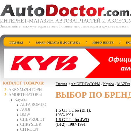
ИНТЕРНЕТ-МАГАЗИН АВТОЗАПЧАСТЕЙ И АКСЕСС
Заказывайте: аккумуляторы автомобильные, амортизаторы и другие запчасти
/
/
/
ГЛАВНАЯ
ЗАКАЗ, ОПЛАТА И ДОСТАВКА
ИНФО-ЦЕНТР
КО
КАТАЛОГ ТОВАРОВ:
Главная
/
АМОРТИЗАТОРЫ
/
Kayaba
/
MAZDA
АККУМУЛЯТОРЫ
ВЫБОР ПО БРЕН
АМОРТИЗАТОРЫ
Kayaba
ALFA ROMEO
AUDI
1.6 GT Turbo (BF1),
BMW
1985-1991
CHEVROLET
1.6 GT Turbo 4WD
CHRYSLER
(BF2), 1987-1991
CITROEN