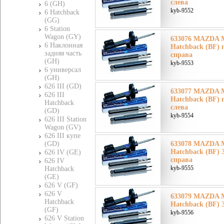
слева
6 (GH)
kyb-9552
6 Hatchback
(GG)
6 Station
Wagon (GY)
633076 MAZDA Ма
6 Наклонная
Hatchback (BF) 
задняя часть
справа
(GH)
kyb-9553
6 универсал
(GH)
626 III (GD)
633077 MAZDA Ма
626 III
Hatchback (BF) 
Hatchback
слева
(GD)
kyb-9554
626 III Station
Wagon (GV)
626 III купе
(GD)
633078 MAZDA Ма
Hatchback (BF) 
626 IV (GE)
справа
626 IV
kyb-9555
Hatchback
(GE)
626 V (GF)
626 V
633079 MAZDA Ма
Hatchback
Hatchback (BF) 
(GF)
kyb-9556
626 V Station