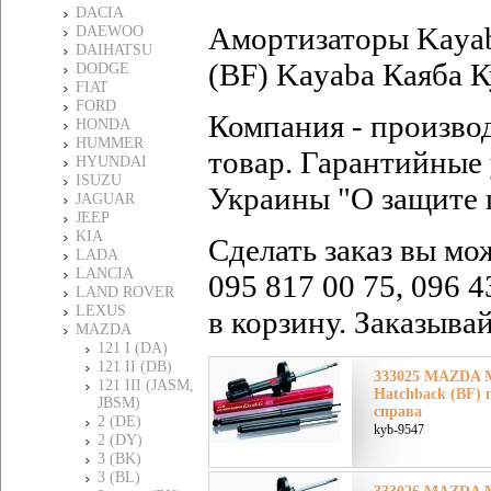
DACIA
Амортизаторы Kayab
DAEWOO
DAIHATSU
(BF) Kayaba Каяба К
DODGE
FIAT
FORD
Компания - произво
HONDA
HUMMER
товар. Гарантийные 
HYUNDAI
ISUZU
Украины "О защите 
JAGUAR
JEEP
KIA
Сделать заказ вы мо
LADA
LANCIA
095 817 00 75, 096 4
LAND ROVER
LEXUS
в корзину. Заказыва
MAZDA
121 I (DA)
121 II (DB)
333025 MAZDA Ма
121 III (JASM,
Hatchback (BF) 
JBSM)
справа
2 (DE)
kyb-9547
2 (DY)
3 (BK)
3 (BL)