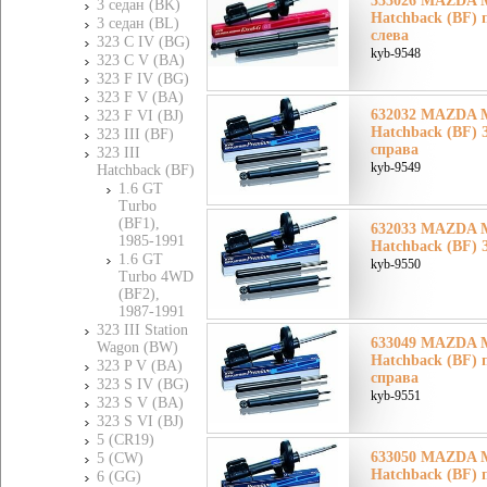
333026 MAZDA Ма
3 седан (BK)
Hatchback (BF) 
3 седан (BL)
слева
323 C IV (BG)
kyb-9548
323 C V (BA)
323 F IV (BG)
323 F V (BA)
632032 MAZDA Ма
323 F VI (BJ)
Hatchback (BF) 
323 III (BF)
справа
323 III
kyb-9549
Hatchback (BF)
1.6 GT
Turbo
(BF1),
632033 MAZDA Ма
1985-1991
Hatchback (BF) 
1.6 GT
kyb-9550
Turbo 4WD
(BF2),
1987-1991
323 III Station
633049 MAZDA Ма
Wagon (BW)
Hatchback (BF) 
323 P V (BA)
справа
323 S IV (BG)
kyb-9551
323 S V (BA)
323 S VI (BJ)
5 (CR19)
633050 MAZDA Ма
5 (CW)
Hatchback (BF) 
6 (GG)