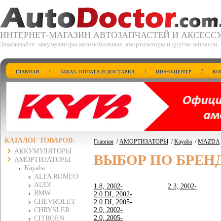
ИНТЕРНЕТ-МАГАЗИН АВТОЗАПЧАСТЕЙ И АКСЕСС
Заказывайте: аккумуляторы автомобильные, амортизаторы и другие запчасти
/
/
/
ГЛАВНАЯ
ЗАКАЗ, ОПЛАТА И ДОСТАВКА
ИНФО-ЦЕНТР
КО
КАТАЛОГ ТОВАРОВ:
Главная
/
АМОРТИЗАТОРЫ
/
Kayaba
/
MAZDA
АККУМУЛЯТОРЫ
ВЫБОР ПО БРЕН
АМОРТИЗАТОРЫ
Kayaba
ALFA ROMEO
AUDI
1.8, 2002-
2.3, 2002-
BMW
2.0 DI, 2002-
CHEVROLET
2.0 DI, 2005-
CHRYSLER
2.0, 2002-
2.0, 2005-
CITROEN