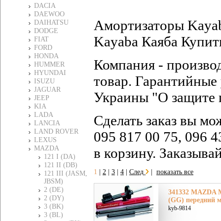
DACIA
DAEWOO
Амортизаторы Kayab
DAIHATSU
DODGE
Kayaba Каяба Купить
FIAT
FORD
HONDA
Компания - произво
HUMMER
HYUNDAI
товар. Гарантийные 
ISUZU
JAGUAR
Украины "О защите 
JEEP
KIA
LADA
Сделать заказ вы мо
LANCIA
LAND ROVER
095 817 00 75, 096 4
LEXUS
MAZDA
в корзину. Заказыва
121 I (DA)
121 II (DB)
1
|
2
|
3
|
4
|
След
|
показать все
121 III (JASM,
JBSM)
2 (DE)
341332 MAZDA М
2 (DY)
(GG) передний м
3 (BK)
kyb-9814
3 (BL)