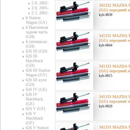
2.0, 2002-
341332 MAZDA М
2.0, 2005-
(GG) передний м
2.3, 2002-
kyb-9839
6 Station
Wagon (GY)
6 Наклонная
задняя часть
341332 MAZDA М
(GH)
(GG) передний м
6 универсал
kyb-9844
(GH)
626 III (GD)
626 III
Hatchback
(GD)
341333 MAZDA М
626 III Station
(GG) передний м
Wagon (GV)
kyb-9815
626 III купе
(GD)
626 IV (GE)
626 IV
341333 MAZDA М
Hatchback
(GG) передний м
(GE)
kyb-9820
626 V (GF)
626 V
Hatchback
(GF)
341333 MAZDA М
626 V Station