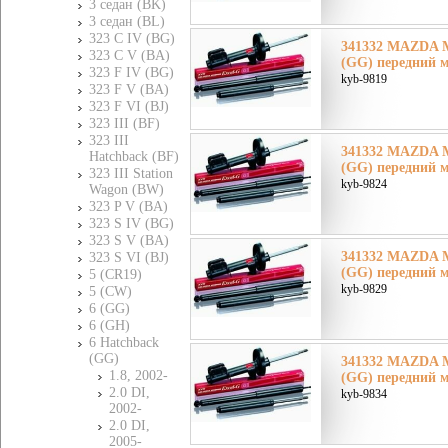
3 седан (BK)
3 седан (BL)
323 C IV (BG)
341332 MAZDA М
323 C V (BA)
(GG) передний м
323 F IV (BG)
kyb-9819
323 F V (BA)
323 F VI (BJ)
323 III (BF)
323 III
341332 MAZDA М
Hatchback (BF)
(GG) передний м
323 III Station
kyb-9824
Wagon (BW)
323 P V (BA)
323 S IV (BG)
323 S V (BA)
341332 MAZDA М
323 S VI (BJ)
(GG) передний м
5 (CR19)
kyb-9829
5 (CW)
6 (GG)
6 (GH)
6 Hatchback
(GG)
341332 MAZDA М
1.8, 2002-
(GG) передний м
2.0 DI,
kyb-9834
2002-
2.0 DI,
2005-