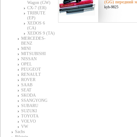
(GG) передний м
Wagon (GW)
kyb-9825
CX-7 (ER)
TRIBUTE
(EP)
XEDOS 6
(CA)
XEDOS 9 (TA)
MERCEDES-
BENZ
MINI
MITSUBISHI
NISSAN
OPEL
PEUGEOT
RENAULT
ROVER
SAAB
SEAT
SKODA
SSANGYONG
SUBARU
SUZUKI
TOYOTA
VOLVO
VW
Sachs
Bilstein