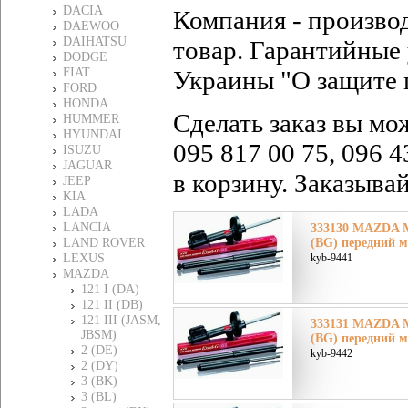
DACIA
Компания - произво
DAEWOO
DAIHATSU
товар. Гарантийные 
DODGE
FIAT
Украины "О защите 
FORD
HONDA
Сделать заказ вы мо
HUMMER
HYUNDAI
095 817 00 75, 096 4
ISUZU
JAGUAR
в корзину. Заказыва
JEEP
KIA
LADA
LANCIA
333130 MAZDA М
LAND ROVER
(BG) передний м
LEXUS
kyb-9441
MAZDA
121 I (DA)
121 II (DB)
121 III (JASM,
333131 MAZDA М
JBSM)
(BG) передний м
2 (DE)
kyb-9442
2 (DY)
3 (BK)
3 (BL)