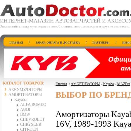
ИНТЕРНЕТ-МАГАЗИН АВТОЗАПЧАСТЕЙ И АКСЕСС
Заказывайте: аккумуляторы автомобильные, амортизаторы и другие запчасти.
/
/
/
ГЛАВНАЯ
ЗАКАЗ, ОПЛАТА И ДОСТАВКА
ПАРТНЕРЫ
ИНФО
КАТАЛОГ ТОВАРОВ:
Главная
/
АМОРТИЗАТОРЫ
/
Kayaba
/
MAZDA
АККУМУЛЯТОРЫ
ВЫБОР ПО БРЕН
АМОРТИЗАТОРЫ
Kayaba
ALFA ROMEO
AUDI
Амортизаторы Kayab
BMW
CHEVROLET
16V, 1989-1993 Kaya
CHRYSLER
CITROEN