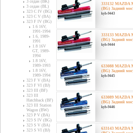
3 седан (BK)
333132 MAZDA М
3 седан (BL)
(BG) Задний мос
323 C IV (BG)
kyb-9443
323 C V (BA)
323 F IV (BG)
1.6 16V,
1991-1994
333133 MAZDA М
1.6, 1989-
(BG) Задний мос
1991
kyb-9444
1.8 16V
GT, 1989-
1994
1.8 16V,
1989-1993
633088 MAZDA М
1.8 16V,
(BG) Задний мос
1989-1994
kyb-9445
323 F V (BA)
323 F VI (BJ)
323 III (BF)
323 III
633089 MAZDA М
Hatchback (BF)
(BG) Задний мос
323 III Station
kyb-9446
Wagon (BW)
323 P V (BA)
323 S IV (BG)
323 S V (BA)
633143 MAZDA М
323 S VI (BJ)