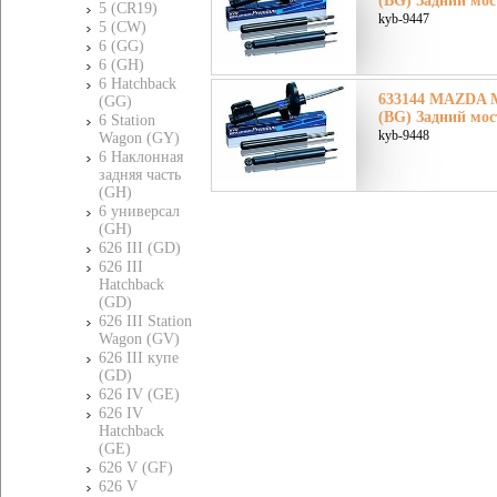
(BG) Задний мос
5 (CR19)
kyb-9447
5 (CW)
6 (GG)
6 (GH)
6 Hatchback
633144 MAZDA М
(GG)
(BG) Задний мос
6 Station
kyb-9448
Wagon (GY)
6 Наклонная
задняя часть
(GH)
6 универсал
(GH)
626 III (GD)
626 III
Hatchback
(GD)
626 III Station
Wagon (GV)
626 III купе
(GD)
626 IV (GE)
626 IV
Hatchback
(GE)
626 V (GF)
626 V