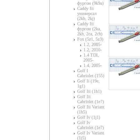
фургон (9k9a)
Caddy Iii
универсал
(2kb, 2kj)
Caddy Iii
фургон (2ka,
2kh, 2ca, 2ch)
Fox (5z1, 5z3)
1.2, 2005-
1.2, 2010-
1.4 TDI,
2005-
1.4, 2005-
Golf I
Cabriolet (155)
Golf Ii (19e,
1g1)
Golf Iii (1h1)
Golf Iii
Cabriolet (1e7)
Golf Iii Variant
(1h5)
Golf Iv (1j1)
Golf Iv
Cabriolet (1e7)
Golf Iv Variant
(1j5)