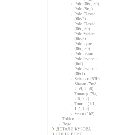
Polo (86c, 80)
Polo (9n_)
Polo Classic
(6kv2)
Polo Classic
(86c, 80)
Polo Variant
(6kv5)
Polo купе
(86c, 80)
Polo седан
Polo фургон
(6nf)
Polo фургон
(86cf)
Scirocco (53b)
Sharan (7m8,
7m9, 7m6)
Touareg (7la,
7l6, 7l7)
Touran (1t1,
1t2, 1t3)
Vento (1h2)
Tokico
Boge
ДЕТАЛИ КУЗОВА
СЦЕПЛЕНИЕ