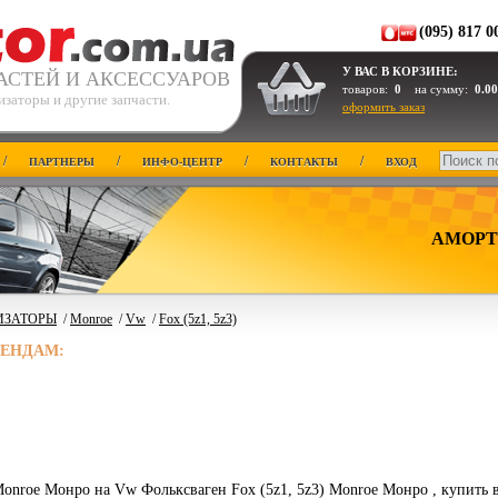
(095) 817 0
У ВАС В КОРЗИНЕ:
АСТЕЙ И АКСЕССУАРОВ
товаров:
0
на сумму:
0.00
заторы и другие запчасти.
оформить заказ
/
/
/
/
ПАРТНЕРЫ
ИНФО-ЦЕНТР
КОНТАКТЫ
ВХОД
АМОРТ
ИЗАТОРЫ
/
Monroe
/
Vw
/
Fox (5z1, 5z3)
РЕНДАМ:
onroe Монро на Vw Фольксваген Fox (5z1, 5z3) Monroe Монро , купить 