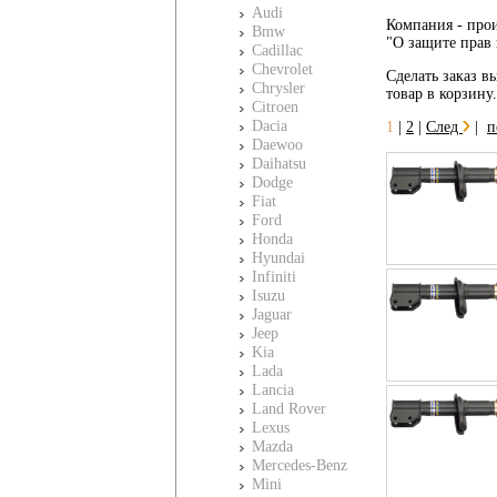
Audi
Компания - прои
Bmw
"О защите прав 
Cadillac
Chevrolet
Сделать заказ вы
Chrysler
товар в корзину
Citroen
Dacia
1
|
2
|
След
|
п
Daewoo
Daihatsu
Dodge
Fiat
Ford
Honda
Hyundai
Infiniti
Isuzu
Jaguar
Jeep
Kia
Lada
Lancia
Land Rover
Lexus
Mazda
Mercedes-Benz
Mini