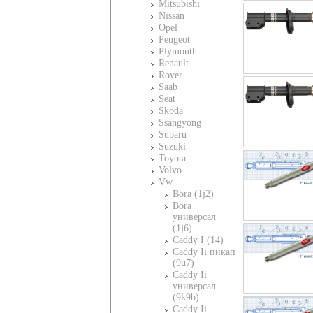
Mitsubishi
Nissan
Opel
Peugeot
Plymouth
Renault
Rover
Saab
Seat
Skoda
Ssangyong
Subaru
Suzuki
Toyota
Volvo
Vw
Bora (1j2)
Bora
универсал
(1j6)
Caddy I (14)
Caddy Ii пикап
(9u7)
Caddy Ii
универсал
(9k9b)
Caddy Ii