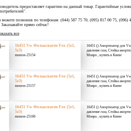
зводитель предоставляет гарантию на данный товар. Гарантийные услов
потребителей".
 можете позвонив по телефонам: (044) 587 75 70, (095) 817 00 75, (096) 
. Заказывайте прямо сейчас!
оказать все
16451 Vw Фольксваген Fox (5z1,
16451 () Амортизатор для Vw 
5z3)
давление газа, Стойка аморт
monroe-25154
Монро , купить в Киеве
16451 Vw Фольксваген Fox (5z1,
16451 () Амортизатор для Vw 
5z3)
давление газа, Стойка аморт
monroe-25157
Монро , купить в Киеве
16451 Vw Фольксваген Fox (5z1,
16451 () Амортизатор для Vw 
5z3)
давление газа, Стойка аморт
monroe-25160
Монро , купить в Киеве