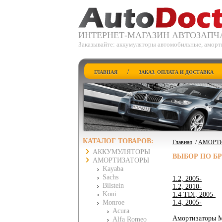
ИНТЕРНЕТ-МАГАЗИН АВТОЗАПЧ
Заказывайте: аккумуляторы автомобильные, аморти
/
ГЛАВНАЯ
ЗАКАЗ, ОПЛАТА И ДОСТАВКА
КАТАЛОГ ТОВАРОВ:
Главная
/
АМОРТ
АККУМУЛЯТОРЫ
ВЫБОР ПО Б
АМОРТИЗАТОРЫ
Kayaba
Sachs
1.2, 2005-
Bilstein
1.2, 2010-
Koni
1.4 TDI, 2005-
Monroe
1.4, 2005-
Acura
Амортизаторы M
Alfa Romeo