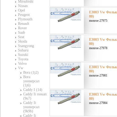
Mitsubishi
Nissan
Opel
E3003 Vw Фолькс
Peugeot
80)
Plymouth
monroe-27975
Renault
Rover
Saab
Seat
E3003 Vw Фолькс
Skoda
80)
Ssangyong
monroe-27978
Subaru
Suzuki
Toyota
Volvo
E3003 Vw Фолькс
Vw
80)
Bora (1j2)
monroe-27981
Bora
универсал
(1j6)
Caddy I (14)
Caddy Ii пикап
E3003 Vw Фолькс
(9u7)
80)
Caddy Ii
monroe-27984
универсал
(9k9b)
Caddy Ii