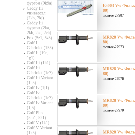
фургон (9k9a)
E3003 Vw Фолькс
Caddy Iii
80)
универсал
monroe-27987
(2kb, 2kj)
Caddy Iii
фургон (2ka,
2kh, 2ca, 2ch)
MR828 Vw Фолькс
Fox (5z1, 5z3)
80)
Golf I
monroe-27973
Cabriolet (155)
Golf Ii (19e,
1g1)
Golf Iii (1h1)
Golf Iii
MR828 Vw Фолькс
Cabriolet (1e7)
80)
Golf Iii Variant
monroe-27976
(1h5)
Golf Iv (1j1)
Golf Iv
Cabriolet (1e7)
MR828 Vw Фолькс
Golf Iv Variant
80)
(1j5)
monroe-27979
Golf Plus
(5m1, 521)
Golf V (1k1)
Golf V Variant
MR828 Vw Фолькс
(1k5)