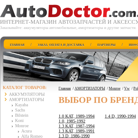
ИНТЕРНЕТ-МАГАЗИН АВТОЗАПЧАСТЕЙ И АКСЕСС
Заказывайте: аккумуляторы автомобильные, амортизаторы и другие запчасти.
/
/
/
ГЛАВНАЯ
ЗАКАЗ, ОПЛАТА И ДОСТАВКА
ПАРТНЕРЫ
ИНФО
КАТАЛОГ ТОВАРОВ:
Главная
/
АМОРТИЗАТОРЫ
/
Monroe
/
Vw
/
Pol
АККУМУЛЯТОРЫ
ВЫБОР ПО БРЕН
АМОРТИЗАТОРЫ
Kayaba
Sachs
Bilstein
1.0 KAT, 1989-1994
1.4 D, 1990-1994
Koni
1.0, 1985-1992
Monroe
1.3 KAT, 1987-1994
Acura
1.3 KAT, 1989-1991
1.3 D, 1986-1990
Alfa Romeo