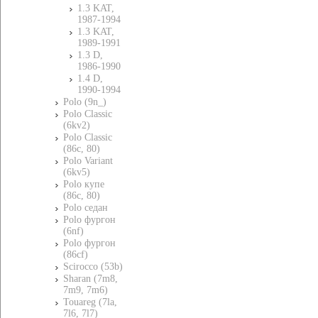
1.3 KAT,
1987-1994
1.3 KAT,
1989-1991
1.3 D,
1986-1990
1.4 D,
1990-1994
Polo (9n_)
Polo Classic
(6kv2)
Polo Classic
(86c, 80)
Polo Variant
(6kv5)
Polo купе
(86c, 80)
Polo седан
Polo фургон
(6nf)
Polo фургон
(86cf)
Scirocco (53b)
Sharan (7m8,
7m9, 7m6)
Touareg (7la,
7l6, 7l7)