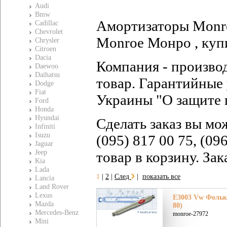
Audi
Bmw
Амортизаторы Monro
Cadillac
Chevrolet
Monroe Монро , куп
Chrysler
Citroen
Dacia
Компания - произво
Daewoo
Daihatsu
товар. Гарантийные 
Dodge
Fiat
Украины "О защите 
Ford
Honda
Hyundai
Сделать заказ вы мо
Infiniti
Isuzu
(095) 817 00 75, (09
Jaguar
Jeep
товар в корзину. За
Kia
Lada
1
|
2
|
След
|
показать все
Lancia
Land Rover
Lexus
E3003 Vw Фолькс
Mazda
80)
Mercedes-Benz
monroe-27972
Mini