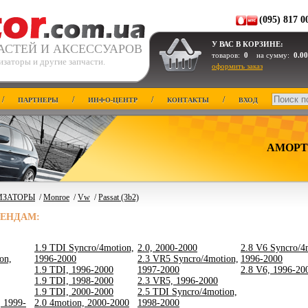
(095) 817 0
У ВАС В КОРЗИНЕ:
АСТЕЙ И АКСЕССУАРОВ
товаров:
0
на сумму:
0.00
заторы и другие запчасти.
оформить заказ
/
/
/
/
ПАРТНЕРЫ
ИНФО-ЦЕНТР
КОНТАКТЫ
ВХОД
АМОРТ
ИЗАТОРЫ
/
Monroe
/
Vw
/
Passat (3b2)
РЕНДАМ:
1.9 TDI Syncro/4motion,
2.0, 2000-2000
2.8 V6 Syncro/4
on,
1996-2000
2.3 VR5 Syncro/4motion,
1996-2000
1.9 TDI, 1996-2000
1997-2000
2.8 V6, 1996-20
1.9 TDI, 1998-2000
2.3 VR5, 1996-2000
1.9 TDI, 2000-2000
2.5 TDI Syncro/4motion,
, 1999-
2.0 4motion, 2000-2000
1998-2000