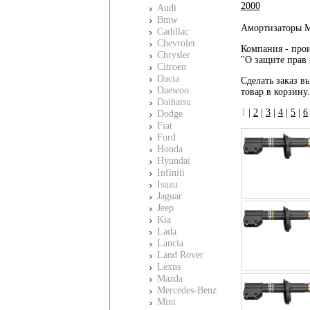
2000
Audi
Bmw
Амортизаторы M
Cadillac
Chevrolet
Компания - прои
Chrysler
"О защите прав 
Citroen
Dacia
Сделать заказ вы
Daewoo
товар в корзину
Daihatsu
1
|
2
|
3
|
4
|
5
|
6
Dodge
Fiat
Ford
Honda
Hyundai
Infiniti
Isuzu
Jaguar
Jeep
Kia
Lada
Lancia
Land Rover
Lexus
Mazda
Mercedes-Benz
Mini