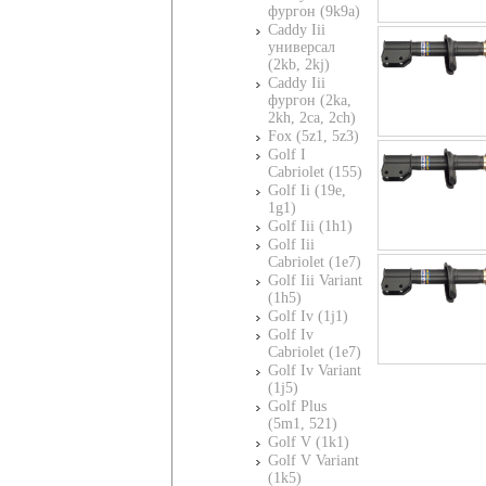
фургон (9k9a)
Caddy Iii
универсал
(2kb, 2kj)
Caddy Iii
фургон (2ka,
2kh, 2ca, 2ch)
Fox (5z1, 5z3)
Golf I
Cabriolet (155)
Golf Ii (19e,
1g1)
Golf Iii (1h1)
Golf Iii
Cabriolet (1e7)
Golf Iii Variant
(1h5)
Golf Iv (1j1)
Golf Iv
Cabriolet (1e7)
Golf Iv Variant
(1j5)
Golf Plus
(5m1, 521)
Golf V (1k1)
Golf V Variant
(1k5)