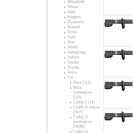
Mitsubishi
Nissan
Opel
Peugeot
Plymouth
Renault
Rover
Saab
Seat
Skoda
Ssangyong
Subaru
Suzuki
Toyota
Volvo
Vw
Bora (1j2)
Bora
универсал
(1j6)
Caddy I (14)
Caddy Ii пикап
(9u7)
Caddy Ii
универсал
(9k9b)
Caddy Ii