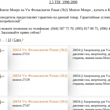
2.5 TDI, 1998-2000
onroe Монро на Vw Фольксваген Passat (3b2) Monroe Монро , купить в 
зводитель предоставляет гарантию на данный товар. Гарантийные услов
потребителей".
 можете позвонив по телефонам: (044) 587 75 70, (095) 817 00 75, (096) 
. Заказывайте прямо сейчас!
|
... |
13
|
След
26654 Vw Фольксваген Passat (3b2)
26654 () Амортизатор для Vw 
monroe-27131
давление газа, амортизатор, 
стержень, нижняя вилка Monr
26654 Vw Фольксваген Passat (3b2)
26654 () Амортизатор для Vw 
monroe-27139
давление газа, амортизатор, 
стержень, нижняя вилка Monr
26654 Vw Фольксваген Passat (3b2)
26654 () Амортизатор для Vw 
monroe-27147
давление газа, амортизатор, 
стержень, нижняя вилка Monr