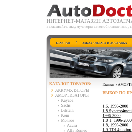
ИНТЕРНЕТ-МАГАЗИН АВТОЗАПЧ
Заказывайте: аккумуляторы автомобильные, аморти
/
ГЛАВНАЯ
ЗАКАЗ, ОПЛАТА И ДОСТАВКА
КАТАЛОГ ТОВАРОВ:
Главная
/
АМОРТ
АККУМУЛЯТОРЫ
ВЫБОР ПО Б
АМОРТИЗАТОРЫ
Kayaba
Sachs
1.6, 1996-2000
Bilstein
1.8 Syncro/4moti
Koni
1996-2000
Monroe
1.8 T, 1996-2000
1.8, 1996-2000
Acura
1.9 TDI 4motion
Alfa Romeo