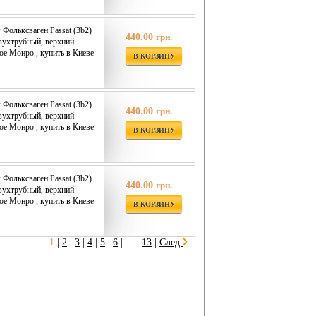
Фольксваген Passat (3b2)
440.00
грн.
двухтрубный, верхний
oe Монро , купить в Киеве
В КОРЗИНУ
Фольксваген Passat (3b2)
440.00
грн.
двухтрубный, верхний
oe Монро , купить в Киеве
В КОРЗИНУ
Фольксваген Passat (3b2)
440.00
грн.
двухтрубный, верхний
oe Монро , купить в Киеве
В КОРЗИНУ
1
|
2
|
3
|
4
|
5
|
6
|
... |
13
|
След