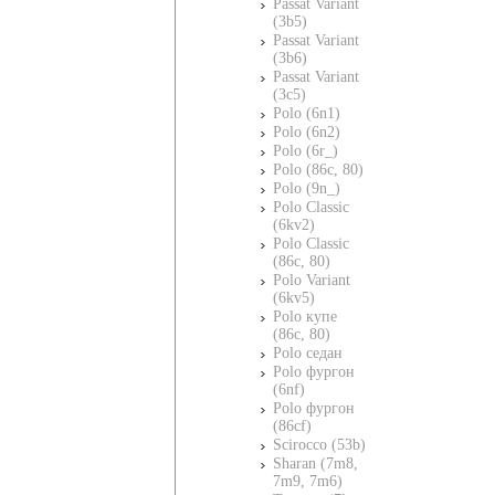
Passat Variant
(3b5)
Passat Variant
(3b6)
Passat Variant
(3c5)
Polo (6n1)
Polo (6n2)
Polo (6r_)
Polo (86c, 80)
Polo (9n_)
Polo Classic
(6kv2)
Polo Classic
(86c, 80)
Polo Variant
(6kv5)
Polo купе
(86c, 80)
Polo седан
Polo фургон
(6nf)
Polo фургон
(86cf)
Scirocco (53b)
Sharan (7m8,
7m9, 7m6)