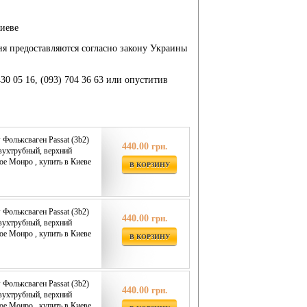
Киеве
ия предоставляются согласно закону Украины
430 05 16, (093) 704 36 63 или опуститив
Фольксваген Passat (3b2)
440.00
грн.
двухтрубный, верхний
oe Монро , купить в Киеве
В КОРЗИНУ
Фольксваген Passat (3b2)
440.00
грн.
двухтрубный, верхний
oe Монро , купить в Киеве
В КОРЗИНУ
Фольксваген Passat (3b2)
440.00
грн.
двухтрубный, верхний
oe Монро , купить в Киеве