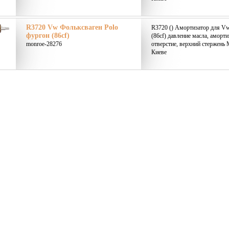
R3720 Vw Фольксваген Polo
R3720 () Амортизатор для Vw
фургон (86cf)
(86cf) давление масла, аморт
monroe-28276
отверстие, верхний стержень 
Киеве