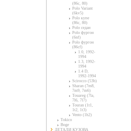
(86c, 80)
Polo Variant
(6kv5)
Polo купе
(86c, 80)
Polo седан
Polo фургон
(6nf)
Polo фургон
(86cf)
1.0, 1992-
1994
1.3, 1992-
1994
1.4 D,
1992-1994
Scirocco (53b)
Sharan (7m8,
7m9, 7m6)
Touareg (7la,
7l6, 7l7)
Touran (1t1,
1t2, 1t3)
Vento (1h2)
Tokico
Boge
ДЕТАЛИ КУЗОВА