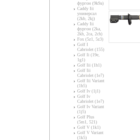
фургон (9k9a)
Caddy Iii
универсал
(2kb, 2kj)
Caddy Iii
фургон (2ka,
2kh, 2ca, 2ch)
Fox (5z1, 5z3)
Golf I
Cabriolet (155)
Golf Ii (19e,
1g1)
Golf Iii (1h1)
Golf Iii
Cabriolet (1e7)
Golf Iii Variant
(1h5)
Golf Iv (1j1)
Golf Iv
Cabriolet (1e7)
Golf Iv Variant
(1j5)
Golf Plus
(5m1, 521)
Golf V (1k1)
Golf V Variant
(1k5)