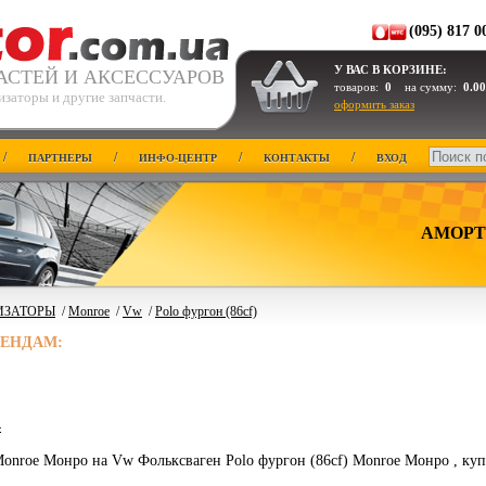
(095) 817 0
У ВАС В КОРЗИНЕ:
АСТЕЙ И АКСЕССУАРОВ
товаров:
0
на сумму:
0.00
заторы и другие запчасти.
оформить заказ
/
/
/
/
ПАРТНЕРЫ
ИНФО-ЦЕНТР
КОНТАКТЫ
ВХОД
АМОРТ
ИЗАТОРЫ
/
Monroe
/
Vw
/
Polo фургон (86cf)
РЕНДАМ:
4
onroe Монро на Vw Фольксваген Polo фургон (86cf) Monroe Монро , куп