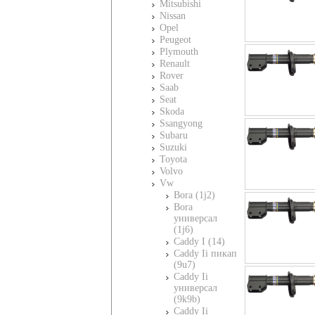
Mitsubishi
Nissan
Opel
Peugeot
Plymouth
Renault
Rover
Saab
Seat
Skoda
Ssangyong
Subaru
Suzuki
Toyota
Volvo
Vw
Bora (1j2)
Bora
универсал
(1j6)
Caddy I (14)
Caddy Ii пикап
(9u7)
Caddy Ii
универсал
(9k9b)
Caddy Ii