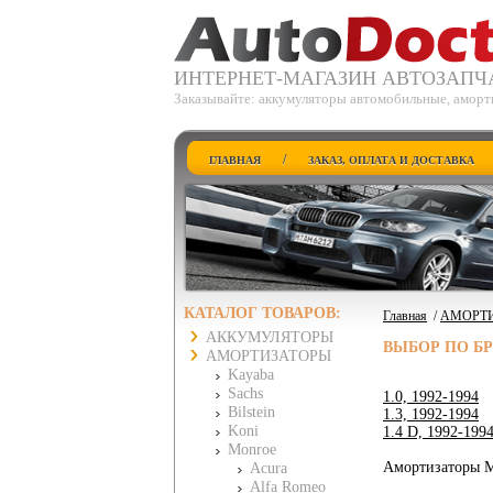
ИНТЕРНЕТ-МАГАЗИН АВТОЗАПЧ
Заказывайте: аккумуляторы автомобильные, аморти
/
ГЛАВНАЯ
ЗАКАЗ, ОПЛАТА И ДОСТАВКА
КАТАЛОГ ТОВАРОВ:
Главная
/
АМОРТ
АККУМУЛЯТОРЫ
ВЫБОР ПО Б
АМОРТИЗАТОРЫ
Kayaba
Sachs
1.0, 1992-1994
Bilstein
1.3, 1992-1994
Koni
1.4 D, 1992-199
Monroe
Амортизаторы M
Acura
Alfa Romeo