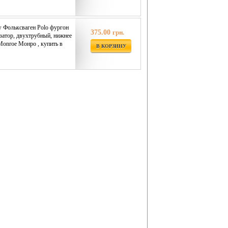
 Фольксваген Polo фургон
375.00
грн.
изатор, двухтрубный, нижнее
Monroe Монро , купить в
В КОРЗИНУ