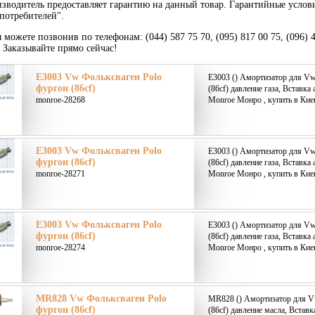
зводитель предоставляет гарантию на данный товар. Гарантийные услов
потребителей".
 можете позвонив по телефонам: (044) 587 75 70, (095) 817 00 75, (096) 
. Заказывайте прямо сейчас!
E3003 Vw Фольксваген Polo
E3003 () Амортизатор для Vw
фургон (86cf)
(86cf) давление газа, Вставк
monroe-28268
Monroe Монро , купить в Кие
E3003 Vw Фольксваген Polo
E3003 () Амортизатор для Vw
фургон (86cf)
(86cf) давление газа, Вставк
monroe-28271
Monroe Монро , купить в Кие
E3003 Vw Фольксваген Polo
E3003 () Амортизатор для Vw
фургон (86cf)
(86cf) давление газа, Вставк
monroe-28274
Monroe Монро , купить в Кие
MR828 Vw Фольксваген Polo
MR828 () Амортизатор для V
фургон (86cf)
(86cf) давление масла, Встав