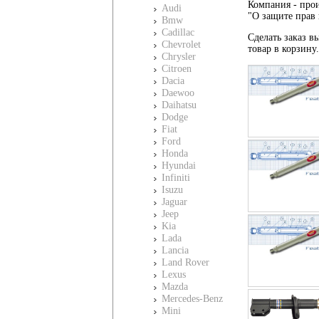
Компания - прои
Audi
"О защите прав 
Bmw
Cadillac
Сделать заказ вы
Chevrolet
товар в корзину
Chrysler
Citroen
Dacia
Daewoo
Daihatsu
Dodge
Fiat
Ford
Honda
Hyundai
Infiniti
Isuzu
Jaguar
Jeep
Kia
Lada
Lancia
Land Rover
Lexus
Mazda
Mercedes-Benz
Mini