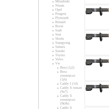
Mitsubishi
Nissan
Opel
Peugeot
Plymouth
Renault
Rover
Saab
Seat
Skoda
Ssangyong
Subaru
Suzuki
Toyota
Volvo
Vw
Bora (1j2)
Bora
универсал
(1j6)
Caddy I (14)
Caddy Ii пикап
(9u7)
Caddy Ii
универсал
(9k9b)
Caddy Ii