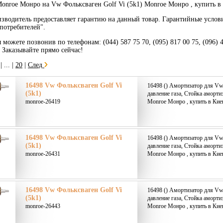
onroe Монро на Vw Фольксваген Golf Vi (5k1) Monroe Монро , купить в
зводитель предоставляет гарантию на данный товар. Гарантийные услов
потребителей".
 можете позвонив по телефонам: (044) 587 75 70, (095) 817 00 75, (096) 
. Заказывайте прямо сейчас!
|
... |
20
|
След
16498 Vw Фольксваген Golf Vi
16498 () Амортизатор для Vw
(5k1)
давление газа, Стойка аморти
monroe-26419
Monroe Монро , купить в Кие
16498 Vw Фольксваген Golf Vi
16498 () Амортизатор для Vw
(5k1)
давление газа, Стойка аморти
monroe-26431
Monroe Монро , купить в Кие
16498 Vw Фольксваген Golf Vi
16498 () Амортизатор для Vw
(5k1)
давление газа, Стойка аморти
monroe-26443
Monroe Монро , купить в Кие