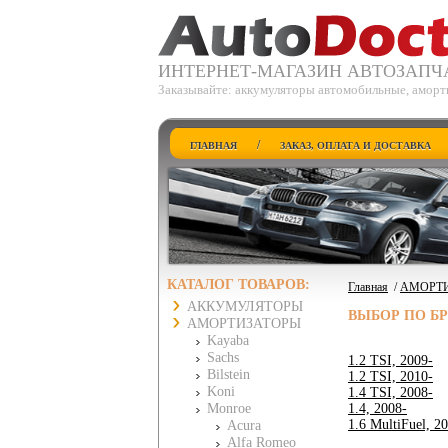
ИНТЕРНЕТ-МАГАЗИН АВТОЗАПЧ
Заказывайте: аккумуляторы автомобильные, аморти
/
ГЛАВНАЯ
ЗАКАЗ, ОПЛАТА И ДОСТАВКА
КАТАЛОГ ТОВАРОВ:
Главная
/
АМОРТ
АККУМУЛЯТОРЫ
ВЫБОР ПО Б
АМОРТИЗАТОРЫ
Kayaba
Sachs
1.2 TSI, 2009-
Bilstein
1.2 TSI, 2010-
Koni
1.4 TSI, 2008-
Monroe
1.4, 2008-
1.6 MultiFuel, 2
Acura
Alfa Romeo