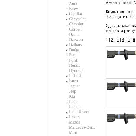
Амортизаторы M
Audi
Bmw
Компания - прои
Cadillac
"О защите прав 
Chevrolet
Chrysler
Сделать заказ вы
Citroen
товар в корзину
Dacia
Daewoo
1
|
2
|
3
|
4
|
5
|
6
Daihatsu
Dodge
Fiat
Ford
Honda
Hyundai
Infiniti
Isuzu
Jaguar
Jeep
Kia
Lada
Lancia
Land Rover
Lexus
Mazda
Mercedes-Benz
Mini