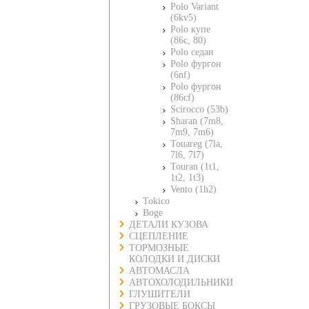
Polo Variant
(6kv5)
Polo купе
(86c, 80)
Polo седан
Polo фургон
(6nf)
Polo фургон
(86cf)
Scirocco (53b)
Sharan (7m8,
7m9, 7m6)
Touareg (7la,
7l6, 7l7)
Touran (1t1,
1t2, 1t3)
Vento (1h2)
Tokico
Boge
ДЕТАЛИ КУЗОВА
СЦЕПЛЕНИЕ
ТОРМОЗНЫЕ
КОЛОДКИ И ДИСКИ
АВТОМАСЛА
АВТОХОЛОДИЛЬНИКИ
ГЛУШИТЕЛИ
ГРУЗОВЫЕ БОКСЫ