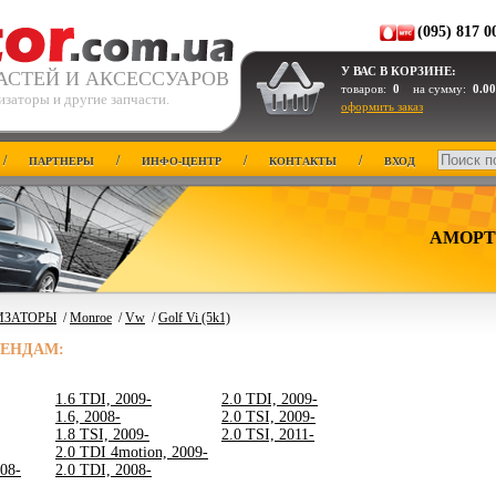
(095) 817 0
У ВАС В КОРЗИНЕ:
АСТЕЙ И АКСЕССУАРОВ
товаров:
0
на сумму:
0.00
заторы и другие запчасти.
оформить заказ
/
/
/
/
ПАРТНЕРЫ
ИНФО-ЦЕНТР
КОНТАКТЫ
ВХОД
АМОРТ
ИЗАТОРЫ
/
Monroe
/
Vw
/
Golf Vi (5k1)
РЕНДАМ:
1.6 TDI, 2009-
2.0 TDI, 2009-
1.6, 2008-
2.0 TSI, 2009-
1.8 TSI, 2009-
2.0 TSI, 2011-
2.0 TDI 4motion, 2009-
008-
2.0 TDI, 2008-