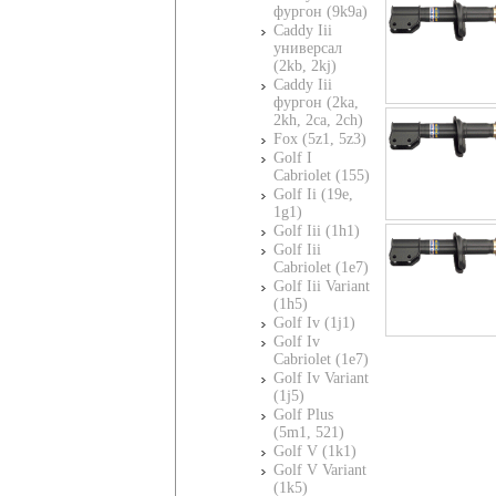
фургон (9k9a)
Caddy Iii
универсал
(2kb, 2kj)
Caddy Iii
фургон (2ka,
2kh, 2ca, 2ch)
Fox (5z1, 5z3)
Golf I
Cabriolet (155)
Golf Ii (19e,
1g1)
Golf Iii (1h1)
Golf Iii
Cabriolet (1e7)
Golf Iii Variant
(1h5)
Golf Iv (1j1)
Golf Iv
Cabriolet (1e7)
Golf Iv Variant
(1j5)
Golf Plus
(5m1, 521)
Golf V (1k1)
Golf V Variant
(1k5)