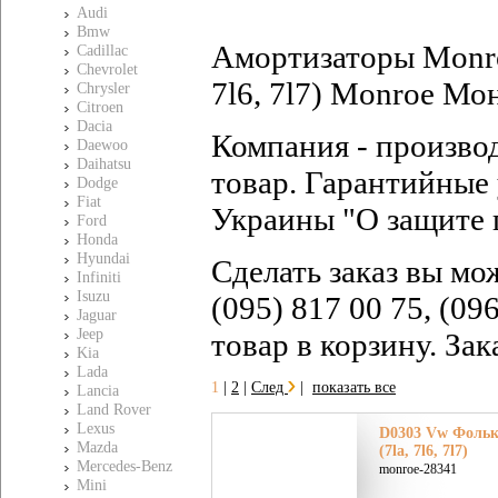
Audi
Bmw
Амортизаторы Monro
Cadillac
Chevrolet
7l6, 7l7) Monroe Мо
Chrysler
Citroen
Dacia
Компания - произво
Daewoo
Daihatsu
товар. Гарантийные 
Dodge
Fiat
Украины "О защите 
Ford
Honda
Hyundai
Сделать заказ вы мо
Infiniti
Isuzu
(095) 817 00 75, (09
Jaguar
Jeep
товар в корзину. За
Kia
Lada
1
|
2
|
След
|
показать все
Lancia
Land Rover
Lexus
D0303 Vw Фольк
Mazda
(7la, 7l6, 7l7)
Mercedes-Benz
monroe-28341
Mini