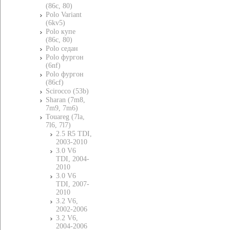
(86c, 80)
Polo Variant
(6kv5)
Polo купе
(86c, 80)
Polo седан
Polo фургон
(6nf)
Polo фургон
(86cf)
Scirocco (53b)
Sharan (7m8,
7m9, 7m6)
Touareg (7la,
7l6, 7l7)
2.5 R5 TDI,
2003-2010
3.0 V6
TDI, 2004-
2010
3.0 V6
TDI, 2007-
2010
3.2 V6,
2002-2006
3.2 V6,
2004-2006