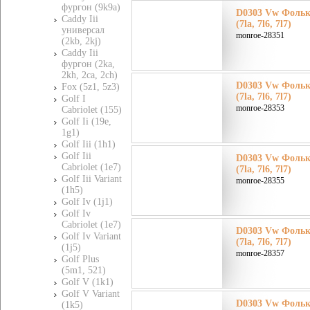
фургон (9k9a)
D0303 Vw Фольк
Caddy Iii
(7la, 7l6, 7l7)
универсал
monroe-28351
(2kb, 2kj)
Caddy Iii
фургон (2ka,
2kh, 2ca, 2ch)
D0303 Vw Фольк
Fox (5z1, 5z3)
(7la, 7l6, 7l7)
Golf I
monroe-28353
Cabriolet (155)
Golf Ii (19e,
1g1)
Golf Iii (1h1)
Golf Iii
D0303 Vw Фольк
Cabriolet (1e7)
(7la, 7l6, 7l7)
Golf Iii Variant
monroe-28355
(1h5)
Golf Iv (1j1)
Golf Iv
Cabriolet (1e7)
D0303 Vw Фольк
Golf Iv Variant
(7la, 7l6, 7l7)
(1j5)
monroe-28357
Golf Plus
(5m1, 521)
Golf V (1k1)
Golf V Variant
D0303 Vw Фольк
(1k5)