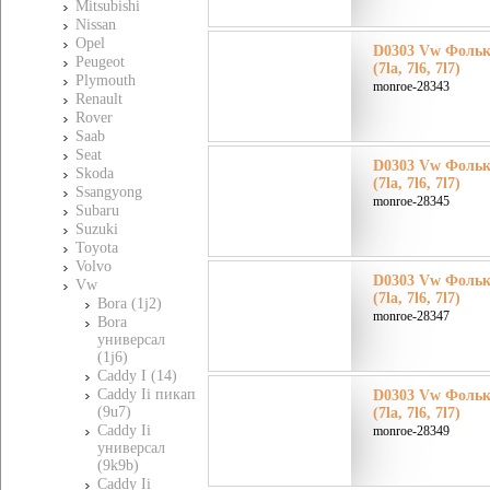
Mitsubishi
Nissan
Opel
D0303 Vw Фольк
Peugeot
(7la, 7l6, 7l7)
Plymouth
monroe-28343
Renault
Rover
Saab
Seat
D0303 Vw Фольк
Skoda
(7la, 7l6, 7l7)
Ssangyong
monroe-28345
Subaru
Suzuki
Toyota
Volvo
D0303 Vw Фольк
Vw
(7la, 7l6, 7l7)
Bora (1j2)
monroe-28347
Bora
универсал
(1j6)
Caddy I (14)
Caddy Ii пикап
D0303 Vw Фольк
(9u7)
(7la, 7l6, 7l7)
Caddy Ii
monroe-28349
универсал
(9k9b)
Caddy Ii