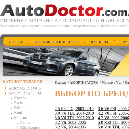
ИНТЕРНЕТ-МАГАЗИН АВТОЗАПЧАСТЕЙ И АКСЕСС
Заказывайте: аккумуляторы автомобильные, амортизаторы и другие запчасти.
/
/
/
ГЛАВНАЯ
ЗАКАЗ, ОПЛАТА И ДОСТАВКА
ПАРТНЕРЫ
ИНФО
КАТАЛОГ ТОВАРОВ:
Главная
/
АМОРТИЗАТОРЫ
/
Monroe
/
Vw
/
Tou
АККУМУЛЯТОРЫ
ВЫБОР ПО БРЕН
АМОРТИЗАТОРЫ
Kayaba
Sachs
Bilstein
2.5 R5 TDI, 2003-2010
3.6 V6 FSI, 2005-
Koni
3.0 V6 TDI, 2004-2010
4.2 V8 FSI, 2006-
Monroe
3.0 V6 TDI, 2007-2010
4.2 V8, 2002-2006
Acura
3.2 V6, 2002-2006
5.0 R50 TDI, 200
3.2 V6, 2004-2006
5.0 V10 TDI, 200
Alfa Romeo