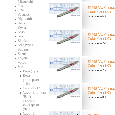
Mitsubishi
Nissan
E1008 Vw Фолькс
Opel
Cabriolet (1e7)
Peugeot
monroe-25768
Plymouth
Renault
Rover
Saab
E1008 Vw Фолькс
Seat
Cabriolet (1e7)
Skoda
monroe-25772
Ssangyong
Subaru
Suzuki
Toyota
E1008 Vw Фолькс
Volvo
Cabriolet (1e7)
Vw
monroe-25776
Bora (1j2)
Bora
универсал
(1j6)
Caddy I (14)
E1008 Vw Фолькс
Caddy Ii пикап
Cabriolet (1e7)
(9u7)
monroe-25780
Caddy Ii
универсал
(9k9b)
Caddy Ii