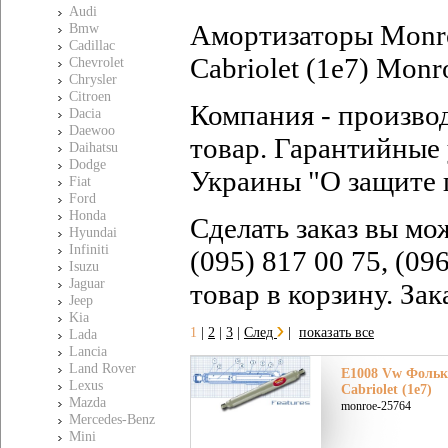
Audi
Амортизаторы Monro
Bmw
Cadillac
Cabriolet (1e7) Mon
Chevrolet
Chrysler
Citroen
Компания - произво
Dacia
Daewoo
товар. Гарантийные 
Daihatsu
Dodge
Украины "О защите 
Fiat
Ford
Honda
Сделать заказ вы мо
Hyundai
Infiniti
(095) 817 00 75, (09
Isuzu
Jaguar
товар в корзину. За
Jeep
Kia
1
|
2
|
3
|
След
|
показать все
Lada
Lancia
Land Rover
E1008 Vw Фолькс
Lexus
Cabriolet (1e7)
Mazda
monroe-25764
Mercedes-Benz
Mini