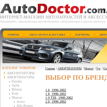
ИНТЕРНЕТ-МАГАЗИН АВТОЗАПЧАСТЕЙ И АКСЕСС
Заказывайте: аккумуляторы автомобильные, амортизаторы и другие запчасти.
/
/
/
ГЛАВНАЯ
ЗАКАЗ, ОПЛАТА И ДОСТАВКА
ПАРТНЕРЫ
ИНФО
КАТАЛОГ ТОВАРОВ:
Главная
/
АМОРТИЗАТОРЫ
/
Monroe
/
Vw
/
Gol
АККУМУЛЯТОРЫ
ВЫБОР ПО БРЕН
АМОРТИЗАТОРЫ
Kayaba
Sachs
Bilstein
1.6, 1998-2002
Koni
1.8, 1998-2002
Monroe
1.9 TDI, 1998-2002
Acura
2.0, 1998-2002
Alfa Romeo