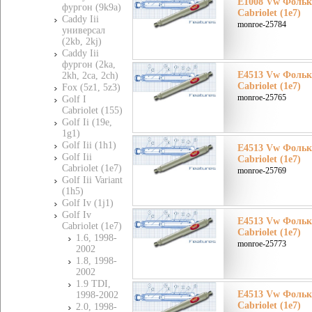
E1008 Vw Фолькс
фургон (9k9a)
Cabriolet (1e7)
Caddy Iii
monroe-25784
универсал
(2kb, 2kj)
Caddy Iii
фургон (2ka,
E4513 Vw Фолькс
2kh, 2ca, 2ch)
Cabriolet (1e7)
Fox (5z1, 5z3)
monroe-25765
Golf I
Cabriolet (155)
Golf Ii (19e,
1g1)
Golf Iii (1h1)
E4513 Vw Фолькс
Golf Iii
Cabriolet (1e7)
Cabriolet (1e7)
monroe-25769
Golf Iii Variant
(1h5)
Golf Iv (1j1)
Golf Iv
E4513 Vw Фолькс
Cabriolet (1e7)
Cabriolet (1e7)
1.6, 1998-
monroe-25773
2002
1.8, 1998-
2002
1.9 TDI,
E4513 Vw Фолькс
1998-2002
Cabriolet (1e7)
2.0, 1998-