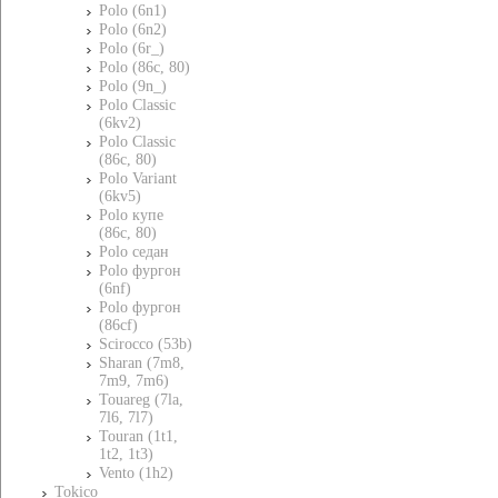
Polo (6n1)
Polo (6n2)
Polo (6r_)
Polo (86c, 80)
Polo (9n_)
Polo Classic
(6kv2)
Polo Classic
(86c, 80)
Polo Variant
(6kv5)
Polo купе
(86c, 80)
Polo седан
Polo фургон
(6nf)
Polo фургон
(86cf)
Scirocco (53b)
Sharan (7m8,
7m9, 7m6)
Touareg (7la,
7l6, 7l7)
Touran (1t1,
1t2, 1t3)
Vento (1h2)
Tokico