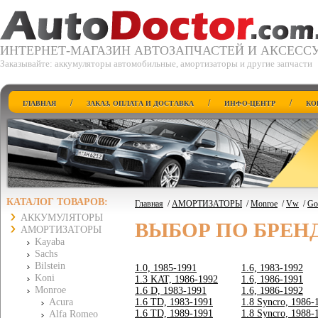
ИНТЕРНЕТ-МАГАЗИН АВТОЗАПЧАСТЕЙ И АКСЕСС
Заказывайте: аккумуляторы автомобильные, амортизаторы и другие запчасти
/
/
/
ГЛАВНАЯ
ЗАКАЗ, ОПЛАТА И ДОСТАВКА
ИНФО-ЦЕНТР
КО
КАТАЛОГ ТОВАРОВ:
Главная
/
АМОРТИЗАТОРЫ
/
Monroe
/
Vw
/
Gol
АККУМУЛЯТОРЫ
ВЫБОР ПО БРЕН
АМОРТИЗАТОРЫ
Kayaba
Sachs
Bilstein
1.0, 1985-1991
1.6, 1983-1992
Koni
1.3 KAT, 1986-1992
1.6, 1986-1991
Monroe
1.6 D, 1983-1991
1.6, 1986-1992
Acura
1.6 TD, 1983-1991
1.8 Syncro, 1986-
1.6 TD, 1989-1991
1.8 Syncro, 1988-
Alfa Romeo