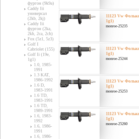
фургон (9k9a)
Caddy Iii
универсал
11123 Vw Фольксв
(2kb, 2kj)
1g1)
Caddy Iii
monroe-25235
фургон (2ka,
2kh, 2ca, 2ch)
Fox (5z1, 5z3)
Golf I
11123 Vw Фольксв
Cabriolet (155)
1g1)
Golf Ii (19e,
monroe-25244
1g1)
1.0, 1985-
1991
1.3 KAT,
1986-1992
11123 Vw Фольксв
1.6 D,
1g1)
1983-1991
monroe-25253
1.6 TD,
1983-1991
1.6 TD,
1989-1991
11123 Vw Фольксв
1.6, 1983-
1g1)
1992
monroe-25260
1.6, 1986-
1991
1.6, 1986-