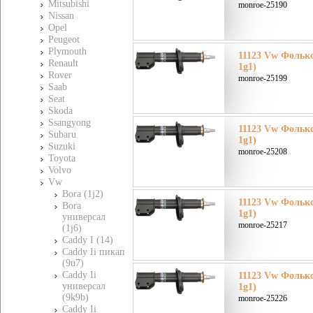
Mitsubishi
monroe-25190
Nissan
Opel
Peugeot
Plymouth
11123 Vw Фольксв
Renault
1g1)
Rover
monroe-25199
Saab
Seat
Skoda
Ssangyong
11123 Vw Фольксв
Subaru
1g1)
Suzuki
monroe-25208
Toyota
Volvo
Vw
Bora (1j2)
11123 Vw Фольксв
Bora
1g1)
универсал
monroe-25217
(1j6)
Caddy I (14)
Caddy Ii пикап
(9u7)
Caddy Ii
11123 Vw Фольксв
универсал
1g1)
(9k9b)
monroe-25226
Caddy Ii