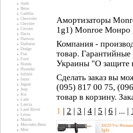
Audi
Bmw
Cadillac
Амортизаторы Monro
Chevrolet
Chrysler
1g1) Monroe Монро ,
Citroen
Dacia
Daewoo
Компания - произво
Daihatsu
Dodge
товар. Гарантийные 
Fiat
Ford
Украины "О защите 
Honda
Hyundai
Infiniti
Сделать заказ вы мо
Isuzu
Jaguar
(095) 817 00 75, (09
Jeep
Kia
товар в корзину. За
Lada
Lancia
1
|
2
|
3
|
4
|
5
|
6
|
... |
Land Rover
Lexus
Mazda
Mercedes-Benz
11123 Vw Фольксв
Mini
1g1)