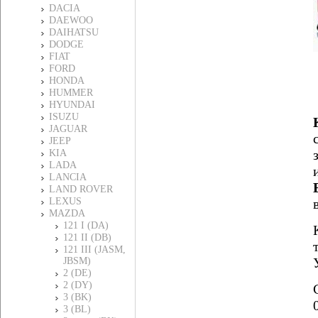
DACIA
DAEWOO
DAIHATSU
DODGE
FIAT
FORD
HONDA
HUMMER
HYUNDAI
ISUZU
JAGUAR
JEEP
KIA
LADA
LANCIA
LAND ROVER
LEXUS
MAZDA
121 I (DA)
121 II (DB)
121 III (JASM,
JBSM)
2 (DE)
2 (DY)
3 (BK)
3 (BL)