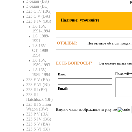
3 седан (BK)
3 седан (BL)
323 C IV (BG)
323 C V (BA)
Наличие: уточняйте
323 F IV (BG)
1.6 16V,
1991-1994
1.6, 1989-
1991
ОТЗЫВЫ:
Нет отзывов об этом продукт
1.8 16V
GT, 1989-
1994
1.8 16V,
ЕСТЬ ВОПРОСЫ?
Вы можете задать на
1989-1993
1.8 16V,
Пожалуйста
Имя:
1989-1994
323 F V (BA)
323 F VI (BJ)
Email:
323 III (BF)
323 III
Hatchback (BF)
323 III Station
Wagon (BW)
Введите число, изображенное на рисунке:
323 P V (BA)
323 S IV (BG)
323 S V (BA)
323 S VI (BJ)