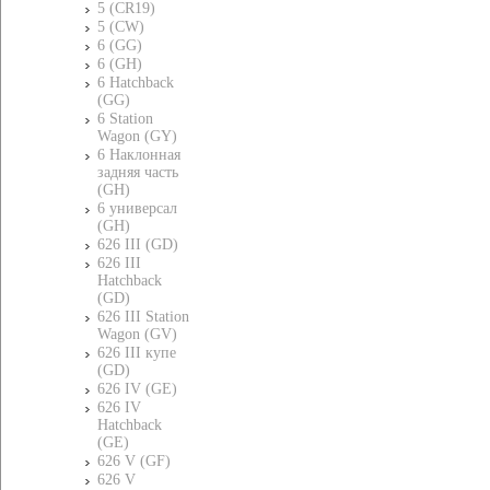
5 (CR19)
5 (CW)
6 (GG)
6 (GH)
6 Hatchback
(GG)
6 Station
Wagon (GY)
6 Наклонная
задняя часть
(GH)
6 универсал
(GH)
626 III (GD)
626 III
Hatchback
(GD)
626 III Station
Wagon (GV)
626 III купе
(GD)
626 IV (GE)
626 IV
Hatchback
(GE)
626 V (GF)
626 V