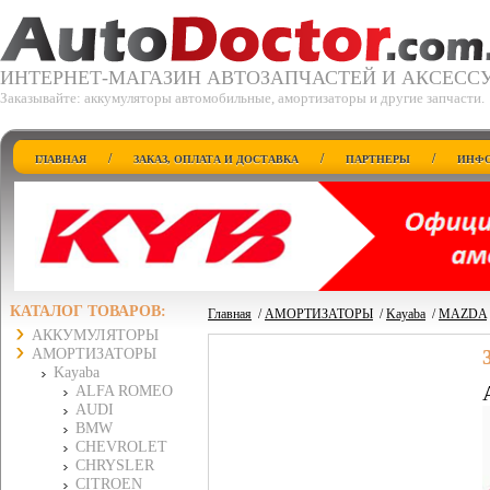
ИНТЕРНЕТ-МАГАЗИН АВТОЗАПЧАСТЕЙ И АКСЕСС
Заказывайте: аккумуляторы автомобильные, амортизаторы и другие запчасти.
/
/
/
ГЛАВНАЯ
ЗАКАЗ, ОПЛАТА И ДОСТАВКА
ПАРТНЕРЫ
ИНФО
КАТАЛОГ ТОВАРОВ:
Главная
/
АМОРТИЗАТОРЫ
/
Kayaba
/
MAZDA
АККУМУЛЯТОРЫ
АМОРТИЗАТОРЫ
Kayaba
ALFA ROMEO
AUDI
BMW
CHEVROLET
CHRYSLER
CITROEN