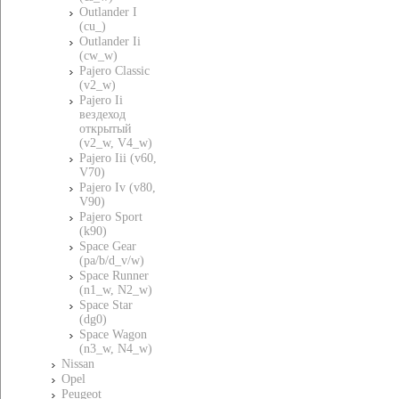
Outlander I
(cu_)
Outlander Ii
(cw_w)
Pajero Classic
(v2_w)
Pajero Ii
вездеход
открытый
(v2_w, V4_w)
Pajero Iii (v60,
V70)
Pajero Iv (v80,
V90)
Pajero Sport
(k90)
Space Gear
(pa/b/d_v/w)
Space Runner
(n1_w, N2_w)
Space Star
(dg0)
Space Wagon
(n3_w, N4_w)
Nissan
Opel
Peugeot