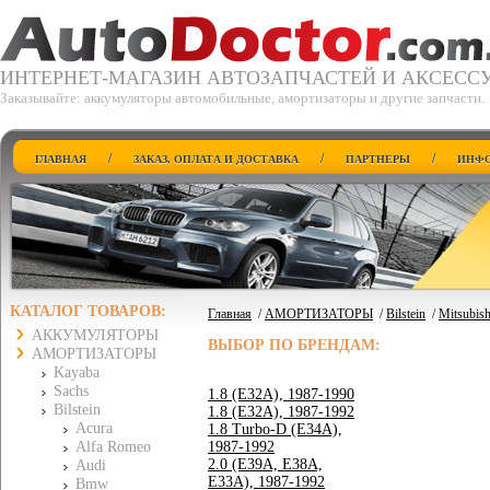
ИНТЕРНЕТ-МАГАЗИН АВТОЗАПЧАСТЕЙ И АКСЕСС
Заказывайте: аккумуляторы автомобильные, амортизаторы и другие запчасти.
/
/
/
ГЛАВНАЯ
ЗАКАЗ, ОПЛАТА И ДОСТАВКА
ПАРТНЕРЫ
ИНФО
КАТАЛОГ ТОВАРОВ:
Главная
/
АМОРТИЗАТОРЫ
/
Bilstein
/
Mitsubish
АККУМУЛЯТОРЫ
ВЫБОР ПО БРЕНДАМ:
АМОРТИЗАТОРЫ
Kayaba
Sachs
1.8 (E32A), 1987-1990
Bilstein
1.8 (E32A), 1987-1992
Acura
1.8 Turbo-D (E34A),
Alfa Romeo
1987-1992
2.0 (E39A, E38A,
Audi
E33A), 1987-1992
Bmw