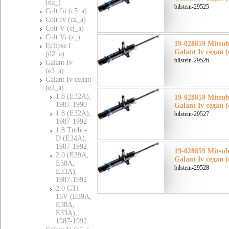
(da_)
bilstein-29525
Colt Iii (c5_a)
Colt Iv (ca_a)
Colt V (cj_a)
Colt Vi (z_)
19-028859 Mitsu
Eclipse I
Galant Iv седан 
(d2_a)
bilstein-29526
Galant Iv
(e3_a)
Galant Iv седан
(e3_a)
1.8 (E32A),
19-028859 Mitsu
1987-1990
Galant Iv седан 
1.8 (E32A),
bilstein-29527
1987-1992
1.8 Turbo-
D (E34A),
1987-1992
19-028859 Mitsu
2.0 (E39A,
Galant Iv седан 
E38A,
bilstein-29528
E33A),
1987-1992
2.0 GTi
16V (E39A,
E38A,
E33A),
1987-1992