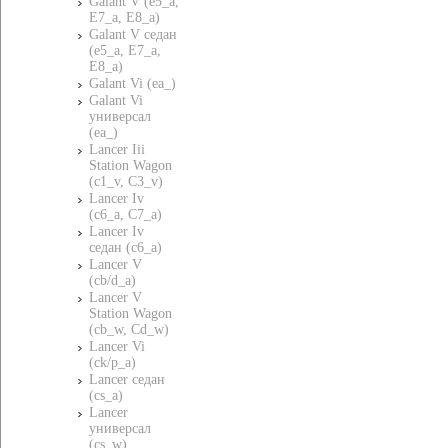
Galant V (e5_a,
E7_a, E8_a)
Galant V седан
(e5_a, E7_a,
E8_a)
Galant Vi (ea_)
Galant Vi
универсал
(ea_)
Lancer Iii
Station Wagon
(c1_v, C3_v)
Lancer Iv
(c6_a, C7_a)
Lancer Iv
седан (c6_a)
Lancer V
(cb/d_a)
Lancer V
Station Wagon
(cb_w, Cd_w)
Lancer Vi
(ck/p_a)
Lancer седан
(cs_a)
Lancer
универсал
(cs_w)