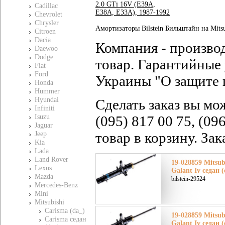
2.0 GTi 16V (E39A,
Cadillac
E38A, E33A), 1987-1992
Chevrolet
Chrysler
Амортизаторы Bilstein Бильштайн на Mitsu
Citroen
Dacia
Компания - произво
Daewoo
Dodge
товар. Гарантийные 
Fiat
Ford
Украины "О защите 
Honda
Hummer
Hyundai
Сделать заказ вы мо
Infiniti
Isuzu
(095) 817 00 75, (09
Jaguar
товар в корзину. За
Jeep
Kia
Lada
Land Rover
19-028859 Mitsu
Lexus
Galant Iv седан 
Mazda
bilstein-29524
Mercedes-Benz
Mini
Mitsubishi
Carisma (da_)
19-028859 Mitsu
Carisma седан
Galant Iv седан 