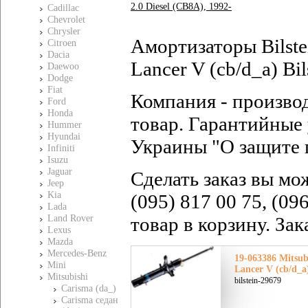
2.0 Diesel (CB8A), 1992-
Cadillac
Chevrolet
Chrysler
Амортизаторы Bilste
Citroen
Dacia
Lancer V (cb/d_a) Bi
Daewoo
Dodge
Fiat
Компания - произво
Ford
Honda
товар. Гарантийные 
Hummer
Hyundai
Украины "О защите 
Infiniti
Isuzu
Jaguar
Сделать заказ вы мо
Jeep
Kia
(095) 817 00 75, (09
Lada
Land Rover
товар в корзину. За
Lexus
Mazda
Mercedes-Benz
19-063386 Mitsu
Mini
Lancer V (cb/d_a
Mitsubishi
bilstein-29679
Carisma (da_)
Carisma седан