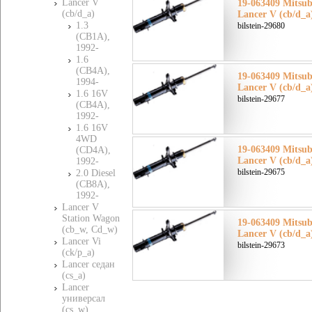
Lancer V
19-063409 Mitsu
(cb/d_a)
Lancer V (cb/d_a
1.3
bilstein-29680
(CB1A),
1992-
1.6
(CB4A),
19-063409 Mitsu
1994-
Lancer V (cb/d_a
1.6 16V
bilstein-29677
(CB4A),
1992-
1.6 16V
4WD
19-063409 Mitsu
(CD4A),
Lancer V (cb/d_a
1992-
bilstein-29675
2.0 Diesel
(CB8A),
1992-
Lancer V
Station Wagon
19-063409 Mitsu
(cb_w, Cd_w)
Lancer V (cb/d_a
Lancer Vi
bilstein-29673
(ck/p_a)
Lancer седан
(cs_a)
Lancer
универсал
(cs_w)