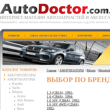
ИНТЕРНЕТ-МАГАЗИН АВТОЗАПЧАСТЕЙ И АКСЕСС
Заказывайте: аккумуляторы автомобильные, амортизаторы и другие запчасти.
/
/
/
ГЛАВНАЯ
ЗАКАЗ, ОПЛАТА И ДОСТАВКА
ПАРТНЕРЫ
ИНФО
КАТАЛОГ ТОВАРОВ:
Главная
/
АМОРТИЗАТОРЫ
/
Bilstein
/
Mitsubish
АККУМУЛЯТОРЫ
ВЫБОР ПО БРЕН
АМОРТИЗАТОРЫ
Kayaba
Sachs
Bilstein
1.3 (CB1A), 1992-
Acura
1.6 (CB4A), 1994-
Alfa Romeo
1.6 16V (CB4A), 1992-
Audi
1.6 16V 4WD (CD4A),
1992-
Bmw