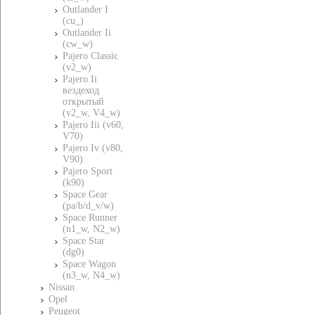
Outlander I
(cu_)
Outlander Ii
(cw_w)
Pajero Classic
(v2_w)
Pajero Ii
вездеход
открытый
(v2_w, V4_w)
Pajero Iii (v60,
V70)
Pajero Iv (v80,
V90)
Pajero Sport
(k90)
Space Gear
(pa/b/d_v/w)
Space Runner
(n1_w, N2_w)
Space Star
(dg0)
Space Wagon
(n3_w, N4_w)
Nissan
Opel
Peugeot