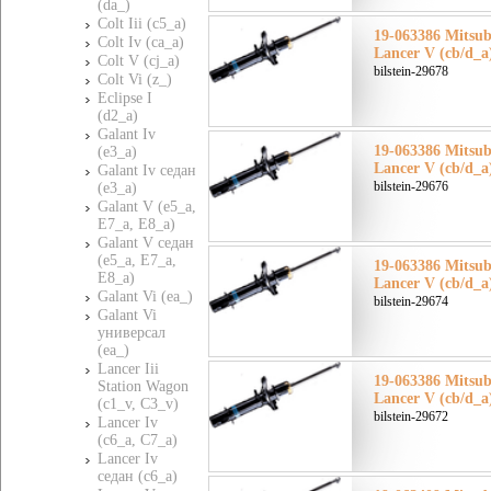
(da_)
Colt Iii (c5_a)
19-063386 Mitsu
Colt Iv (ca_a)
Lancer V (cb/d_a
Colt V (cj_a)
bilstein-29678
Colt Vi (z_)
Eclipse I
(d2_a)
Galant Iv
19-063386 Mitsu
(e3_a)
Lancer V (cb/d_a
Galant Iv седан
bilstein-29676
(e3_a)
Galant V (e5_a,
E7_a, E8_a)
Galant V седан
(e5_a, E7_a,
19-063386 Mitsu
E8_a)
Lancer V (cb/d_a
Galant Vi (ea_)
bilstein-29674
Galant Vi
универсал
(ea_)
Lancer Iii
19-063386 Mitsu
Station Wagon
Lancer V (cb/d_a
(c1_v, C3_v)
bilstein-29672
Lancer Iv
(c6_a, C7_a)
Lancer Iv
седан (c6_a)