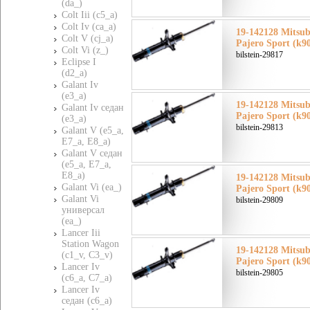
(da_)
Colt Iii (c5_a)
Colt Iv (ca_a)
19-142128 Mitsu
Colt V (cj_a)
Pajero Sport (k9
Colt Vi (z_)
bilstein-29817
Eclipse I
(d2_a)
Galant Iv
(e3_a)
19-142128 Mitsu
Galant Iv седан
Pajero Sport (k9
(e3_a)
bilstein-29813
Galant V (e5_a,
E7_a, E8_a)
Galant V седан
(e5_a, E7_a,
E8_a)
19-142128 Mitsu
Galant Vi (ea_)
Pajero Sport (k9
Galant Vi
bilstein-29809
универсал
(ea_)
Lancer Iii
Station Wagon
19-142128 Mitsu
(c1_v, C3_v)
Pajero Sport (k9
Lancer Iv
bilstein-29805
(c6_a, C7_a)
Lancer Iv
седан (c6_a)