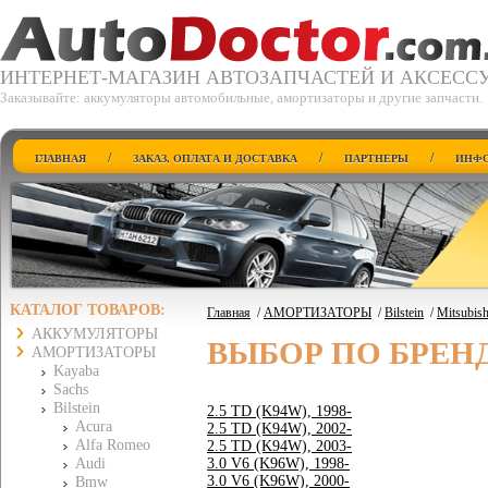
ИНТЕРНЕТ-МАГАЗИН АВТОЗАПЧАСТЕЙ И АКСЕСС
Заказывайте: аккумуляторы автомобильные, амортизаторы и другие запчасти.
/
/
/
ГЛАВНАЯ
ЗАКАЗ, ОПЛАТА И ДОСТАВКА
ПАРТНЕРЫ
ИНФО
КАТАЛОГ ТОВАРОВ:
Главная
/
АМОРТИЗАТОРЫ
/
Bilstein
/
Mitsubish
АККУМУЛЯТОРЫ
ВЫБОР ПО БРЕН
АМОРТИЗАТОРЫ
Kayaba
Sachs
Bilstein
2.5 TD (K94W), 1998-
Acura
2.5 TD (K94W), 2002-
Alfa Romeo
2.5 TD (K94W), 2003-
Audi
3.0 V6 (K96W), 1998-
3.0 V6 (K96W), 2000-
Bmw