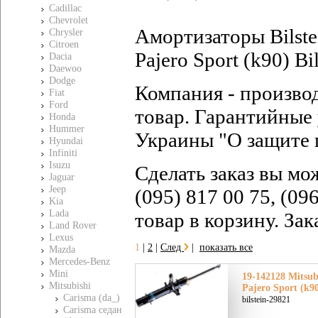
Cadillac
Chevrolet
Амортизаторы Bilste
Chrysler
Citroen
Pajero Sport (k90) B
Dacia
Daewoo
Dodge
Компания - произво
Fiat
Ford
товар. Гарантийные 
Honda
Hummer
Украины "О защите 
Hyundai
Infiniti
Isuzu
Сделать заказ вы мо
Jaguar
Jeep
(095) 817 00 75, (09
Kia
Lada
товар в корзину. За
Land Rover
Lexus
1
|
2
|
След
|
показать все
Mazda
Mercedes-Benz
Mini
19-142128 Mitsu
Mitsubishi
Pajero Sport (k9
Carisma (da_)
bilstein-29821
Carisma седан