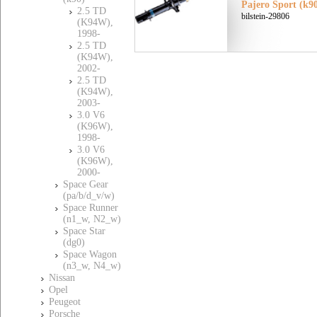
Pajero Sport (k9
2.5 TD
bilstein-29806
(K94W),
1998-
2.5 TD
(K94W),
2002-
2.5 TD
(K94W),
2003-
3.0 V6
(K96W),
1998-
3.0 V6
(K96W),
2000-
Space Gear
(pa/b/d_v/w)
Space Runner
(n1_w, N2_w)
Space Star
(dg0)
Space Wagon
(n3_w, N4_w)
Nissan
Opel
Peugeot
Porsche