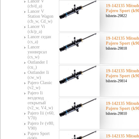
Lancer V
19-142135 Mitsu
(cb/d_a)
Pajero Sport (k9
Lancer V
bilstein-29822
Station Wagon
(cb_w, Cd_w)
Lancer Vi
(ck/p_a)
Lancer седан
19-142135 Mitsu
(cs_a)
Pajero Sport (k9
Lancer
bilstein-29818
универсал
(cs_w)
Outlander I
(cu_)
19-142135 Mitsu
Outlander Ii
Pajero Sport (k9
(cw_w)
bilstein-29814
Pajero Classic
(v2_w)
Pajero Ii
вездеход
открытый
19-142135 Mitsu
(v2_w, V4_w)
Pajero Sport (k9
Pajero Iii (v60,
bilstein-29810
V70)
Pajero Iv (v80,
V90)
Pajero Sport
19-142135 Mitsu
(k90)