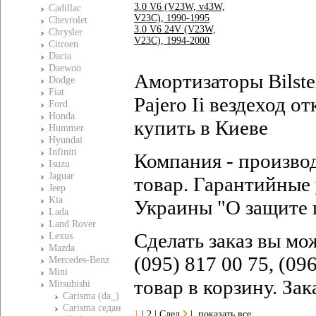
3.0 V6 (V23W, v43W,
Cadillac
V23C), 1990-1995
Chevrolet
3.0 V6 24V (V23W,
Chrysler
V23C), 1994-2000
Citroen
Dacia
Daewoo
Амортизаторы Bilste
Dodge
Fiat
Pajero Ii вездеход о
Ford
Honda
купить в Киеве
Hummer
Hyundai
Infiniti
Компания - произво
Isuzu
Jaguar
товар. Гарантийные 
Jeep
Kia
Украины "О защите 
Lada
Land Rover
Сделать заказ вы мо
Lexus
Mazda
(095) 817 00 75, (09
Mercedes-Benz
Mini
товар в корзину. За
Mitsubishi
Carisma (da_)
Carisma седан
1
|
2
|
След
|
показать все