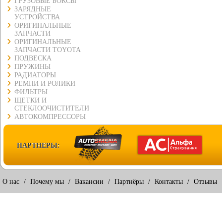
ГРУЗОВЫЕ БОКСЫ
ЗАРЯДНЫЕ
УСТРОЙСТВА
ОРИГИНАЛЬНЫЕ
ЗАПЧАСТИ
ОРИГИНАЛЬНЫЕ
ЗАПЧАСТИ TOYOTA
ПОДВЕСКА
ПРУЖИНЫ
РАДИАТОРЫ
РЕМНИ И РОЛИКИ
ФИЛЬТРЫ
ЩЕТКИ И
СТЕКЛООЧИСТИТЕЛИ
АВТОКОМПРЕССОРЫ
ПАРТНЕРЫ:
О нас
/
Почему мы
/
Вакансии
/
Партнёры
/
Контакты
/
Отзывы