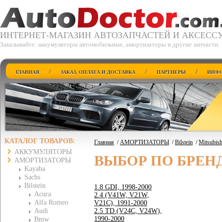
ИНТЕРНЕТ-МАГАЗИН АВТОЗАПЧАСТЕЙ И АКСЕСС
Заказывайте: аккумуляторы автомобильные, амортизаторы и другие запчасти.
/
/
/
ГЛАВНАЯ
ЗАКАЗ, ОПЛАТА И ДОСТАВКА
ПАРТНЕРЫ
ИНФО
КАТАЛОГ ТОВАРОВ:
Главная
/
АМОРТИЗАТОРЫ
/
Bilstein
/
Mitsubish
АККУМУЛЯТОРЫ
ВЫБОР ПО БРЕН
АМОРТИЗАТОРЫ
Kayaba
Sachs
Bilstein
1.8 GDI, 1998-2000
Acura
2.4 (V41W, V21W,
Alfa Romeo
V21C), 1991-2000
Audi
2.5 TD (V24C, V24W),
1990-2000
Bmw