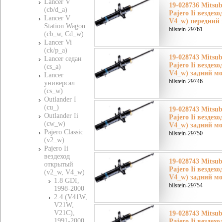
Lancer V
19-028736 Mitsu
(cb/d_a)
Pajero Ii вездех
Lancer V
V4_w) передний
Station Wagon
bilstein-29761
(cb_w, Cd_w)
Lancer Vi
(ck/p_a)
19-028743 Mitsu
Lancer седан
Pajero Ii вездех
(cs_a)
V4_w) задний мо
Lancer
bilstein-29746
универсал
(cs_w)
Outlander I
(cu_)
19-028743 Mitsu
Outlander Ii
Pajero Ii вездех
(cw_w)
V4_w) задний мо
Pajero Classic
bilstein-29750
(v2_w)
Pajero Ii
вездеход
19-028743 Mitsu
открытый
Pajero Ii вездех
(v2_w, V4_w)
V4_w) задний мо
1.8 GDI,
bilstein-29754
1998-2000
2.4 (V41W,
V21W,
V21C),
19-028743 Mitsu
1991-2000
Pajero Ii вездех