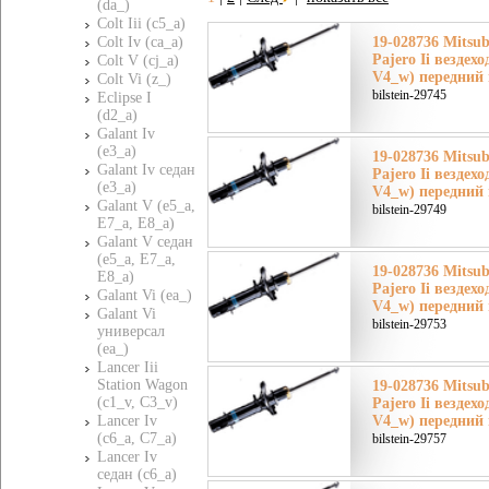
(da_)
Colt Iii (c5_a)
Colt Iv (ca_a)
19-028736 Mitsu
Pajero Ii вездех
Colt V (cj_a)
V4_w) передний
Colt Vi (z_)
bilstein-29745
Eclipse I
(d2_a)
Galant Iv
(e3_a)
19-028736 Mitsu
Galant Iv седан
Pajero Ii вездех
(e3_a)
V4_w) передний
Galant V (e5_a,
bilstein-29749
E7_a, E8_a)
Galant V седан
(e5_a, E7_a,
19-028736 Mitsu
E8_a)
Pajero Ii вездех
Galant Vi (ea_)
V4_w) передний
Galant Vi
bilstein-29753
универсал
(ea_)
Lancer Iii
Station Wagon
19-028736 Mitsu
(c1_v, C3_v)
Pajero Ii вездех
Lancer Iv
V4_w) передний
(c6_a, C7_a)
bilstein-29757
Lancer Iv
седан (c6_a)