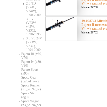
2.5 TD
V4_w) задний мо
(V24C,
bilstein-29758
V24W),
1990-2000
3.0 V6
19-028743 Mitsu
(V23W,
Pajero Ii вездех
v43W,
V4_w) задний мо
V23C),
bilstein-29762
1990-1995
3.0 V6 24V
(V23W,
V23C),
1994-2000
Pajero Iii (v60,
V70)
Pajero Iv (v80,
V90)
Pajero Sport
(k90)
Space Gear
(pa/b/d_v/w)
Space Runner
(n1_w, N2_w)
Space Star
(dg0)
Space Wagon
(n3_w, N4_w)