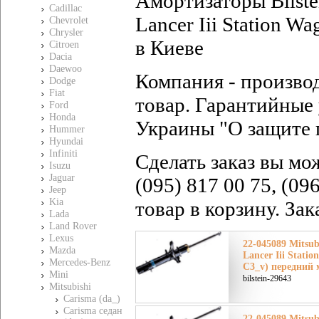
Амортизаторы Bilste
Cadillac
Lancer Iii Station W
Chevrolet
Chrysler
в Киеве
Citroen
Dacia
Daewoo
Компания - произво
Dodge
Fiat
товар. Гарантийные 
Ford
Honda
Украины "О защите 
Hummer
Hyundai
Infiniti
Сделать заказ вы мо
Isuzu
Jaguar
(095) 817 00 75, (09
Jeep
Kia
товар в корзину. За
Lada
Land Rover
Lexus
22-045089 Mitsu
Mazda
Lancer Iii Statio
Mercedes-Benz
C3_v) передний 
Mini
bilstein-29643
Mitsubishi
Carisma (da_)
Carisma седан
22-045089 Mitsu