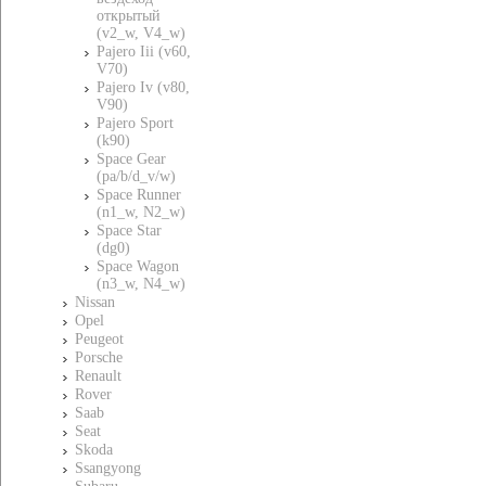
открытый
(v2_w, V4_w)
Pajero Iii (v60,
V70)
Pajero Iv (v80,
V90)
Pajero Sport
(k90)
Space Gear
(pa/b/d_v/w)
Space Runner
(n1_w, N2_w)
Space Star
(dg0)
Space Wagon
(n3_w, N4_w)
Nissan
Opel
Peugeot
Porsche
Renault
Rover
Saab
Seat
Skoda
Ssangyong