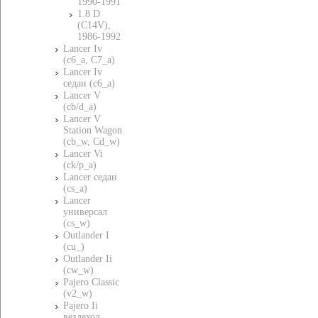
1990-1991
1.8 D
(C14V),
1986-1992
Lancer Iv
(c6_a, C7_a)
Lancer Iv
седан (c6_a)
Lancer V
(cb/d_a)
Lancer V
Station Wagon
(cb_w, Cd_w)
Lancer Vi
(ck/p_a)
Lancer седан
(cs_a)
Lancer
универсал
(cs_w)
Outlander I
(cu_)
Outlander Ii
(cw_w)
Pajero Classic
(v2_w)
Pajero Ii
вездеход