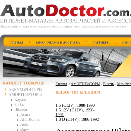
ИНТЕРНЕТ-МАГАЗИН АВТОЗАПЧАСТЕЙ И АКСЕСС
Заказывайте: аккумуляторы автомобильные, амортизаторы и другие запчасти.
/
/
/
ГЛАВНАЯ
ЗАКАЗ, ОПЛАТА И ДОСТАВКА
ПАРТНЕРЫ
ИНФО
КАТАЛОГ ТОВАРОВ:
Главная
/
АМОРТИЗАТОРЫ
/
Bilstein
/
Mitsubish
АККУМУЛЯТОРЫ
ВЫБОР ПО БРЕНДАМ:
АМОРТИЗАТОРЫ
Kayaba
Sachs
1.5 (C12V), 1988-1990
Bilstein
1.5 12V (C12V), 1990-
Acura
1991
Alfa Romeo
1.8 D (C14V), 1986-1992
Audi
Bmw