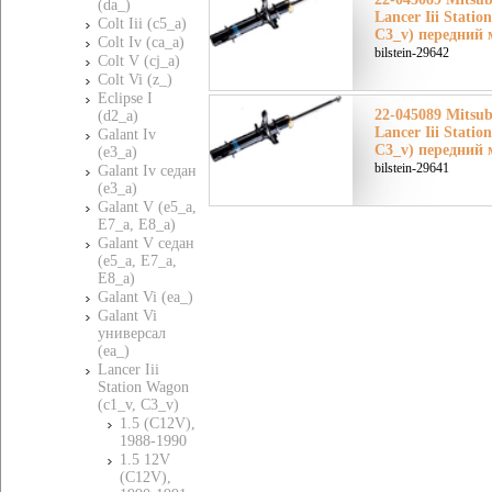
(da_)
Lancer Iii Statio
Colt Iii (c5_a)
C3_v) передний 
Colt Iv (ca_a)
bilstein-29642
Colt V (cj_a)
Colt Vi (z_)
Eclipse I
22-045089 Mitsu
(d2_a)
Lancer Iii Statio
Galant Iv
C3_v) передний 
(e3_a)
bilstein-29641
Galant Iv седан
(e3_a)
Galant V (e5_a,
E7_a, E8_a)
Galant V седан
(e5_a, E7_a,
E8_a)
Galant Vi (ea_)
Galant Vi
универсал
(ea_)
Lancer Iii
Station Wagon
(c1_v, C3_v)
1.5 (C12V),
1988-1990
1.5 12V
(C12V),