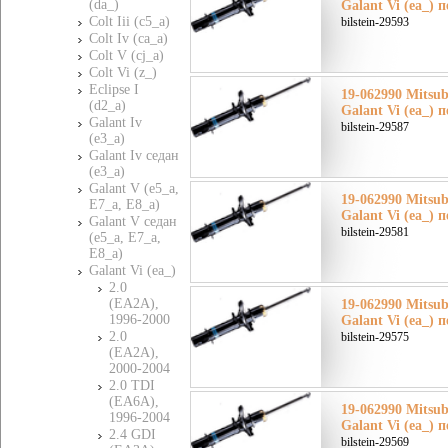
(da_)
Galant Vi (ea_) 
Colt Iii (c5_a)
bilstein-29593
Colt Iv (ca_a)
Colt V (cj_a)
Colt Vi (z_)
Eclipse I
19-062990 Mitsu
(d2_a)
Galant Vi (ea_) 
Galant Iv
bilstein-29587
(e3_a)
Galant Iv седан
(e3_a)
Galant V (e5_a,
19-062990 Mitsu
E7_a, E8_a)
Galant Vi (ea_) 
Galant V седан
bilstein-29581
(e5_a, E7_a,
E8_a)
Galant Vi (ea_)
2.0
(EA2A),
19-062990 Mitsu
1996-2000
Galant Vi (ea_) 
2.0
bilstein-29575
(EA2A),
2000-2004
2.0 TDI
(EA6A),
19-062990 Mitsu
1996-2004
Galant Vi (ea_) 
2.4 GDI
bilstein-29569