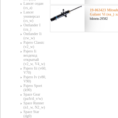
Lancer седан
(cs_a)
19-063423 Mitsu
Lancer
Galant Vi (ea_) 
универсал
bilstein-29582
(cs_w)
Outlander I
(cu_)
Outlander Ii
(cw_w)
Pajero Classic
(v2_w)
Pajero Ii
вездеход
открытый
(v2_w, V4_w)
Pajero Iii (v60,
V70)
Pajero Iv (v80,
V90)
Pajero Sport
(k90)
Space Gear
(pa/b/d_v/w)
Space Runner
(n1_w, N2_w)
Space Star
(dg0)