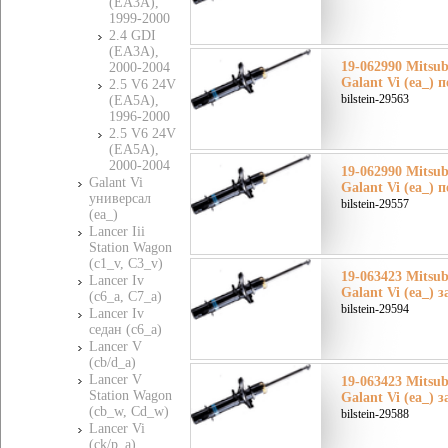
(EA3A),
1999-2000
2.4 GDI
(EA3A),
19-062990 Mitsu
2000-2004
Galant Vi (ea_) 
2.5 V6 24V
bilstein-29563
(EA5A),
1996-2000
2.5 V6 24V
(EA5A),
2000-2004
19-062990 Mitsu
Galant Vi
Galant Vi (ea_) 
универсал
bilstein-29557
(ea_)
Lancer Iii
Station Wagon
(c1_v, C3_v)
19-063423 Mitsu
Lancer Iv
Galant Vi (ea_) 
(c6_a, C7_a)
bilstein-29594
Lancer Iv
седан (c6_a)
Lancer V
(cb/d_a)
Lancer V
19-063423 Mitsu
Station Wagon
Galant Vi (ea_) 
(cb_w, Cd_w)
bilstein-29588
Lancer Vi
(ck/p_a)