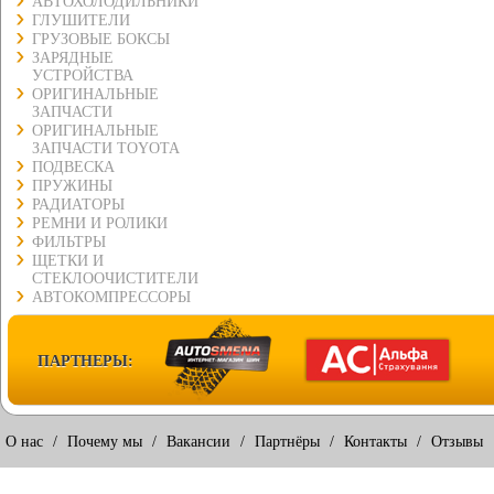
АВТОХОЛОДИЛЬНИКИ
ГЛУШИТЕЛИ
ГРУЗОВЫЕ БОКСЫ
ЗАРЯДНЫЕ
УСТРОЙСТВА
ОРИГИНАЛЬНЫЕ
ЗАПЧАСТИ
ОРИГИНАЛЬНЫЕ
ЗАПЧАСТИ TOYOTA
ПОДВЕСКА
ПРУЖИНЫ
РАДИАТОРЫ
РЕМНИ И РОЛИКИ
ФИЛЬТРЫ
ЩЕТКИ И
СТЕКЛООЧИСТИТЕЛИ
АВТОКОМПРЕССОРЫ
ПАРТНЕРЫ:
О нас
/
Почему мы
/
Вакансии
/
Партнёры
/
Контакты
/
Отзывы