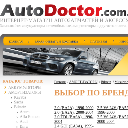
ИНТЕРНЕТ-МАГАЗИН АВТОЗАПЧАСТЕЙ И АКСЕСС
Заказывайте: аккумуляторы автомобильные, амортизаторы и другие запчасти.
/
/
/
ГЛАВНАЯ
ЗАКАЗ, ОПЛАТА И ДОСТАВКА
ПАРТНЕРЫ
ИНФО
КАТАЛОГ ТОВАРОВ:
Главная
/
АМОРТИЗАТОРЫ
/
Bilstein
/
Mitsubish
АККУМУЛЯТОРЫ
ВЫБОР ПО БРЕН
АМОРТИЗАТОРЫ
Kayaba
Sachs
Bilstein
2.0 (EA2A), 1996-2000
2.5 V6 24V (EA5A
Acura
2.0 (EA2A), 2000-2004
1996-2000
Alfa Romeo
2.0 TDI (EA6A), 1996-
2.5 V6 24V (EA5A
Audi
2004
2000-2004
2.4 GDI (EA3A), 1999-
Bmw