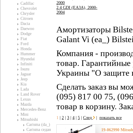
2000
Cadillac
2.4 GDI (EA3A), 2000-
Chevrolet
2004
Chrysler
Citroen
Dacia
Амортизаторы Bilste
Daewoo
Dodge
Galant Vi (ea_) Bils
Fiat
Ford
Honda
Компания - произво
Hummer
Hyundai
товар. Гарантийные 
Infiniti
Isuzu
Украины "О защите 
Jaguar
Jeep
Kia
Сделать заказ вы мо
Lada
(095) 817 00 75, (09
Land Rover
Lexus
товар в корзину. За
Mazda
Mercedes-Benz
Mini
1
|
2
|
3
|
4
|
5
|
След
|
показать все
Mitsubishi
Carisma (da_)
Carisma седан
19-062990 Mitsu