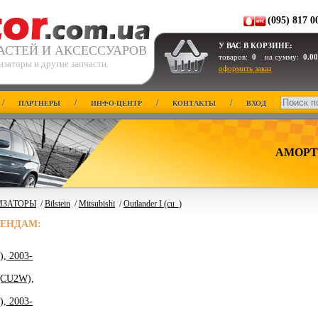
(095) 817 0
У ВАС В КОРЗИНЕ:
АСТЕЙ И АКСЕССУАРОВ
товаров:
0
на сумму:
0.00
заторы и другие запчасти.
оформить заказ
/
/
/
/
ПАРТНЕРЫ
ИНФО-ЦЕНТР
КОНТАКТЫ
ВХОД
АМОРТ
ИЗАТОРЫ
/
Bilstein
/
Mitsubishi
/
Outlander I (cu_)
РЕНДАМ:
, 2003-
(CU2W),
, 2003-