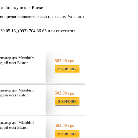
ьштайн , купить в Киеве
ия предоставляются согласно закону Украины
430 05 16, (093) 704 36 63 или опуститив
затор для Mitsubishi
502.00
грн.
адний мост Bilstein
В КОРЗИНУ
затор для Mitsubishi
502.00
грн.
адний мост Bilstein
В КОРЗИНУ
затор для Mitsubishi
502.00
грн.
адний мост Bilstein
В КОРЗИНУ