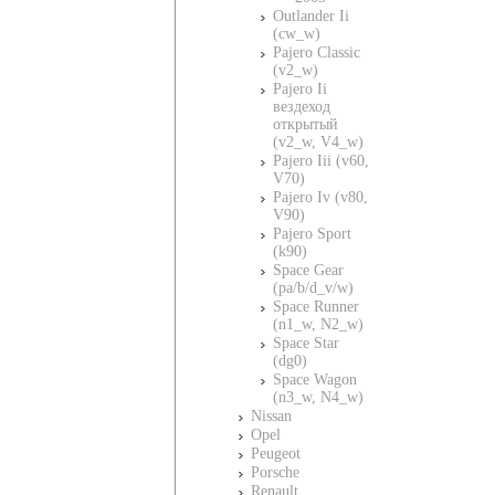
Outlander Ii
(cw_w)
Pajero Classic
(v2_w)
Pajero Ii
вездеход
открытый
(v2_w, V4_w)
Pajero Iii (v60,
V70)
Pajero Iv (v80,
V90)
Pajero Sport
(k90)
Space Gear
(pa/b/d_v/w)
Space Runner
(n1_w, N2_w)
Space Star
(dg0)
Space Wagon
(n3_w, N4_w)
Nissan
Opel
Peugeot
Porsche
Renault