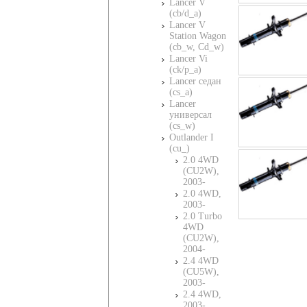
Lancer V
(cb/d_a)
Lancer V
Station Wagon
(cb_w, Cd_w)
Lancer Vi
(ck/p_a)
Lancer седан
(cs_a)
Lancer
универсал
(cs_w)
Outlander I
(cu_)
2.0 4WD
(CU2W),
2003-
2.0 4WD,
2003-
2.0 Turbo
4WD
(CU2W),
2004-
2.4 4WD
(CU5W),
2003-
2.4 4WD,
2003-