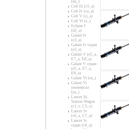
(da_)
Colt Iii (c5_a)
Colt Iv (ca_a)
Colt V (cj_a)
Colt Vi (z_)
Eclipse I
(d2_a)
Galant Iv
(e3_a)
Galant Iv седан
(e3_a)
Galant V (e5_a,
E7_a, E8_a)
Galant V седан
(e5_a, E7_a,
E8_a)
Galant Vi (ea_)
Galant Vi
универсал
(ea_)
Lancer Iii
Station Wagon
(c1_v, C3_v)
Lancer Iv
(c6_a, C7_a)
Lancer Iv
седан (c6_a)