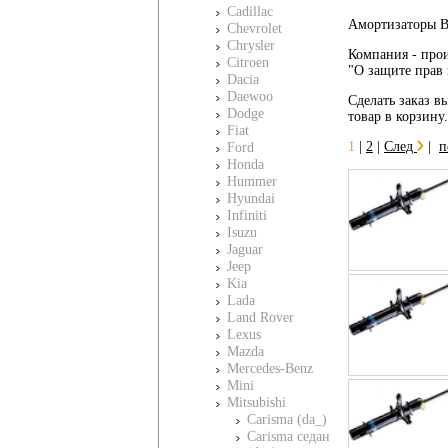
Cadillac
Амортизаторы Bi
Chevrolet
Chrysler
Компания - прои
Citroen
"О защите прав 
Dacia
Daewoo
Сделать заказ вы
Dodge
товар в корзину
Fiat
1
|
2
|
След
|
п
Ford
Honda
Hummer
Hyundai
Infiniti
Isuzu
Jaguar
Jeep
Kia
Lada
Land Rover
Lexus
Mazda
Mercedes-Benz
Mini
Mitsubishi
Carisma (da_)
Carisma седан