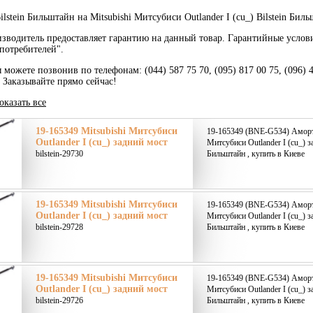
lstein Бильштайн на Mitsubishi Митсубиси Outlander I (cu_) Bilstein Бил
зводитель предоставляет гарантию на данный товар. Гарантийные услов
потребителей".
 можете позвонив по телефонам: (044) 587 75 70, (095) 817 00 75, (096) 
. Заказывайте прямо сейчас!
оказать все
19-165349 Mitsubishi Митсубиси
19-165349 (BNE-G534) Аморти
Outlander I (cu_) задний мост
Митсубиси Outlander I (cu_) з
bilstein-29730
Бильштайн , купить в Киеве
19-165349 Mitsubishi Митсубиси
19-165349 (BNE-G534) Аморти
Outlander I (cu_) задний мост
Митсубиси Outlander I (cu_) з
bilstein-29728
Бильштайн , купить в Киеве
19-165349 Mitsubishi Митсубиси
19-165349 (BNE-G534) Аморти
Outlander I (cu_) задний мост
Митсубиси Outlander I (cu_) з
bilstein-29726
Бильштайн , купить в Киеве