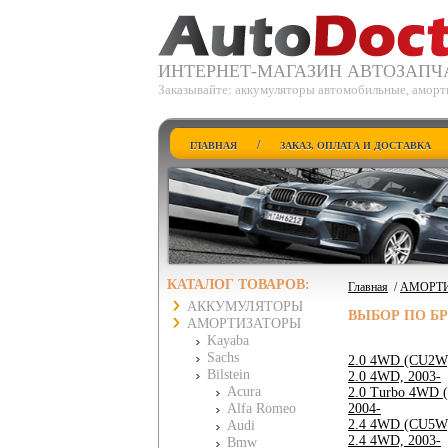
ИНТЕРНЕТ-МАГАЗИН АВТОЗАПЧ
Заказывайте: аккумуляторы автомобильные, аморти
/
ГЛАВНАЯ
ЗАКАЗ, ОПЛАТА И ДОСТАВКА
КАТАЛОГ ТОВАРОВ:
Главная
/
АМОРТ
АККУМУЛЯТОРЫ
ВЫБОР ПО Б
АМОРТИЗАТОРЫ
Kayaba
Sachs
2.0 4WD (CU2W)
Bilstein
2.0 4WD, 2003-
Acura
2.0 Turbo 4WD 
Alfa Romeo
2004-
2.4 4WD (CU5W)
Audi
2.4 4WD, 2003-
Bmw