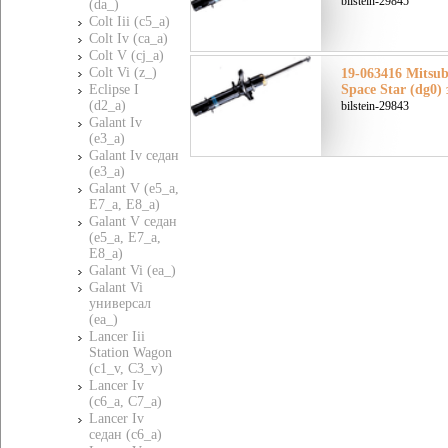
bilstein-29845
(da_)
Colt Iii (c5_a)
Colt Iv (ca_a)
Colt V (cj_a)
Colt Vi (z_)
19-063416 Mitsu
Eclipse I
Space Star (dg0)
(d2_a)
bilstein-29843
Galant Iv
(e3_a)
Galant Iv седан
(e3_a)
Galant V (e5_a,
E7_a, E8_a)
Galant V седан
(e5_a, E7_a,
E8_a)
Galant Vi (ea_)
Galant Vi
универсал
(ea_)
Lancer Iii
Station Wagon
(c1_v, C3_v)
Lancer Iv
(c6_a, C7_a)
Lancer Iv
седан (c6_a)