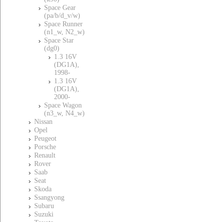
Space Gear
(pa/b/d_v/w)
Space Runner
(n1_w, N2_w)
Space Star
(dg0)
1.3 16V
(DG1A),
1998-
1.3 16V
(DG1A),
2000-
Space Wagon
(n3_w, N4_w)
Nissan
Opel
Peugeot
Porsche
Renault
Rover
Saab
Seat
Skoda
Ssangyong
Subaru
Suzuki