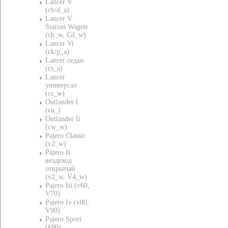
Lancer V
(cb/d_a)
Lancer V
Station Wagon
(cb_w, Cd_w)
Lancer Vi
(ck/p_a)
Lancer седан
(cs_a)
Lancer
универсал
(cs_w)
Outlander I
(cu_)
Outlander Ii
(cw_w)
Pajero Classic
(v2_w)
Pajero Ii
вездеход
открытый
(v2_w, V4_w)
Pajero Iii (v60,
V70)
Pajero Iv (v80,
V90)
Pajero Sport
(k90)