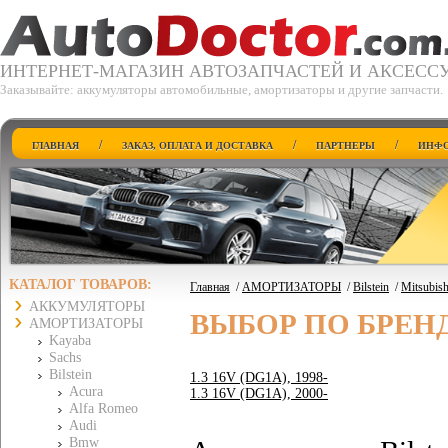
ИНТЕРНЕТ-МАГАЗИН АВТОЗАПЧАСТЕЙ И АКСЕСС
Заказывайте: аккумуляторы автомобильные, амортизаторы и другие запчасти.
/
/
/
ГЛАВНАЯ
ЗАКАЗ, ОПЛАТА И ДОСТАВКА
ПАРТНЕРЫ
ИНФО
КАТАЛОГ ТОВАРОВ:
Главная
/
АМОРТИЗАТОРЫ
/
Bilstein
/
Mitsubish
АККУМУЛЯТОРЫ
ВЫБОР ПО БРЕН
АМОРТИЗАТОРЫ
Kayaba
Sachs
Bilstein
1.3 16V (DG1A), 1998-
Acura
1.3 16V (DG1A), 2000-
Alfa Romeo
Audi
Bmw