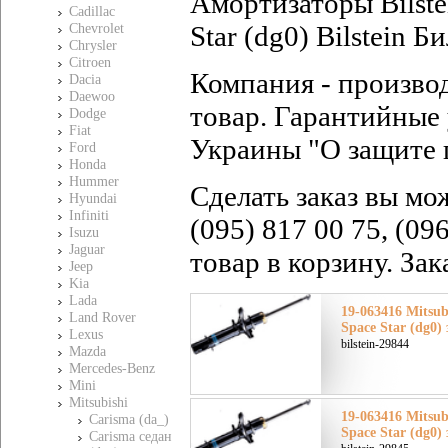
Амортизаторы Bilste
Cadillac
Star (dg0) Bilstein 
Chevrolet
Chrysler
Citroen
Компания - произво
Dacia
Daewoo
товар. Гарантийные 
Dodge
Fiat
Украины "О защите 
Ford
Honda
Hummer
Сделать заказ вы мо
Hyundai
Infiniti
(095) 817 00 75, (09
Isuzu
Jaguar
товар в корзину. За
Jeep
Kia
Lada
19-063416 Mitsu
Land Rover
Space Star (dg0)
Lexus
bilstein-29844
Mazda
Mercedes-Benz
Mini
Mitsubishi
19-063416 Mitsu
Carisma (da_)
Space Star (dg0)
Carisma седан