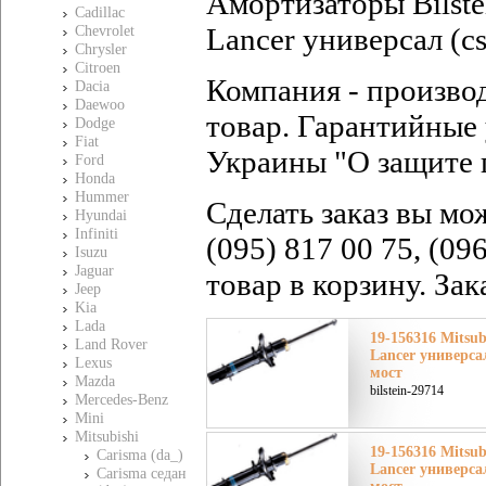
Амортизаторы Bilste
Cadillac
Lancer универсал (cs
Chevrolet
Chrysler
Citroen
Компания - произво
Dacia
Daewoo
товар. Гарантийные 
Dodge
Fiat
Украины "О защите 
Ford
Honda
Hummer
Сделать заказ вы мо
Hyundai
Infiniti
(095) 817 00 75, (09
Isuzu
Jaguar
товар в корзину. За
Jeep
Kia
Lada
19-156316 Mitsu
Land Rover
Lancer универса
Lexus
мост
Mazda
bilstein-29714
Mercedes-Benz
Mini
Mitsubishi
19-156316 Mitsu
Carisma (da_)
Lancer универса
Carisma седан