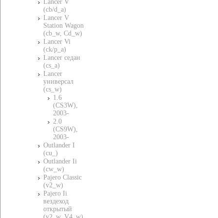
Lancer V
(cb/d_a)
Lancer V
Station Wagon
(cb_w, Cd_w)
Lancer Vi
(ck/p_a)
Lancer седан
(cs_a)
Lancer
универсал
(cs_w)
1.6
(CS3W),
2003-
2.0
(CS9W),
2003-
Outlander I
(cu_)
Outlander Ii
(cw_w)
Pajero Classic
(v2_w)
Pajero Ii
вездеход
открытый
(v2_w, V4_w)