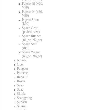
Pajero Iii (v60,
V70)
Pajero Iv (v80,
V90)
Pajero Sport
(k90)
Space Gear
(pa/b/d_v/w)
Space Runner
(n1_w, N2_w)
Space Star
(dg0)
Space Wagon
(n3_w, N4_w)
Nissan
Opel
Peugeot
Porsche
Renault
Rover
Saab
Seat
Skoda
Ssangyong
Subaru
Suzuki