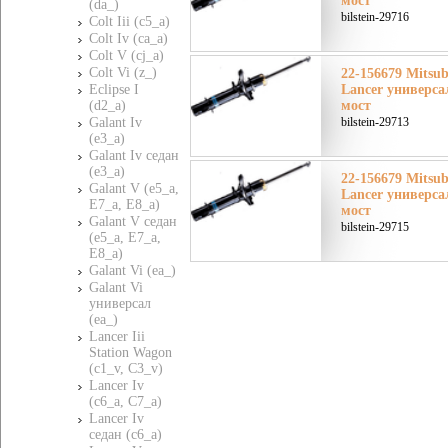
мост
(da_)
bilstein-29716
Colt Iii (c5_a)
Colt Iv (ca_a)
Colt V (cj_a)
Colt Vi (z_)
22-156679 Mitsu
Eclipse I
Lancer универса
(d2_a)
мост
Galant Iv
bilstein-29713
(e3_a)
Galant Iv седан
(e3_a)
22-156679 Mitsu
Galant V (e5_a,
Lancer универса
E7_a, E8_a)
мост
Galant V седан
bilstein-29715
(e5_a, E7_a,
E8_a)
Galant Vi (ea_)
Galant Vi
универсал
(ea_)
Lancer Iii
Station Wagon
(c1_v, C3_v)
Lancer Iv
(c6_a, C7_a)
Lancer Iv
седан (c6_a)