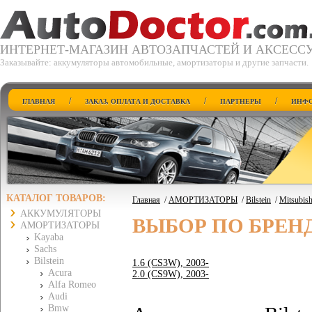
ИНТЕРНЕТ-МАГАЗИН АВТОЗАПЧАСТЕЙ И АКСЕСС
Заказывайте: аккумуляторы автомобильные, амортизаторы и другие запчасти.
/
/
/
ГЛАВНАЯ
ЗАКАЗ, ОПЛАТА И ДОСТАВКА
ПАРТНЕРЫ
ИНФО
КАТАЛОГ ТОВАРОВ:
Главная
/
АМОРТИЗАТОРЫ
/
Bilstein
/
Mitsubish
АККУМУЛЯТОРЫ
ВЫБОР ПО БРЕН
АМОРТИЗАТОРЫ
Kayaba
Sachs
Bilstein
1.6 (CS3W), 2003-
Acura
2.0 (CS9W), 2003-
Alfa Romeo
Audi
Bmw