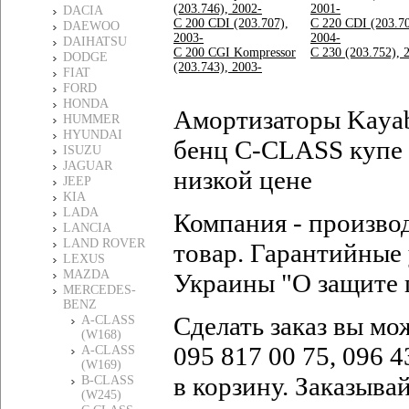
(203.746), 2002-
2001-
DACIA
C 200 CDI (203.707),
C 220 CDI (203.70
DAEWOO
2003-
2004-
DAIHATSU
C 200 CGI Kompressor
C 230 (203.752), 
DODGE
(203.743), 2003-
FIAT
FORD
HONDA
Амортизаторы Kaya
HUMMER
HYUNDAI
бенц C-CLASS купе 
ISUZU
JAGUAR
низкой цене
JEEP
KIA
LADA
Компания - произво
LANCIA
LAND ROVER
товар. Гарантийные 
LEXUS
MAZDA
Украины "О защите 
MERCEDES-
BENZ
Сделать заказ вы мо
A-CLASS
(W168)
095 817 00 75, 096 4
A-CLASS
(W169)
в корзину. Заказыва
B-CLASS
(W245)