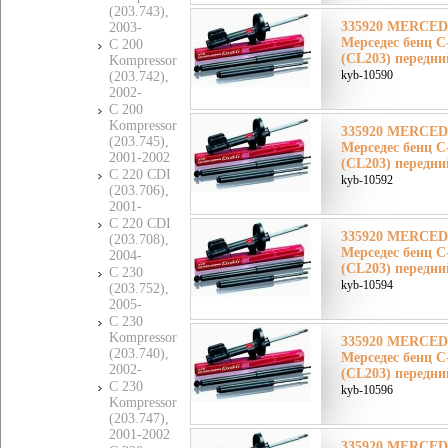
(203.743),
335920 MERCE
2003-
Мерседес бенц 
C 200
(CL203) передни
Kompressor
kyb-10590
(203.742),
2002-
C 200
Kompressor
335920 MERCE
(203.745),
Мерседес бенц 
2001-2002
(CL203) передни
C 220 CDI
kyb-10592
(203.706),
2001-
C 220 CDI
335920 MERCE
(203.708),
Мерседес бенц 
2004-
(CL203) передни
C 230
kyb-10594
(203.752),
2005-
C 230
Kompressor
335920 MERCE
(203.740),
Мерседес бенц 
2002-
(CL203) передни
C 230
kyb-10596
Kompressor
(203.747),
2001-2002
335920 MERCE