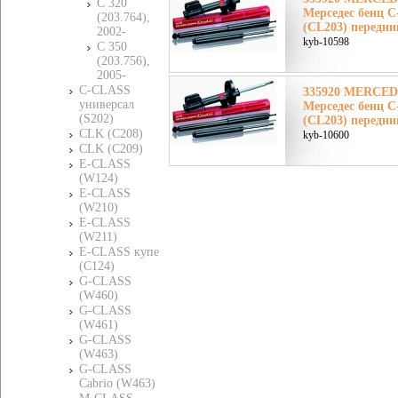
C 320
Мерседес бенц 
(203.764),
(CL203) передни
2002-
kyb-10598
C 350
(203.756),
2005-
C-CLASS
335920 MERCE
универсал
Мерседес бенц 
(S202)
(CL203) передни
CLK (C208)
kyb-10600
CLK (C209)
E-CLASS
(W124)
E-CLASS
(W210)
E-CLASS
(W211)
E-CLASS купе
(C124)
G-CLASS
(W460)
G-CLASS
(W461)
G-CLASS
(W463)
G-CLASS
Cabrio (W463)