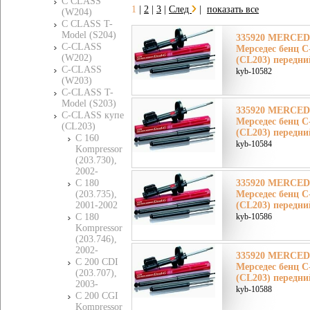
C CLASS
1
|
2
|
3
|
След
|
показать все
(W204)
C CLASS T-
Model (S204)
335920 MERCE
C-CLASS
Мерседес бенц 
(W202)
(CL203) передни
C-CLASS
kyb-10582
(W203)
C-CLASS T-
Model (S203)
335920 MERCE
C-CLASS купе
Мерседес бенц 
(CL203)
(CL203) передни
C 160
kyb-10584
Kompressor
(203.730),
2002-
C 180
335920 MERCE
(203.735),
Мерседес бенц 
2001-2002
(CL203) передни
C 180
kyb-10586
Kompressor
(203.746),
2002-
335920 MERCE
C 200 CDI
Мерседес бенц 
(203.707),
(CL203) передни
2003-
kyb-10588
C 200 CGI
Kompressor