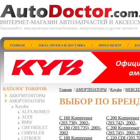
ИНТЕРНЕТ-МАГАЗИН АВТОЗАПЧАСТЕЙ И АКСЕСС
Заказывайте: аккумуляторы автомобильные, амортизаторы и другие запчасти
/
/
/
ГЛАВНАЯ
ЗАКАЗ, ОПЛАТА И ДОСТАВКА
ИНФО-ЦЕНТР
КО
КАТАЛОГ ТОВАРОВ:
Главная
/
АМОРТИЗАТОРЫ
/
Kayaba
/
MERCED
АККУМУЛЯТОРЫ
ВЫБОР ПО БРЕН
АМОРТИЗАТОРЫ
Kayaba
ALFA ROMEO
AUDI
C 160 Kompressor
C 200 Kompressor
BMW
(203.730), 2002-
(203.742), 2002-
CHEVROLET
C 180 (203.735), 2001-
C 200 Kompressor
CHRYSLER
2002
(203.745), 2001-2
C 180 Kompressor
C 220 CDI (203.70
CITROEN