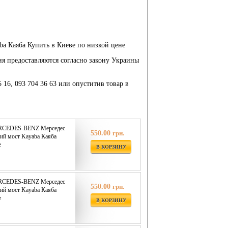
 Каяба Купить в Киеве по низкой цене
ия предоставляются согласно закону Украины
5 16, 093 704 36 63 или опуститив товар в
ERCEDES-BENZ Мерседес
550.00
грн.
ий мост Kayaba Каяба
е
В КОРЗИНУ
ERCEDES-BENZ Мерседес
550.00
грн.
ий мост Kayaba Каяба
е
В КОРЗИНУ