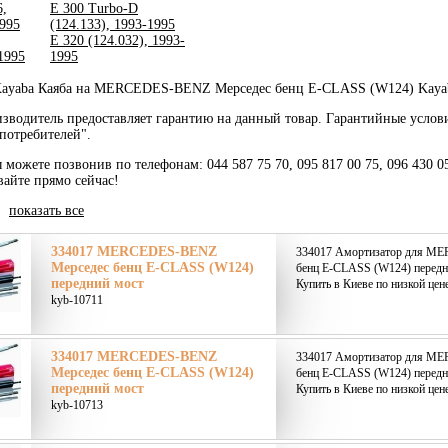
6,
E 300 Turbo-D
1995
(124.133), 1993-1995
E 320 (124.032), 1993-
1995
1995
ayaba Каяба на MERCEDES-BENZ Мерседес бенц E-CLASS (W124) Kayaba
зводитель предоставляет гарантию на данный товар. Гарантийные услов
потребителей".
ы можете позвонив по телефонам: 044 587 75 70, 095 817 00 75, 096 430 0
вайте прямо сейчас!
|
показать все
334017 MERCEDES-BENZ
334017 Амортизатор для M
Мерседес бенц E-CLASS (W124)
бенц E-CLASS (W124) передн
передний мост
Купить в Киеве по низкой цен
kyb-10711
334017 MERCEDES-BENZ
334017 Амортизатор для M
Мерседес бенц E-CLASS (W124)
бенц E-CLASS (W124) передн
передний мост
Купить в Киеве по низкой цен
kyb-10713