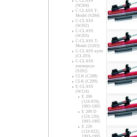
C CLASS
(W204)
C CLASS T-
Model (S204)
C-CLASS
(W202)
C-CLASS
(W203)
C-CLASS T-
Model (S203)
C-CLASS купе
(CL203)
C-CLASS
универсал
(S202)
CLK (C208)
CLK (C209)
E-CLASS
(W124)
E 200
(124.019),
1993-1995
E 200 D
(124.120),
1993-1995
E 220
(124.022),
1993-1995