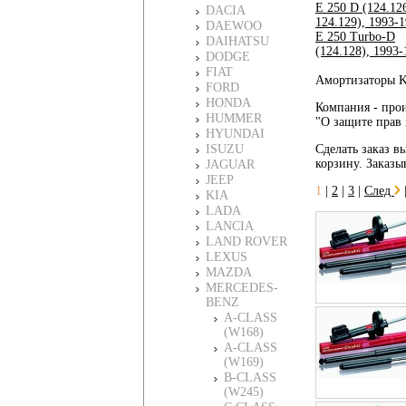
E 250 D (124.12
DACIA
124.129), 1993-
DAEWOO
E 250 Turbo-D
DAIHATSU
(124.128), 1993-
DODGE
FIAT
Амортизаторы K
FORD
HONDA
Компания - прои
HUMMER
"О защите прав 
HYUNDAI
ISUZU
Сделать заказ в
корзину. Заказы
JAGUAR
JEEP
1
|
2
|
3
|
След
KIA
LADA
LANCIA
LAND ROVER
LEXUS
MAZDA
MERCEDES-
BENZ
A-CLASS
(W168)
A-CLASS
(W169)
B-CLASS
(W245)