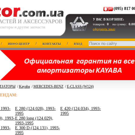
(095) 817 0
У ВАС В КОРЗИНЕ:
АСТЕЙ И АКСЕССУАРОВ
товаров:
0
на сумму:
0.00
изаторы и другие запчасти
оформить заказ
/
/
/
ИНФО-ЦЕНТР
КОНТАКТЫ
ВХОД
ИЗАТОРЫ
/
Kayaba
/
MERCEDES-BENZ
/
E-CLASS (W124)
РЕНДАМ:
 1993-
E 280 (124.028), 1993-
E 420 (124.034), 1993-
1995
1995
), 1993-
E 280 long (124.029),
1993-1995
 1993-
E 300 D (124.131), 1993-
1995