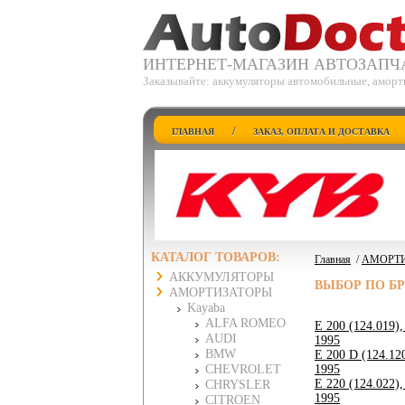
ИНТЕРНЕТ-МАГАЗИН АВТОЗАПЧ
Заказывайте: аккумуляторы автомобильные, аморт
/
ГЛАВНАЯ
ЗАКАЗ, ОПЛАТА И ДОСТАВКА
КАТАЛОГ ТОВАРОВ:
Главная
/
АМОРТ
АККУМУЛЯТОРЫ
ВЫБОР ПО Б
АМОРТИЗАТОРЫ
Kayaba
ALFA ROMEO
E 200 (124.019),
AUDI
1995
BMW
E 200 D (124.120
CHEVROLET
1995
E 220 (124.022),
CHRYSLER
1995
CITROEN