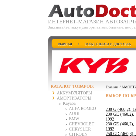
ИНТЕРНЕТ-МАГАЗИН АВТОЗАПЧ
Заказывайте: аккумуляторы автомобильные, аморт
/
ГЛАВНАЯ
ЗАКАЗ, ОПЛАТА И ДОСТАВКА
КАТАЛОГ ТОВАРОВ:
Главная
/
АМОРТ
АККУМУЛЯТОРЫ
ВЫБОР ПО Б
АМОРТИЗАТОРЫ
Kayaba
ALFA ROMEO
230 G (460,2), 1
AUDI
230 GE (460,2), 
BMW
1992
CHEVROLET
230 GE (460,2), 
1992
CHRYSLER
250 GD (460,3),
CITROEN