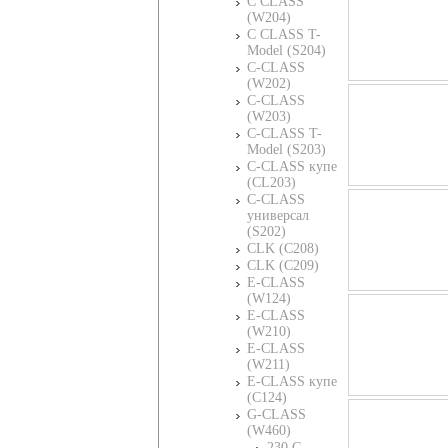
C CLASS
(W204)
C CLASS T-
Model (S204)
C-CLASS
(W202)
C-CLASS
(W203)
C-CLASS T-
Model (S203)
C-CLASS купе
(CL203)
C-CLASS
универсал
(S202)
CLK (C208)
CLK (C209)
E-CLASS
(W124)
E-CLASS
(W210)
E-CLASS
(W211)
E-CLASS купе
(C124)
G-CLASS
(W460)
230 G