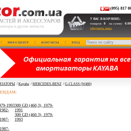
(095) 817 0
У ВАС В КОРЗИНЕ:
АСТЕЙ И АКСЕССУАРОВ
товаров:
0
на сумму:
0.00
изаторы и другие запчасти
оформить заказ
/
/
/
ИНФО-ЦЕНТР
КОНТАКТЫ
ВХОД
ИЗАТОРЫ
/
Kayaba
/
MERCEDES-BENZ
/
G-CLASS (W460)
РЕНДАМ:
979-1993
300 GD (460,3), 1979-
1982-
1991
300 GD (460.3), 1979-
1987-
1993
 1987-