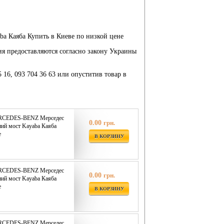
 Каяба Купить в Киеве по низкой цене
ия предоставляются согласно закону Украины
5 16, 093 704 36 63 или опуститив товар в
ERCEDES-BENZ Мерседес
0.00
грн.
ий мост Kayaba Каяба
е
В КОРЗИНУ
ERCEDES-BENZ Мерседес
0.00
грн.
ий мост Kayaba Каяба
е
В КОРЗИНУ
ERCEDES-BENZ Мерседес