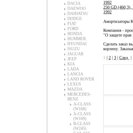
1992
DACIA
250 GD (460,3),
DAEWOO
1992
DAIHATSU
DODGE
Амортизаторы K
FIAT
FORD
Компания - прои
HONDA
"О защите прав 
HUMMER
HYUNDAI
Сделать заказ в
ISUZU
корзину. Заказы
JAGUAR
1
|
2
|
3
|
След
JEEP
KIA
LADA
LANCIA
LAND ROVER
LEXUS
MAZDA
MERCEDES-
BENZ
A-CLASS
(W168)
A-CLASS
(W169)
B-CLASS
(W245)