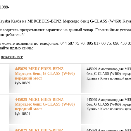
 1988-
ayaba Каяба на MERCEDES-BENZ Мерседес бенц G-CLASS (W460) Kayaba
зводитель предоставляет гарантию на данный товар. Гарантийные услов
потребителей".
ы можете позвонив по телефонам: 044 587 75 70, 095 817 00 75, 096 430 0
вайте прямо сейчас!
|
показать все
445029 MERCEDES-BENZ
445029 Амортизатор для M
Мерседес бенц G-CLASS (W460)
бенц G-CLASS (W460) передн
передний мост
Купить в Киеве по низкой цен
kyb-10889
445029 MERCEDES-BENZ
445029 Амортизатор для M
Мерседес бенц G-CLASS (W460)
бенц G-CLASS (W460) передн
передний мост
Купить в Киеве по низкой цен
kyb-10891
445029 MERCEDES-BENZ
445029 Амортизатор для M