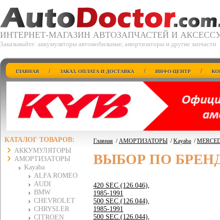
ИНТЕРНЕТ-МАГАЗИН АВТОЗАПЧАСТЕЙ И АКСЕСС
Заказывайте: аккумуляторы автомобильные, амортизаторы и другие запчасти
/
/
/
ГЛАВНАЯ
ЗАКАЗ, ОПЛАТА И ДОСТАВКА
ИНФО-ЦЕНТР
КО
КАТАЛОГ ТОВАРОВ:
Главная
/
АМОРТИЗАТОРЫ
/
Kayaba
/
MERCED
АККУМУЛЯТОРЫ
ВЫБОР ПО БРЕН
АМОРТИЗАТОРЫ
Kayaba
ALFA ROMEO
AUDI
420 SEC (126.046),
BMW
1985-1991
CHEVROLET
500 SEC (126.044),
CHRYSLER
1985-1991
500 SEC (126.044),
CITROEN