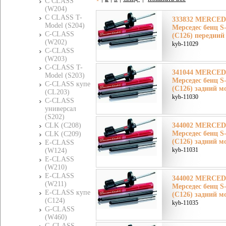
C CLASS
(W204)
C CLASS T-
333832 MERCE
Model (S204)
Мерседес бенц 
C-CLASS
(C126) передний
(W202)
kyb-11029
C-CLASS
(W203)
C-CLASS T-
341044 MERCE
Model (S203)
Мерседес бенц 
C-CLASS купе
(C126) задний м
(CL203)
kyb-11030
C-CLASS
универсал
(S202)
CLK (C208)
344002 MERCE
Мерседес бенц 
CLK (C209)
(C126) задний м
E-CLASS
kyb-11031
(W124)
E-CLASS
(W210)
E-CLASS
344002 MERCE
(W211)
Мерседес бенц 
E-CLASS купе
(C126) задний м
(C124)
kyb-11035
G-CLASS
(W460)
G-CLASS