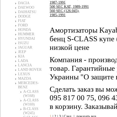
1987-1991
DACIA
500 SEC KAT, 1989-1991
DAEWOO
560 SEC (126.045),
DAIHATSU
1985-1991
DODGE
FIAT
FORD
Амортизаторы Kaya
HONDA
HUMMER
бенц S-CLASS купе 
HYUNDAI
ISUZU
низкой цене
JAGUAR
JEEP
KIA
Компания - произво
LADA
LANCIA
товар. Гарантийные 
LAND ROVER
LEXUS
Украины "О защите 
MAZDA
MERCEDES-
Сделать заказ вы мо
BENZ
A-CLASS
095 817 00 75, 096 4
(W168)
A-CLASS
в корзину. Заказыва
(W169)
B-CLASS
(W245)
1
|
2
|
3
|
След
|
показать все