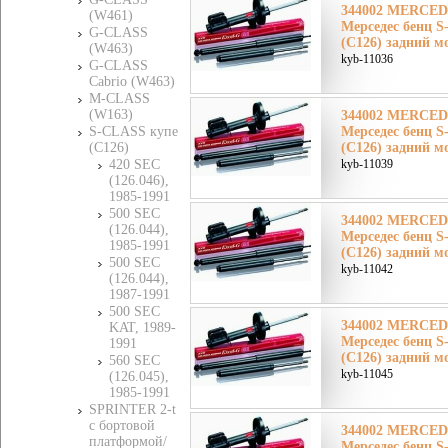
344002 MERCE
(W461)
Мерседес бенц 
G-CLASS
(C126) задний м
(W463)
kyb-11036
G-CLASS
Cabrio (W463)
M-CLASS
(W163)
344002 MERCE
S-CLASS купе
Мерседес бенц 
(C126)
(C126) задний м
420 SEC
kyb-11039
(126.046),
1985-1991
500 SEC
344002 MERCE
(126.044),
Мерседес бенц 
1985-1991
(C126) задний м
500 SEC
kyb-11042
(126.044),
1987-1991
500 SEC
344002 MERCE
KAT, 1989-
Мерседес бенц 
1991
(C126) задний м
560 SEC
kyb-11045
(126.045),
1985-1991
SPRINTER 2-t
c бортовой
344002 MERCE
платформой/
Мерседес бенц 