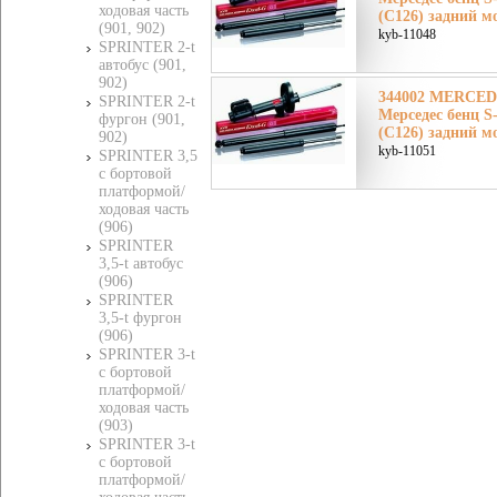
ходовая часть
(C126) задний м
(901, 902)
kyb-11048
SPRINTER 2-t
автобус (901,
902)
344002 MERCE
SPRINTER 2-t
Мерседес бенц 
фургон (901,
(C126) задний м
902)
kyb-11051
SPRINTER 3,5
c бортовой
платформой/
ходовая часть
(906)
SPRINTER
3,5-t автобус
(906)
SPRINTER
3,5-t фургон
(906)
SPRINTER 3-t
c бортовой
платформой/
ходовая часть
(903)
SPRINTER 3-t
c бортовой
платформой/