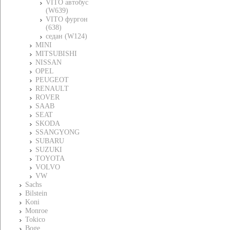
VITO автобус
(W639)
VITO фургон
(638)
седан (W124)
MINI
MITSUBISHI
NISSAN
OPEL
PEUGEOT
RENAULT
ROVER
SAAB
SEAT
SKODA
SSANGYONG
SUBARU
SUZUKI
TOYOTA
VOLVO
VW
Sachs
Bilstein
Koni
Monroe
Tokico
Boge