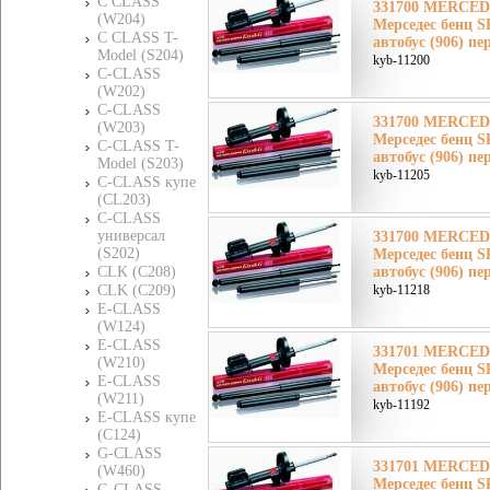
C CLASS
331700 MERCE
(W204)
Мерседес бенц S
C CLASS T-
автобус (906) пе
Model (S204)
kyb-11200
C-CLASS
(W202)
C-CLASS
331700 MERCE
(W203)
Мерседес бенц S
C-CLASS T-
автобус (906) пе
Model (S203)
kyb-11205
C-CLASS купе
(CL203)
C-CLASS
универсал
331700 MERCE
(S202)
Мерседес бенц S
CLK (C208)
автобус (906) пе
CLK (C209)
kyb-11218
E-CLASS
(W124)
E-CLASS
331701 MERCE
(W210)
Мерседес бенц S
E-CLASS
автобус (906) пе
(W211)
kyb-11192
E-CLASS купе
(C124)
G-CLASS
331701 MERCE
(W460)
Мерседес бенц S
G-CLASS