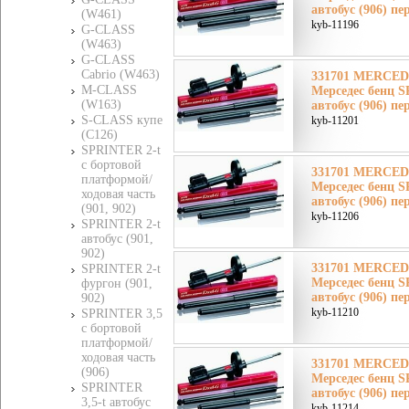
автобус (906) пе
(W461)
kyb-11196
G-CLASS
(W463)
G-CLASS
Cabrio (W463)
331701 MERCE
M-CLASS
Мерседес бенц S
(W163)
автобус (906) пе
S-CLASS купе
kyb-11201
(C126)
SPRINTER 2-t
c бортовой
331701 MERCE
платформой/
Мерседес бенц S
ходовая часть
автобус (906) пе
(901, 902)
kyb-11206
SPRINTER 2-t
автобус (901,
902)
331701 MERCE
SPRINTER 2-t
Мерседес бенц S
фургон (901,
автобус (906) пе
902)
kyb-11210
SPRINTER 3,5
c бортовой
платформой/
ходовая часть
331701 MERCE
(906)
Мерседес бенц S
SPRINTER
автобус (906) пе
3,5-t автобус
kyb-11214