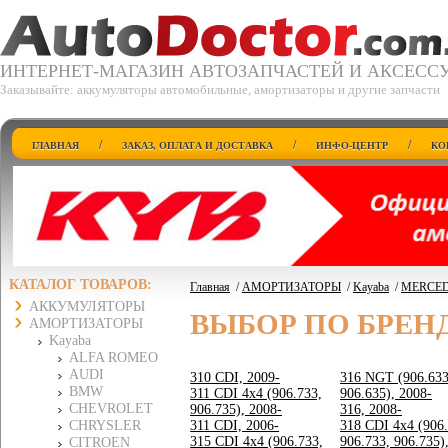
ИНТЕРНЕТ-МАГАЗИН АВТОЗАПЧАСТЕЙ И АКСЕСС
Заказывайте: аккумуляторы автомобильные, амортизаторы и другие запчасти
/
/
/
ГЛАВНАЯ
ЗАКАЗ, ОПЛАТА И ДОСТАВКА
ИНФО-ЦЕНТР
КО
КАТАЛОГ ТОВАРОВ:
Главная
/
АМОРТИЗАТОРЫ
/
Kayaba
/
MERCED
АККУМУЛЯТОРЫ
ВЫБОР ПО БРЕН
АМОРТИЗАТОРЫ
Kayaba
ALFA ROMEO
AUDI
310 CDI, 2009-
316 NGT (906.633
BMW
311 CDI 4x4 (906.733,
906.635), 2008-
CHEVROLET
906.735), 2008-
316, 2008-
CHRYSLER
311 CDI, 2006-
318 CDI 4x4 (906.
315 CDI 4x4 (906.733,
906.733, 906.735)
CITROEN