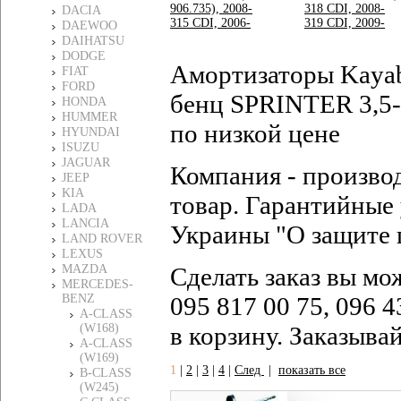
906.735), 2008-
318 CDI, 2008-
DACIA
315 CDI, 2006-
319 CDI, 2009-
DAEWOO
DAIHATSU
DODGE
Амортизаторы Kaya
FIAT
FORD
бенц SPRINTER 3,5-t
HONDA
HUMMER
по низкой цене
HYUNDAI
ISUZU
JAGUAR
Компания - произво
JEEP
KIA
товар. Гарантийные 
LADA
LANCIA
Украины "О защите 
LAND ROVER
LEXUS
MAZDA
Сделать заказ вы мо
MERCEDES-
BENZ
095 817 00 75, 096 4
A-CLASS
(W168)
в корзину. Заказыва
A-CLASS
(W169)
1
|
2
|
3
|
4
|
След
|
показать все
B-CLASS
(W245)