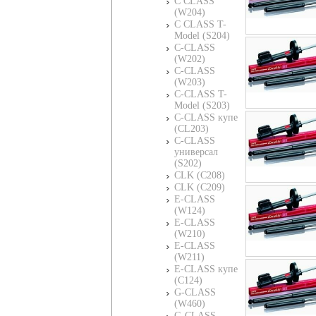
C CLASS
(W204)
C CLASS T-
Model (S204)
C-CLASS
(W202)
C-CLASS
(W203)
C-CLASS T-
Model (S203)
C-CLASS купе
(CL203)
C-CLASS
универсал
(S202)
CLK (C208)
CLK (C209)
E-CLASS
(W124)
E-CLASS
(W210)
E-CLASS
(W211)
E-CLASS купе
(C124)
G-CLASS
(W460)
G-CLASS