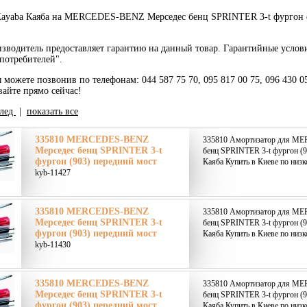
ayaba Каяба на MERCEDES-BENZ Мерседес бенц SPRINTER 3-t фургон (9
зводитель предоставляет гарантию на данный товар. Гарантийные услов
потребителей".
ы можете позвонив по телефонам: 044 587 75 70, 095 817 00 75, 096 430 0
вайте прямо сейчас!
лед
|
показать все
335810 MERCEDES-BENZ
335810 Амортизатор для M
Мерседес бенц SPRINTER 3-t
бенц SPRINTER 3-t фургон (9
фургон (903) передний мост
Каяба Купить в Киеве по низк
kyb-11427
335810 MERCEDES-BENZ
335810 Амортизатор для M
Мерседес бенц SPRINTER 3-t
бенц SPRINTER 3-t фургон (9
фургон (903) передний мост
Каяба Купить в Киеве по низк
kyb-11430
335810 MERCEDES-BENZ
335810 Амортизатор для M
Мерседес бенц SPRINTER 3-t
бенц SPRINTER 3-t фургон (9
фургон (903) передний мост
Каяба Купить в Киеве по низк