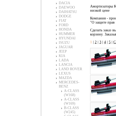
DACIA
Амортизаторы K
DAEWOO
низкой цене
DAIHATSU
DODGE
Компания - прои
FIAT
"О защите прав 
FORD
HONDA
Сделать заказ в
HUMMER
корзину. Заказы
HYUNDAI
1
|
2
|
3
|
4
|
5
|
С
ISUZU
JAGUAR
JEEP
KIA
LADA
LANCIA
LAND ROVER
LEXUS
MAZDA
MERCEDES-
BENZ
A-CLASS
(W168)
A-CLASS
(W169)
B-CLASS
(W245)