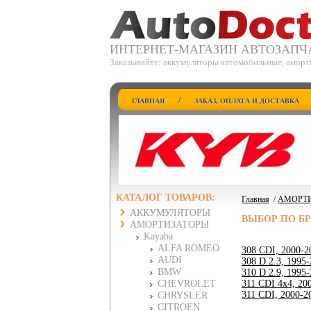
ИНТЕРНЕТ-МАГАЗИН АВТОЗАПЧ
Заказывайте: аккумуляторы автомобильные, аморт
/
ГЛАВНАЯ
ЗАКАЗ, ОПЛАТА И ДОСТАВКА
КАТАЛОГ ТОВАРОВ:
Главная
/
АМОРТ
АККУМУЛЯТОРЫ
ВЫБОР ПО Б
АМОРТИЗАТОРЫ
Kayaba
ALFA ROMEO
308 CDI, 2000-2
AUDI
308 D 2.3, 1995
BMW
310 D 2.9, 1995
CHEVROLET
311 CDI 4x4, 20
311 CDI, 2000-2
CHRYSLER
CITROEN