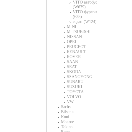
VITO автобус
(W639)
VITO фургон
(638)
седан (W124)
MINI
MITSUBISHI
NISSAN
OPEL
PEUGEOT
RENAULT
ROVER
SAAB
SEAT
SKODA
SSANGYONG
SUBARU
SUZUKI
TOYOTA
VOLVO
VW
Sachs
Bilstein
Koni
Monroe
Tokico
Boge