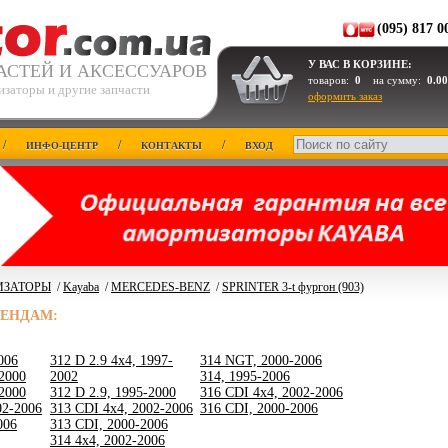
(095) 817 0
У ВАС В КОРЗИНЕ:
АСТЕЙ И АКСЕССУАРОВ
товаров:
0
на сумму:
0.00
изаторы и другие запчасти
оформить заказ
/
/
/
ИНФО-ЦЕНТР
КОНТАКТЫ
ВХОД
ИЗАТОРЫ
/
Kayaba
/
MERCEDES-BENZ
/
SPRINTER 3-t фургон (903)
РЕНДАМ:
006
312 D 2.9 4x4, 1997-
314 NGT, 2000-2006
-2000
2002
314, 1995-2006
-2000
312 D 2.9, 1995-2000
316 CDI 4x4, 2002-2006
02-2006
313 CDI 4x4, 2002-2006
316 CDI, 2000-2006
006
313 CDI, 2000-2006
314 4x4, 2002-2006