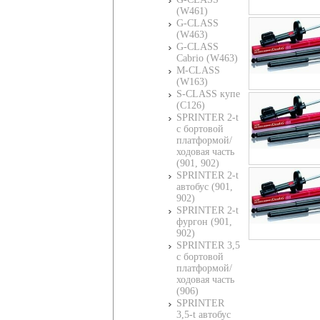
(W461)
G-CLASS
(W463)
G-CLASS
Cabrio (W463)
M-CLASS
(W163)
S-CLASS купе
(C126)
SPRINTER 2-t
c бортовой
платформой/
ходовая часть
(901, 902)
SPRINTER 2-t
автобус (901,
902)
SPRINTER 2-t
фургон (901,
902)
SPRINTER 3,5
c бортовой
платформой/
ходовая часть
(906)
SPRINTER
3,5-t автобус