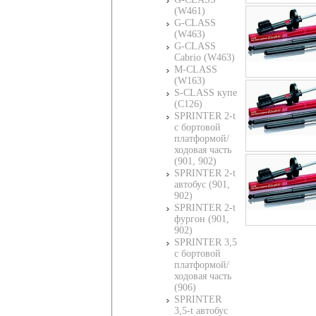
(W461)
G-CLASS
(W463)
G-CLASS
Cabrio (W463)
M-CLASS
(W163)
S-CLASS купе
(C126)
SPRINTER 2-t
c бортовой
платформой/
ходовая часть
(901, 902)
SPRINTER 2-t
автобус (901,
902)
SPRINTER 2-t
фургон (901,
902)
SPRINTER 3,5
c бортовой
платформой/
ходовая часть
(906)
SPRINTER
3,5-t автобус