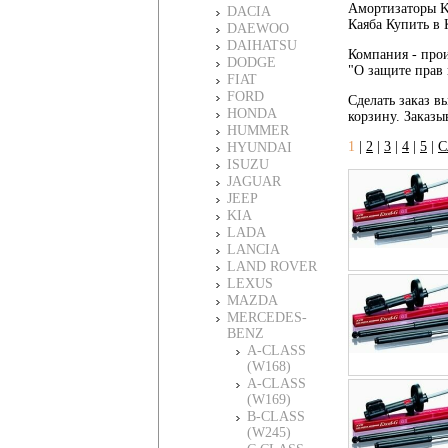
Амортизаторы K
DACIA
Каяба Купить в 
DAEWOO
DAIHATSU
Компания - прои
DODGE
"О защите прав 
FIAT
FORD
Сделать заказ в
HONDA
корзину. Заказы
HUMMER
1
|
2
|
3
|
4
|
5
|
С
HYUNDAI
ISUZU
JAGUAR
JEEP
KIA
LADA
LANCIA
LAND ROVER
LEXUS
MAZDA
MERCEDES-
BENZ
A-CLASS
(W168)
A-CLASS
(W169)
B-CLASS
(W245)