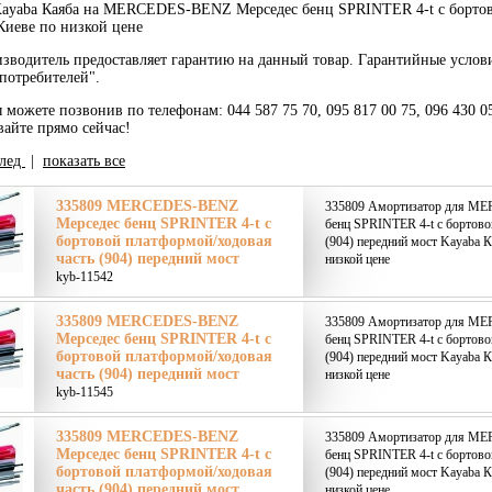
ayaba Каяба на MERCEDES-BENZ Мерседес бенц SPRINTER 4-t c бортово
Киеве по низкой цене
зводитель предоставляет гарантию на данный товар. Гарантийные услов
потребителей".
ы можете позвонив по телефонам: 044 587 75 70, 095 817 00 75, 096 430 0
вайте прямо сейчас!
лед
|
показать все
335809 MERCEDES-BENZ
335809 Амортизатор для M
Мерседес бенц SPRINTER 4-t c
бенц SPRINTER 4-t c бортово
бортовой платформой/ходовая
(904) передний мост Kayaba К
часть (904) передний мост
низкой цене
kyb-11542
335809 MERCEDES-BENZ
335809 Амортизатор для M
Мерседес бенц SPRINTER 4-t c
бенц SPRINTER 4-t c бортово
бортовой платформой/ходовая
(904) передний мост Kayaba К
часть (904) передний мост
низкой цене
kyb-11545
335809 MERCEDES-BENZ
335809 Амортизатор для M
Мерседес бенц SPRINTER 4-t c
бенц SPRINTER 4-t c бортово
бортовой платформой/ходовая
(904) передний мост Kayaba К
часть (904) передний мост
низкой цене