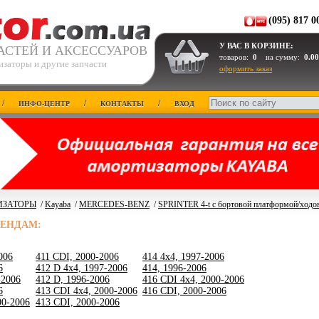
(095) 817 0
У ВАС В КОРЗИНЕ:
АСТЕЙ И АКСЕССУАРОВ
товаров:
0
на сумму:
0.00
изаторы и другие запчасти
оформить заказ
/
/
/
ИНФО-ЦЕНТР
КОНТАКТЫ
ВХОД
ИЗАТОРЫ
/
Kayaba
/
MERCEDES-BENZ
/
SPRINTER 4-t c бортовой платформой/ходов
РЕНДАМ:
006
411 CDI, 2000-2006
414 4x4, 1997-2006
6
412 D 4x4, 1997-2006
414, 1996-2006
-2006
412 D, 1996-2006
416 CDI 4x4, 2000-2006
6
413 CDI 4x4, 2000-2006
416 CDI, 2000-2006
00-2006
413 CDI, 2000-2006