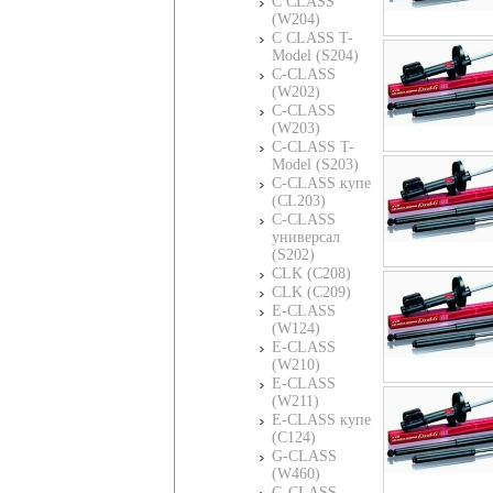
C CLASS
(W204)
C CLASS T-
Model (S204)
C-CLASS
(W202)
C-CLASS
(W203)
C-CLASS T-
Model (S203)
C-CLASS купе
(CL203)
C-CLASS
универсал
(S202)
CLK (C208)
CLK (C209)
E-CLASS
(W124)
E-CLASS
(W210)
E-CLASS
(W211)
E-CLASS купе
(C124)
G-CLASS
(W460)
G-CLASS