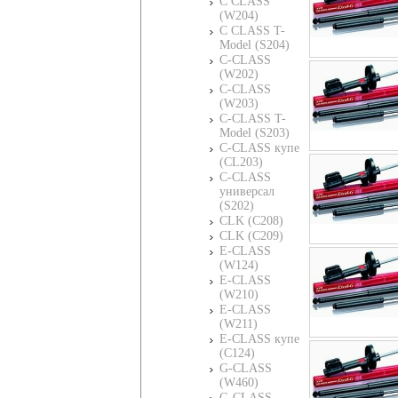
C CLASS
(W204)
C CLASS T-
Model (S204)
C-CLASS
(W202)
C-CLASS
(W203)
C-CLASS T-
Model (S203)
C-CLASS купе
(CL203)
C-CLASS
универсал
(S202)
CLK (C208)
CLK (C209)
E-CLASS
(W124)
E-CLASS
(W210)
E-CLASS
(W211)
E-CLASS купе
(C124)
G-CLASS
(W460)
G-CLASS