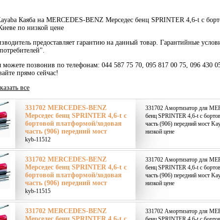
ayaba Каяба на MERCEDES-BENZ Мерседес бенц SPRINTER 4,6-t c бортов
Киеве по низкой цене
зводитель предоставляет гарантию на данный товар. Гарантийные услов
потребителей".
ы можете позвонив по телефонам: 044 587 75 70, 095 817 00 75, 096 430 0
вайте прямо сейчас!
казать все
331702 MERCEDES-BENZ
331702 Амортизатор для M
Мерседес бенц SPRINTER 4,6-t c
бенц SPRINTER 4,6-t c борто
бортовой платформой/ходовая
часть (906) передний мост Ka
часть (906) передний мост
низкой цене
kyb-11512
331702 MERCEDES-BENZ
331702 Амортизатор для M
Мерседес бенц SPRINTER 4,6-t c
бенц SPRINTER 4,6-t c борто
бортовой платформой/ходовая
часть (906) передний мост Ka
часть (906) передний мост
низкой цене
kyb-11515
331702 MERCEDES-BENZ
331702 Амортизатор для M
Мерседес бенц SPRINTER 4,6-t c
бенц SPRINTER 4,6-t c борто