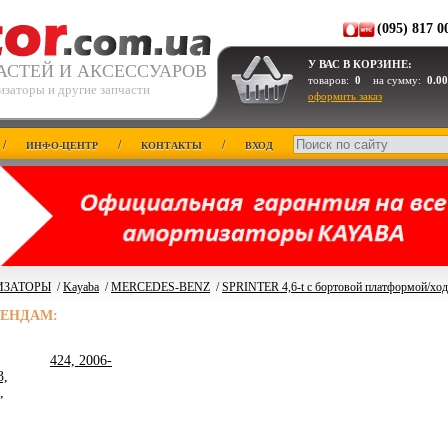
(095) 817 0
У ВАС В КОРЗИНЕ:
АСТЕЙ И АКСЕССУАРОВ
товаров:
0
на сумму:
0.00
изаторы и другие запчасти
оформить заказ
/
/
/
ИНФО-ЦЕНТР
КОНТАКТЫ
ВХОД
ИЗАТОРЫ
/
Kayaba
/
MERCEDES-BENZ
/
SPRINTER 4,6-t c бортовой платформой/ходо
РЕНДАМ:
424, 2006-
3,
,