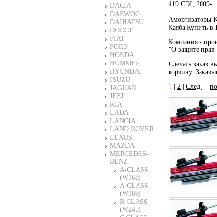
419 CDI, 2009-
DACIA
DAEWOO
Амортизаторы K
DAIHATSU
Каяба Купить в 
DODGE
FIAT
Компания - прои
FORD
"О защите прав 
HONDA
HUMMER
Сделать заказ в
HYUNDAI
корзину. Заказы
ISUZU
1
|
2
|
След
|
по
JAGUAR
JEEP
KIA
LADA
LANCIA
LAND ROVER
LEXUS
MAZDA
MERCEDES-
BENZ
A-CLASS
(W168)
A-CLASS
(W169)
B-CLASS
(W245)