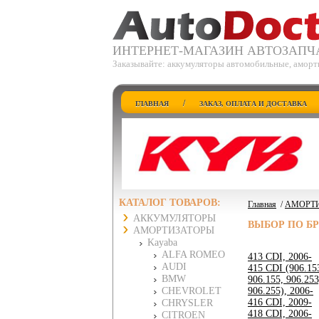
ИНТЕРНЕТ-МАГАЗИН АВТОЗАПЧ
Заказывайте: аккумуляторы автомобильные, аморт
/
ГЛАВНАЯ
ЗАКАЗ, ОПЛАТА И ДОСТАВКА
КАТАЛОГ ТОВАРОВ:
Главная
/
АМОРТ
АККУМУЛЯТОРЫ
ВЫБОР ПО Б
АМОРТИЗАТОРЫ
Kayaba
ALFA ROMEO
413 CDI, 2006-
AUDI
415 CDI (906.15
BMW
906.155, 906.253
CHEVROLET
906.255), 2006-
416 CDI, 2009-
CHRYSLER
418 CDI, 2006-
CITROEN