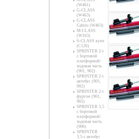
(W461)
G-CLASS
(W463)
G-CLASS
Cabrio (W463)
M-CLASS
(W163)
S-CLASS купе
(C126)
SPRINTER 2-t
c бортовой
платформой/
ходовая часть
(901, 902)
SPRINTER 2-t
автобус (901,
902)
SPRINTER 2-t
фургон (901,
902)
SPRINTER 3,5
c бортовой
платформой/
ходовая часть
(906)
SPRINTER
3,5-t автобус