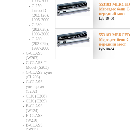
1993-2000
553183 MERCE
C 250
Мерседес бенц 
Turbo-D
передний мост
(202.128),
kyb-10460
1995-2000
C 280
(202.028),
1993-2000
553183 MERCE
C 280
Мерседес бенц 
(202.029),
передний мост
1997-2000
kyb-10464
C-CLASS
(W203)
C-CLASS T-
Model (S203)
C-CLASS купе
(CL203)
C-CLASS
универсал
(S202)
CLK (C208)
CLK (C209)
E-CLASS
(W124)
E-CLASS
(W210)
E-CLASS
(W211)