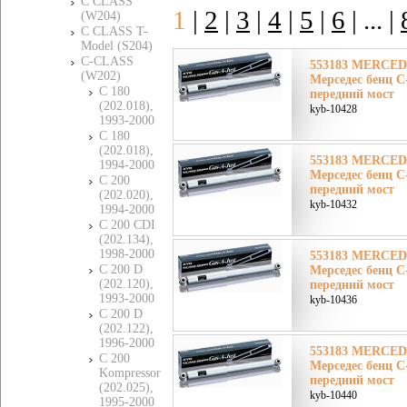
C CLASS
1
|
2
|
3
|
4
|
5
|
6
|
... |
(W204)
C CLASS T-
Model (S204)
C-CLASS
553183 MERCE
(W202)
Мерседес бенц 
C 180
передний мост
(202.018),
kyb-10428
1993-2000
C 180
(202.018),
553183 MERCE
1994-2000
Мерседес бенц 
C 200
передний мост
(202.020),
kyb-10432
1994-2000
C 200 CDI
(202.134),
1998-2000
553183 MERCE
C 200 D
Мерседес бенц 
(202.120),
передний мост
1993-2000
kyb-10436
C 200 D
(202.122),
1996-2000
553183 MERCE
C 200
Мерседес бенц 
Kompressor
передний мост
(202.025),
kyb-10440
1995-2000