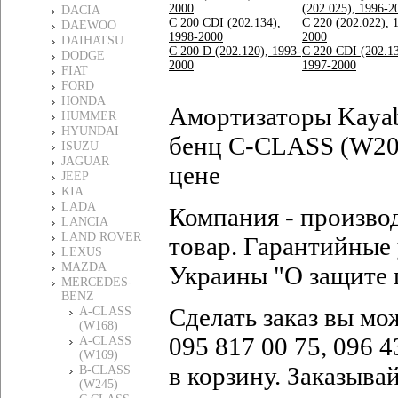
2000
(202.025), 1996-2
DACIA
C 200 CDI (202.134),
C 220 (202.022), 
DAEWOO
1998-2000
2000
DAIHATSU
C 200 D (202.120), 1993-
C 220 CDI (202.13
DODGE
2000
1997-2000
FIAT
FORD
HONDA
Амортизаторы Kaya
HUMMER
HYUNDAI
бенц C-CLASS (W202
ISUZU
JAGUAR
цене
JEEP
KIA
LADA
Компания - произво
LANCIA
LAND ROVER
товар. Гарантийные 
LEXUS
MAZDA
Украины "О защите 
MERCEDES-
BENZ
Сделать заказ вы мо
A-CLASS
(W168)
095 817 00 75, 096 4
A-CLASS
(W169)
в корзину. Заказыва
B-CLASS
(W245)