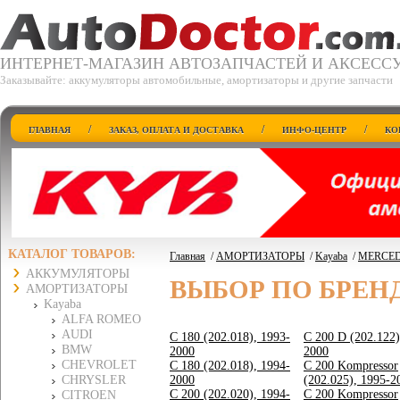
ИНТЕРНЕТ-МАГАЗИН АВТОЗАПЧАСТЕЙ И АКСЕСС
Заказывайте: аккумуляторы автомобильные, амортизаторы и другие запчасти
/
/
/
ГЛАВНАЯ
ЗАКАЗ, ОПЛАТА И ДОСТАВКА
ИНФО-ЦЕНТР
КО
КАТАЛОГ ТОВАРОВ:
Главная
/
АМОРТИЗАТОРЫ
/
Kayaba
/
MERCED
АККУМУЛЯТОРЫ
ВЫБОР ПО БРЕН
АМОРТИЗАТОРЫ
Kayaba
ALFA ROMEO
AUDI
C 180 (202.018), 1993-
C 200 D (202.122)
BMW
2000
2000
CHEVROLET
C 180 (202.018), 1994-
C 200 Kompressor
CHRYSLER
2000
(202.025), 1995-2
C 200 (202.020), 1994-
C 200 Kompressor
CITROEN