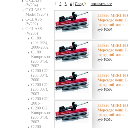
C CLASS
1
|
2
|
3
|
4
|
След
|
показать все
(W204)
C CLASS T-
Model (S204)
335920 MERCE
C-CLASS
Мерседес бенц 
(W202)
передний мост
C-CLASS
kyb-10504
(W203)
C 180
(203.035),
335920 MERCE
2000-2002
Мерседес бенц 
C 180
передний мост
Kompressor
kyb-10506
(203.046),
2002-
C 200 CDI
(203.004),
335920 MERCE
2000-
Мерседес бенц 
C 200 CDI
передний мост
(203.007),
kyb-10508
2003-
C 200 CDI,
2001-
335920 MERCE
C 200 CGI
Мерседес бенц 
Kompressor
передний мост
(203.043),
kyb-10510
2003-
C 200