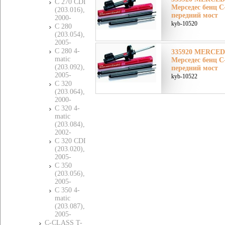
C 270 CDI
Мерседес бенц 
(203.016),
передний мост
2000-
kyb-10520
C 280
(203.054),
2005-
C 280 4-
335920 MERCE
matic
Мерседес бенц 
(203.092),
передний мост
2005-
kyb-10522
C 320
(203.064),
2000-
C 320 4-
matic
(203.084),
2002-
C 320 CDI
(203.020),
2005-
C 350
(203.056),
2005-
C 350 4-
matic
(203.087),
2005-
C-CLASS T-