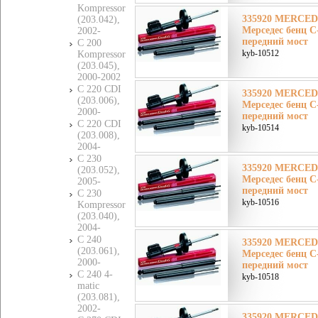
Kompressor
335920 MERCE
(203.042),
Мерседес бенц 
2002-
передний мост
C 200
kyb-10512
Kompressor
(203.045),
2000-2002
C 220 CDI
335920 MERCE
(203.006),
Мерседес бенц 
2000-
передний мост
C 220 CDI
kyb-10514
(203.008),
2004-
C 230
335920 MERCE
(203.052),
Мерседес бенц 
2005-
передний мост
C 230
kyb-10516
Kompressor
(203.040),
2004-
C 240
335920 MERCE
(203.061),
Мерседес бенц 
2000-
передний мост
C 240 4-
kyb-10518
matic
(203.081),
2002-
335920 MERCE