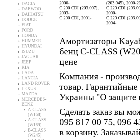
2000-
(203.045), 2000-2
DACIA
C 200 CDI (203.007),
C 220 CDI (203.00
DAEWOO
2003-
2000-
DAIHATSU
C 200 CDI, 2001-
C 220 CDI (203.00
DODGE
2004-
FIAT
FORD
HONDA
Амортизаторы Kaya
HUMMER
HYUNDAI
бенц C-CLASS (W203
ISUZU
JAGUAR
цене
JEEP
KIA
LADA
Компания - произво
LANCIA
LAND ROVER
товар. Гарантийные 
LEXUS
MAZDA
Украины "О защите 
MERCEDES-
BENZ
Сделать заказ вы мо
A-CLASS
(W168)
095 817 00 75, 096 4
A-CLASS
(W169)
в корзину. Заказыва
B-CLASS
(W245)