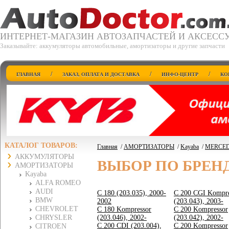
ИНТЕРНЕТ-МАГАЗИН АВТОЗАПЧАСТЕЙ И АКСЕСС
Заказывайте: аккумуляторы автомобильные, амортизаторы и другие запчасти
/
/
/
ГЛАВНАЯ
ЗАКАЗ, ОПЛАТА И ДОСТАВКА
ИНФО-ЦЕНТР
КО
КАТАЛОГ ТОВАРОВ:
Главная
/
АМОРТИЗАТОРЫ
/
Kayaba
/
MERCED
АККУМУЛЯТОРЫ
ВЫБОР ПО БРЕН
АМОРТИЗАТОРЫ
Kayaba
ALFA ROMEO
AUDI
C 180 (203.035), 2000-
C 200 CGI Kompre
BMW
2002
(203.043), 2003-
CHEVROLET
C 180 Kompressor
C 200 Kompressor
CHRYSLER
(203.046), 2002-
(203.042), 2002-
C 200 CDI (203.004),
C 200 Kompressor
CITROEN