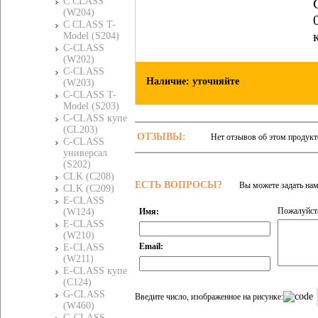
C CLASS
(W204)
C CLASS T-
Model (S204)
C-CLASS
(W202)
C-CLASS
Наличие: уточняйте
(W203)
C-CLASS T-
Model (S203)
C-CLASS купе
(CL203)
ОТЗЫВЫ:
Нет отзывов об этом продукт
C-CLASS
универсал
(S202)
CLK (C208)
ЕСТЬ ВОПРОСЫ?
Вы можете задать на
CLK (C209)
E-CLASS
Пожалуйста
Имя:
(W124)
E-CLASS
(W210)
Email:
E-CLASS
(W211)
E-CLASS купе
(C124)
G-CLASS
Введите число, изображенное на рисунке:
(W460)
G-CLASS