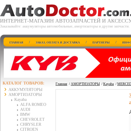
ИНТЕРНЕТ-МАГАЗИН АВТОЗАПЧАСТЕЙ И АКСЕСС
Заказывайте: аккумуляторы автомобильные, амортизаторы и другие запчасти.
/
/
/
ГЛАВНАЯ
ЗАКАЗ, ОПЛАТА И ДОСТАВКА
ПАРТНЕРЫ
ИНФО
КАТАЛОГ ТОВАРОВ:
Главная
/
АМОРТИЗАТОРЫ
/
Kayaba
/
MERCED
АККУМУЛЯТОРЫ
АМОРТИЗАТОРЫ
Kayaba
ALFA ROMEO
AUDI
BMW
CHEVROLET
CHRYSLER
CITROEN