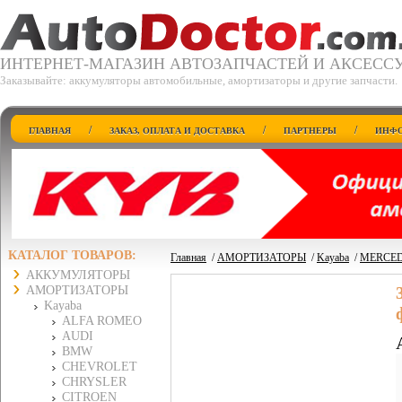
ИНТЕРНЕТ-МАГАЗИН АВТОЗАПЧАСТЕЙ И АКСЕСС
Заказывайте: аккумуляторы автомобильные, амортизаторы и другие запчасти.
/
/
/
ГЛАВНАЯ
ЗАКАЗ, ОПЛАТА И ДОСТАВКА
ПАРТНЕРЫ
ИНФО
КАТАЛОГ ТОВАРОВ:
Главная
/
АМОРТИЗАТОРЫ
/
Kayaba
/
MERCED
АККУМУЛЯТОРЫ
АМОРТИЗАТОРЫ
Kayaba
ALFA ROMEO
AUDI
BMW
CHEVROLET
CHRYSLER
CITROEN