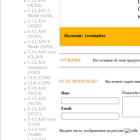
C CLASS
(W204)
C CLASS T-
Model (S204)
C-CLASS
(W202)
C-CLASS
Наличие: уточняйте
(W203)
C-CLASS T-
Model (S203)
C-CLASS купе
(CL203)
ОТЗЫВЫ:
Нет отзывов об этом продукт
C-CLASS
универсал
(S202)
CLK (C208)
ЕСТЬ ВОПРОСЫ?
Вы можете задать на
CLK (C209)
E-CLASS
Пожалуйста
Имя:
(W124)
E-CLASS
(W210)
Email:
E-CLASS
(W211)
E-CLASS купе
(C124)
G-CLASS
Введите число, изображенное на рисунке:
(W460)
G-CLASS