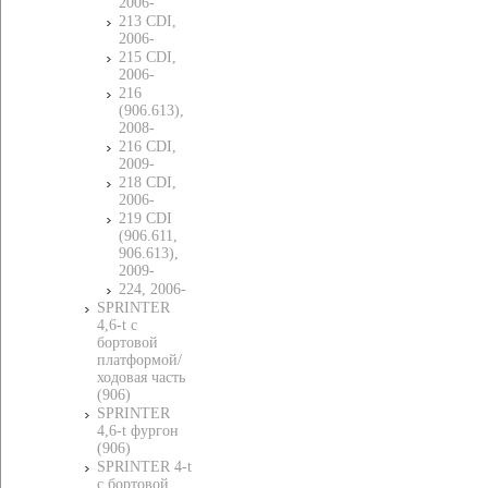
2006-
213 CDI,
2006-
215 CDI,
2006-
216
(906.613),
2008-
216 CDI,
2009-
218 CDI,
2006-
219 CDI
(906.611,
906.613),
2009-
224, 2006-
SPRINTER
4,6-t c
бортовой
платформой/
ходовая часть
(906)
SPRINTER
4,6-t фургон
(906)
SPRINTER 4-t
c бортовой