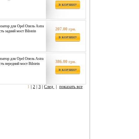
В КОРЗИНУ
затор для Opel Опель Astra
207.00
грн.
ть задний мост Bilstein
В КОРЗИНУ
затор для Opel Опель Astra
386.00
грн.
сть передний мост Bilstein
В КОРЗИНУ
1
|
2
|
3
|
След
|
показать все