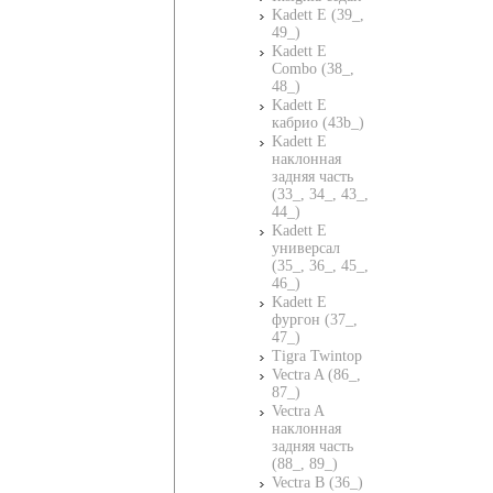
Kadett E (39_,
49_)
Kadett E
Combo (38_,
48_)
Kadett E
кабрио (43b_)
Kadett E
наклонная
задняя часть
(33_, 34_, 43_,
44_)
Kadett E
универсал
(35_, 36_, 45_,
46_)
Kadett E
фургон (37_,
47_)
Tigra Twintop
Vectra A (86_,
87_)
Vectra A
наклонная
задняя часть
(88_, 89_)
Vectra B (36_)