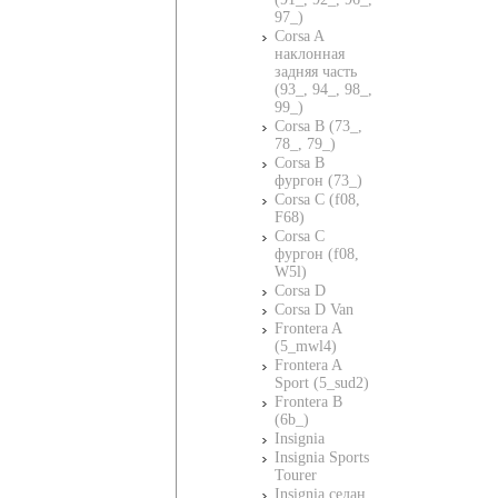
97_)
Corsa A
наклонная
задняя часть
(93_, 94_, 98_,
99_)
Corsa B (73_,
78_, 79_)
Corsa B
фургон (73_)
Corsa C (f08,
F68)
Corsa C
фургон (f08,
W5l)
Corsa D
Corsa D Van
Frontera A
(5_mwl4)
Frontera A
Sport (5_sud2)
Frontera B
(6b_)
Insignia
Insignia Sports
Tourer
Insignia седан