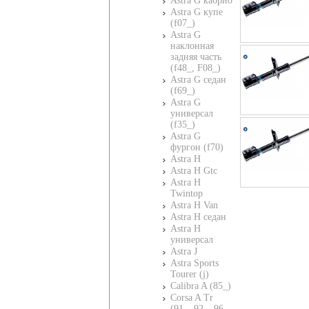
Astra G кабрио
Astra G купе
(f07_)
Astra G
наклонная
задняя часть
(f48_, F08_)
Astra G седан
(f69_)
Astra G
универсал
(f35_)
Astra G
фургон (f70)
Astra H
Astra H Gtc
Astra H
Twintop
Astra H Van
Astra H седан
Astra H
универсал
Astra J
Astra Sports
Tourer (j)
Calibra A (85_)
Corsa A Tr
(91_, 92_, 96_,