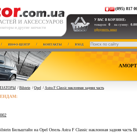
(095) 817 0
У ВАС В КОРЗИНЕ:
АСТЕЙ И АКСЕССУАРОВ
товаров:
0
на сумму:
0.00
изаторы и другие запчасти
оформить заказ
/
/
/
ИНФО-ЦЕНТР
КОНТАКТЫ
ВХОД
АМОРТ
ИЗАТОРЫ
/
Bilstein
/
Opel
/
Astra F Classic наклонная задняя часть
РЕНДАМ:
2002
lstein Бильштайн на Opel Опель Astra F Classic наклонная задняя часть Bi