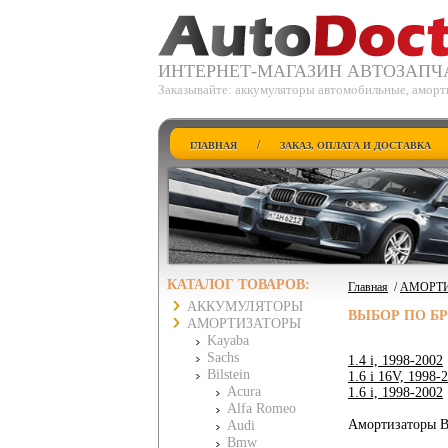
ИНТЕРНЕТ-МАГАЗИН АВТОЗАПЧ
Заказывайте: аккумуляторы автомобильные, аморт
/
ГЛАВНАЯ
ЗАКАЗ, ОПЛАТА И ДОСТАВКА
КАТАЛОГ ТОВАРОВ:
Главная
/
АМОРТ
АККУМУЛЯТОРЫ
ВЫБОР ПО Б
АМОРТИЗАТОРЫ
Kayaba
Sachs
1.4 i, 1998-2002
Bilstein
1.6 i 16V, 1998-
Acura
1.6 i, 1998-2002
Alfa Romeo
Амортизаторы Bi
Audi
Bmw